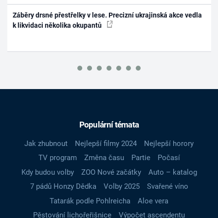
Záběry drsné přestřelky v lese. Precizní ukrajinská akce vedla
k likvidaci několika okupantů
Populární témata
Jak zhubnout
Nejlepší filmy 2024
Nejlepší horory
TV program
Změna času
Partie
Počasí
Kdy budou volby
ZOO Nové začátky
Auto – katalog
7 pádů Honzy Dědka
Volby 2025
Svařené víno
Tatarák podle Pohlreicha
Aloe vera
Pěstování lichořeřišnice
Výpočet ascendentu