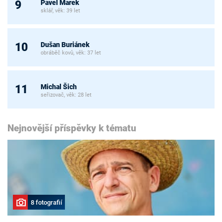
Pavel Marek
9
sklář, věk: 39 let
Dušan Buriánek
10
obráběč kovů, věk: 37 let
Michal Šich
11
seřizovač, věk: 28 let
Nejnovější příspěvky k tématu
8 fotografií