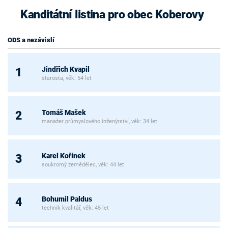
Kanditátní listina pro obec Koberovy
ODS a nezávislí
Jindřich Kvapil
1
starosta, věk: 54 let
Tomáš Mašek
2
manažer průmyslového inženýrství, věk: 34 let
Karel Kořínek
3
soukromý zemědělec, věk: 44 let
Bohumil Paldus
4
technik kvalitář, věk: 45 let