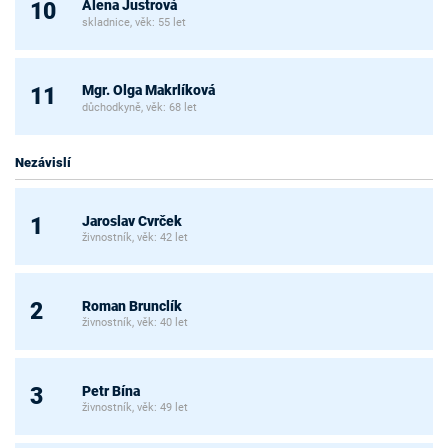
Alena Justrová
10
skladnice, věk: 55 let
Mgr. Olga Makrlíková
11
důchodkyně, věk: 68 let
Nezávislí
Jaroslav Cvrček
1
živnostník, věk: 42 let
Roman Brunclík
2
živnostník, věk: 40 let
Petr Bína
3
živnostník, věk: 49 let