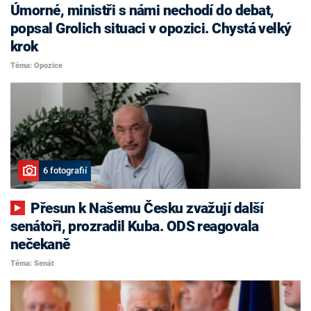
Úmorné, ministři s námi nechodí do debat,
popsal Grolich situaci v opozici. Chystá velký
krok
Téma: Opozice
6 fotografií
Přesun k Našemu Česku zvažují další
senátoři, prozradil Kuba. ODS reagovala
nečekaně
Téma: Senát