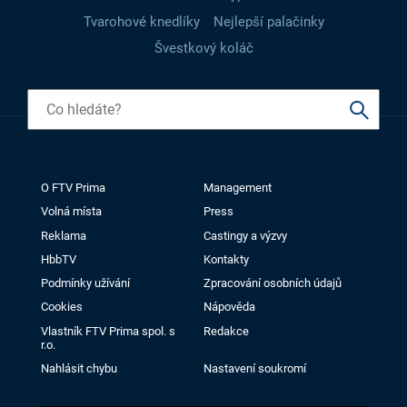
Tvarohové knedlíky
Nejlepší palačinky
Švestkový koláč
O FTV Prima
Management
Volná místa
Press
Reklama
Castingy a výzvy
HbbTV
Kontakty
Podmínky užívání
Zpracování osobních údajů
Cookies
Nápověda
Vlastník FTV Prima spol. s
Redakce
r.o.
Nahlásit chybu
Nastavení soukromí