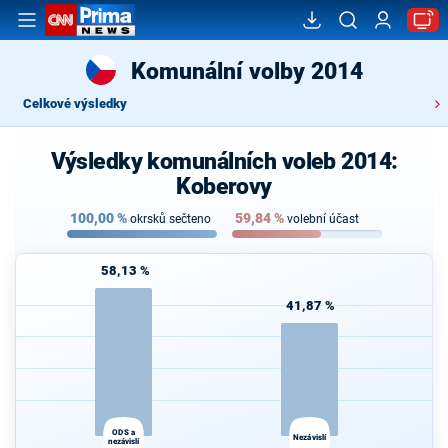
Komunální volby 2014
Celkové výsledky
Výsledky komunálních voleb 2014:
Koberovy
100,00
%
59,84
%
okrsků sečteno
volební účast
58,13 %
41,87 %
ODS a
Nezávislí
nezávislí