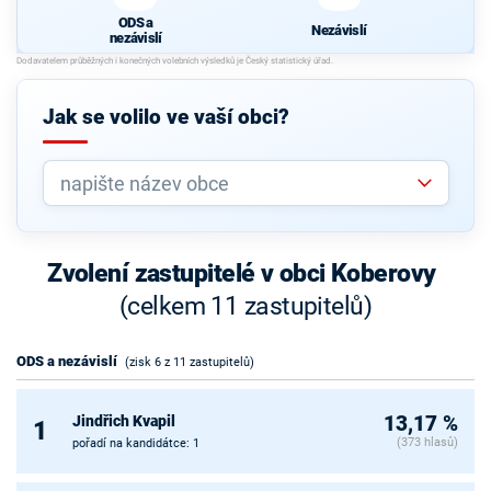
ODS a
Nezávislí
nezávislí
Jak se volilo ve vaší obci?
Zvolení zastupitelé v obci Koberovy
(celkem 11 zastupitelů)
ODS a nezávislí
(zisk 6 z 11 zastupitelů)
Jindřich Kvapil
13,17 %
1
(373 hlasů)
pořadí na kandidátce: 1