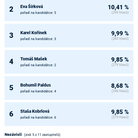
Eva Šírková
10,41 %
2
(295 hlasů)
pořadí na kandidátce: 5
Karel Kořínek
9,99 %
3
(283 hlasů)
pořadí na kandidátce: 3
Tomáš Mašek
9,85 %
4
(279 hlasů)
pořadí na kandidátce: 2
Bohumil Paldus
8,68 %
5
(246 hlasů)
pořadí na kandidátce: 4
Staša Kobrlová
9,85 %
6
(279 hlasů)
pořadí na kandidátce: 6
Nezávislí
(zisk 5 z 11 zastupitelů)