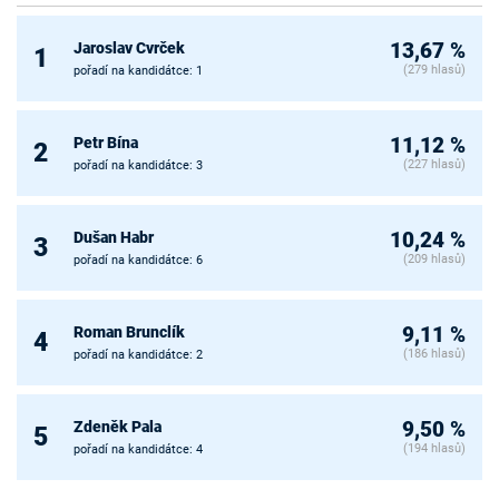
Jaroslav Cvrček
13,67 %
1
(279 hlasů)
pořadí na kandidátce: 1
Petr Bína
11,12 %
2
(227 hlasů)
pořadí na kandidátce: 3
Dušan Habr
10,24 %
3
(209 hlasů)
pořadí na kandidátce: 6
Roman Brunclík
9,11 %
4
(186 hlasů)
pořadí na kandidátce: 2
Zdeněk Pala
9,50 %
5
(194 hlasů)
pořadí na kandidátce: 4