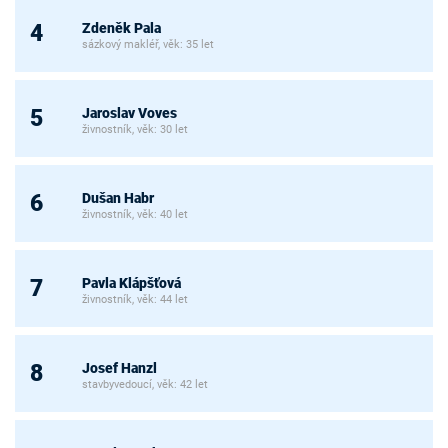
Zdeněk Pala
4
sázkový makléř, věk: 35 let
Jaroslav Voves
5
živnostník, věk: 30 let
Dušan Habr
6
živnostník, věk: 40 let
Pavla Klápšťová
7
živnostník, věk: 44 let
Josef Hanzl
8
stavbyvedoucí, věk: 42 let