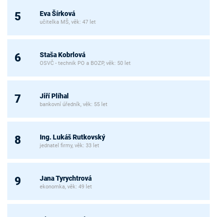
Eva Šírková
5
učitelka MŠ, věk: 47 let
Staša Kobrlová
6
OSVČ - technik PO a BOZP, věk: 50 let
Jiří Plíhal
7
bankovní úředník, věk: 55 let
Ing. Lukáš Rutkovský
8
jednatel firmy, věk: 33 let
Jana Tyrychtrová
9
ekonomka, věk: 49 let