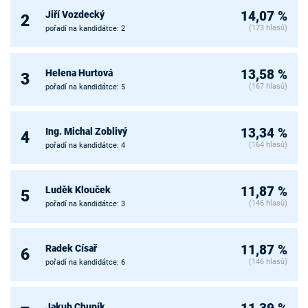
Jiří Vozdecký
14,07 %
2
(173 hlasů)
pořadí na kandidátce: 2
Helena Hurtová
13,58 %
3
(167 hlasů)
pořadí na kandidátce: 5
Ing. Michal Zoblivý
13,34 %
4
(164 hlasů)
pořadí na kandidátce: 4
Luděk Klouček
11,87 %
5
(146 hlasů)
pořadí na kandidátce: 3
Radek Císař
11,87 %
6
(146 hlasů)
pořadí na kandidátce: 6
Jakub Chupík