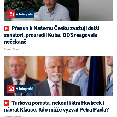
6 fotografií
Přesun k Našemu Česku zvažují další
senátoři, prozradil Kuba. ODS reagovala
nečekaně
Téma: Senát
9 fotografií
Turkova pomsta, nekonfliktní Havlíček i
návrat Klause. Kdo může vyzvat Petra Pavla?
Téma: Politika