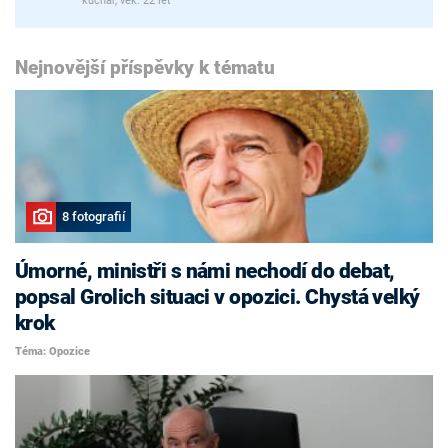
kuchař, věk: 22 let
Nejnovější příspěvky k tématu
8 fotografií
Úmorné, ministři s námi nechodí do debat,
popsal Grolich situaci v opozici. Chystá velký
krok
Téma: Opozice