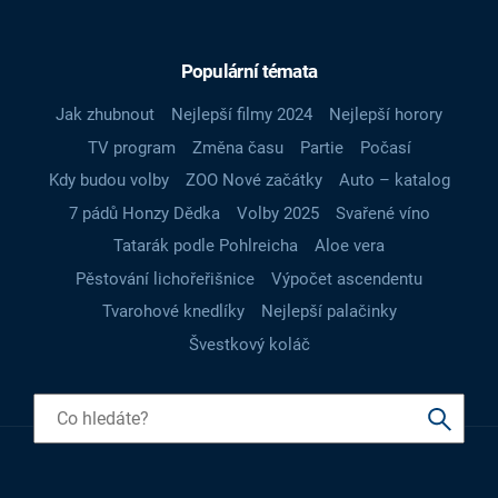
Populární témata
Jak zhubnout
Nejlepší filmy 2024
Nejlepší horory
TV program
Změna času
Partie
Počasí
Kdy budou volby
ZOO Nové začátky
Auto – katalog
7 pádů Honzy Dědka
Volby 2025
Svařené víno
Tatarák podle Pohlreicha
Aloe vera
Pěstování lichořeřišnice
Výpočet ascendentu
Tvarohové knedlíky
Nejlepší palačinky
Švestkový koláč