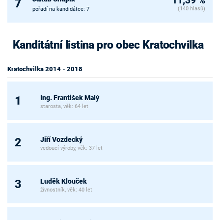
11,39 %
7
(140 hlasů)
pořadí na kandidátce: 7
Kanditátní listina pro obec Kratochvilka
Kratochvilka 2014 - 2018
Ing. František Malý
1
starosta, věk: 64 let
Jiří Vozdecký
2
vedoucí výroby, věk: 37 let
Luděk Klouček
3
živnostník, věk: 40 let