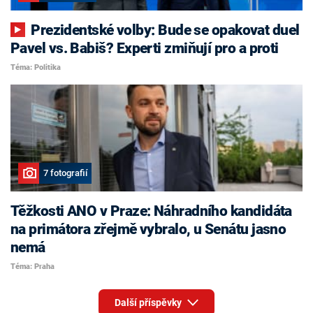
Prezidentské volby: Bude se opakovat duel
Pavel vs. Babiš? Experti zmiňují pro a proti
Téma: Politika
7 fotografií
Těžkosti ANO v Praze: Náhradního kandidáta
na primátora zřejmě vybralo, u Senátu jasno
nemá
Téma: Praha
Další příspěvky