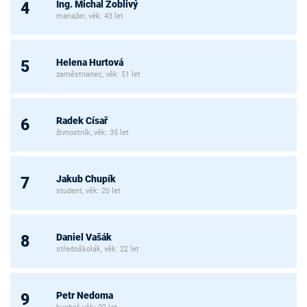
Ing. Michal Zoblivý
4
manažer, věk: 43 let
Helena Hurtová
5
zaměstnanec, věk: 51 let
Radek Císař
6
živnostník, věk: 35 let
Jakub Chupík
7
student, věk: 20 let
Daniel Vašák
8
středoškolák, věk: 22 let
Petr Nedoma
9