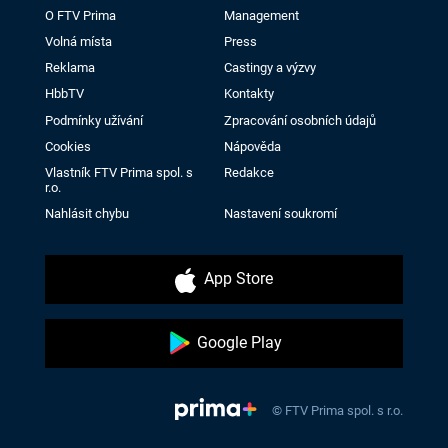
O FTV Prima
Management
Volná místa
Press
Reklama
Castingy a výzvy
HbbTV
Kontakty
Podmínky užívání
Zpracování osobních údajů
Cookies
Nápověda
Vlastník FTV Prima spol. s
Redakce
r.o.
Nahlásit chybu
Nastavení soukromí
App Store
Google Play
© FTV Prima spol. s r.o.