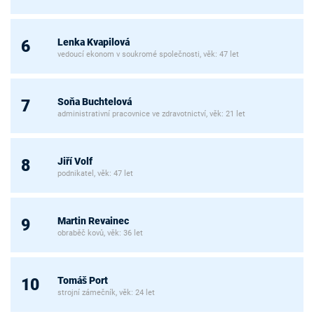
Lenka Kvapilová
6
vedoucí ekonom v soukromé společnosti, věk: 47 let
Soňa Buchtelová
7
administrativní pracovnice ve zdravotnictví, věk: 21 let
Jiří Volf
8
podnikatel, věk: 47 let
Martin Revainec
9
obraběč kovů, věk: 36 let
Tomáš Port
10
strojní zámečník, věk: 24 let