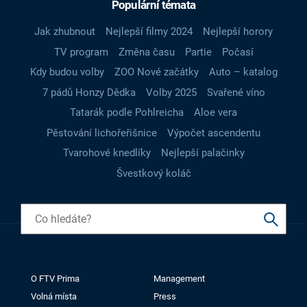
Populární témata
Jak zhubnout
Nejlepší filmy 2024
Nejlepší horory
TV program
Změna času
Partie
Počasí
Kdy budou volby
ZOO Nové začátky
Auto – katalog
7 pádů Honzy Dědka
Volby 2025
Svařené víno
Tatarák podle Pohlreicha
Aloe vera
Pěstování lichořeřišnice
Výpočet ascendentu
Tvarohové knedlíky
Nejlepší palačinky
Švestkový koláč
O FTV Prima
Management
Volná místa
Press