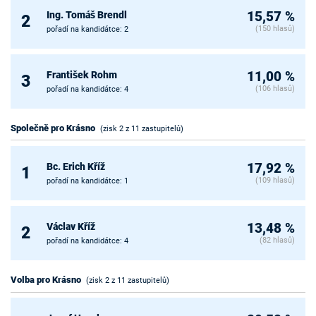
Ing. Tomáš Brendl
15,57 %
2
(150 hlasů)
pořadí na kandidátce: 2
František Rohm
11,00 %
3
(106 hlasů)
pořadí na kandidátce: 4
Společně pro Krásno
(zisk 2 z 11 zastupitelů)
Bc. Erich Kříž
17,92 %
1
(109 hlasů)
pořadí na kandidátce: 1
Václav Kříž
13,48 %
2
(82 hlasů)
pořadí na kandidátce: 4
Volba pro Krásno
(zisk 2 z 11 zastupitelů)