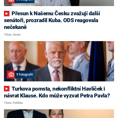
Přesun k Našemu Česku zvažují další
senátoři, prozradil Kuba. ODS reagovala
nečekaně
Téma: Senát
9 fotografií
Turkova pomsta, nekonfliktní Havlíček i
návrat Klause. Kdo může vyzvat Petra Pavla?
Téma: Politika