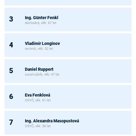
Ing. Günter Fenkl
3
důchodce, věk: 67 let
Vladimír Longinov
4
technik, věk: 52 let
Daniel Ruppert
5
soustružník, věk: 47 let
Eva Fenklová
6
OSVČ, věk: 61 let
Ing. Alexandra Masopustová
7
OSVČ, věk: 36 let