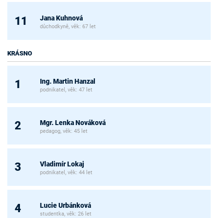
Jana Kuhnová
11
důchodkyně, věk: 67 let
KRÁSNO
Ing. Martin Hanzal
1
podnikatel, věk: 47 let
Mgr. Lenka Nováková
2
pedagog, věk: 45 let
Vladimír Lokaj
3
podnikatel, věk: 44 let
Lucie Urbánková
4
studentka, věk: 26 let