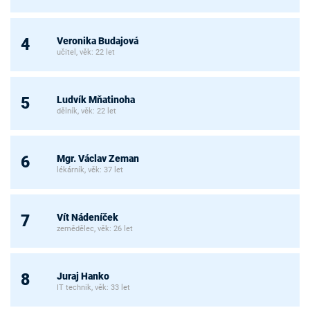
Veronika Budajová
4
učitel, věk: 22 let
Ludvík Mňatinoha
5
dělník, věk: 22 let
Mgr. Václav Zeman
6
lékárník, věk: 37 let
Vít Nádeníček
7
zemědělec, věk: 26 let
Juraj Hanko
8
IT technik, věk: 33 let