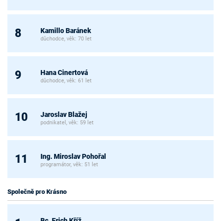
Kamillo Baránek
8
důchodce, věk: 70 let
Hana Cinertová
9
důchodce, věk: 61 let
Jaroslav Blažej
10
podnikatel, věk: 59 let
Ing. Miroslav Pohořal
11
programátor, věk: 51 let
Společně pro Krásno
Bc. Erich Kříž