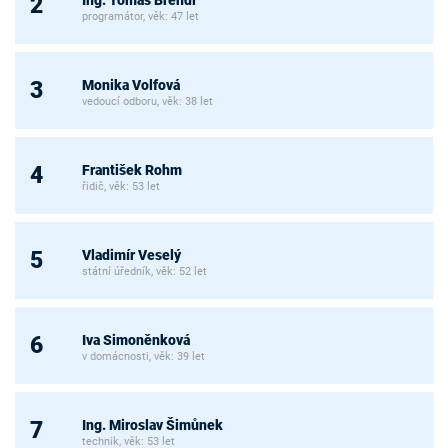
2
programátor, věk: 47 let
Monika Volfová
3
vedoucí odboru, věk: 38 let
František Rohm
4
řidič, věk: 53 let
Vladimír Veselý
5
státní úředník, věk: 52 let
Iva Simoněnková
6
v domácnosti, věk: 39 let
Ing. Miroslav Šimůnek
7
technik, věk: 53 let