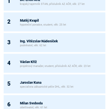
1
krajský tajemník STAN, příslušník AZ AČR, věk: 27 let
Matěj Kvapil
2
hypoteční poradce, student, věk: 25 let
Ing. Vítězslav Nádeníček
3
podnikatel, věk: 62 let
Václav Kříž
4
projektový manažer, student, příslušník AZ AČR, věk: 23 let
Jaroslav Kuna
5
specialista zákaznické péče DHL, věk: 32 let
Milan Svoboda
6
ošetřovatel, věk: 61 let