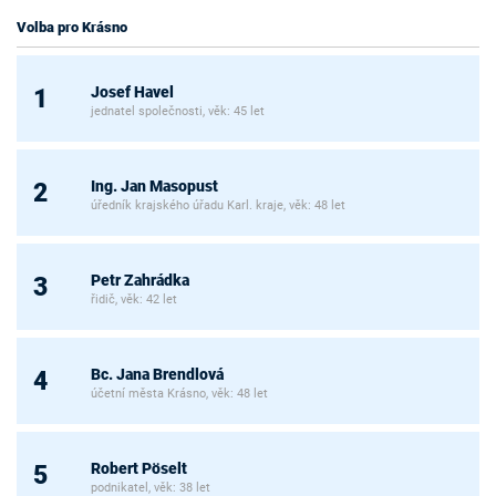
Volba pro Krásno
Josef Havel
1
jednatel společnosti, věk: 45 let
Ing. Jan Masopust
2
úředník krajského úřadu Karl. kraje, věk: 48 let
Petr Zahrádka
3
řidič, věk: 42 let
Bc. Jana Brendlová
4
účetní města Krásno, věk: 48 let
Robert Pöselt
5
podnikatel, věk: 38 let