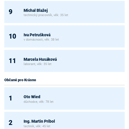
Michal Blažej
9
technický pracovník, věk: 35 let
Iva Petrušková
10
v domácnosti, věk: 38 let
Marcela Husáková
11
laborant, věk: 35 let
Občané pro Krásno
Oto Wied
1
důchodce, věk: 78 let
Ing. Martin Pribol
2
technik, věk: 45 let