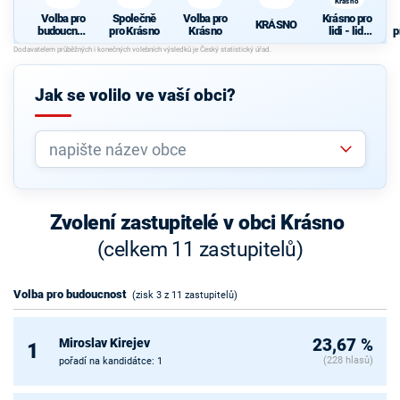
Krásno
Volba pro
Společně
Volba pro
Krásno pro
KRÁSNO
budoucnos
pro Krásno
Krásno
lidi - lidi
p
t
pro Krásno
Jak se volilo ve vaší obci?
Zvolení zastupitelé v obci Krásno
(celkem 11 zastupitelů)
Volba pro budoucnost
(zisk 3 z 11 zastupitelů)
Miroslav Kirejev
23,67 %
1
(228 hlasů)
pořadí na kandidátce: 1