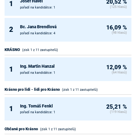
Josef Havel
20,52 %
1
(125 hlasů)
pořadí na kandidátce: 1
Bc. Jana Brendlová
16,09 %
2
(98 hlasů)
pořadí na kandidátce: 4
KRÁSNO
(zisk 1 z 11 zastupitelů)
Ing. Martin Hanzal
12,09 %
1
(64 hlasů)
pořadí na kandidátce: 1
Krásno pro lidi - lidi pro Krásno
(zisk 1 z 11 zastupitelů)
Ing. Tomáš Fenkl
25,21 %
1
(119 hlasů)
pořadí na kandidátce: 1
Občané pro Krásno
(zisk 1 z 11 zastupitelů)