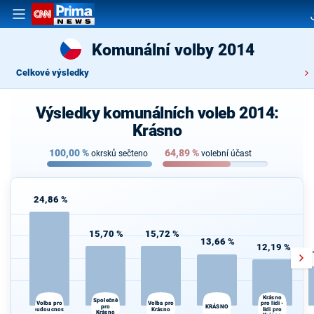
Komunální volby 2014
Celkové výsledky
Výsledky komunálních voleb 2014:
Krásno
100,00
%
64,89
%
okrsků sečteno
volební účast
24,86 %
15,72 %
15,70 %
13,66 %
12,19 %
Krásno
Společně
Volba pro
Volba pro
pro lidi -
pro
KRÁSNO
budoucnost
Krásno
lidi pro
Krásno