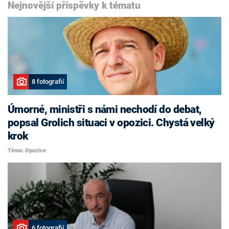
Nejnovější příspěvky k tématu
8 fotografií
Úmorné, ministři s námi nechodí do debat,
popsal Grolich situaci v opozici. Chystá velký
krok
Téma: Opozice
6 fotografií