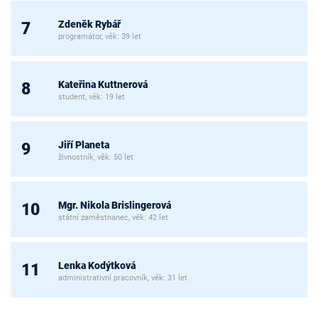
Zdeněk Rybář
7
programátor, věk: 39 let
Kateřina Kuttnerová
8
student, věk: 19 let
Jiří Planeta
9
živnostník, věk: 50 let
Mgr. Nikola Brislingerová
10
státní zaměstnanec, věk: 42 let
Lenka Kodýtková
11
administrativní pracovník, věk: 31 let