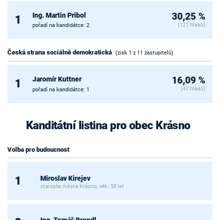
Ing. Martin Pribol
30,25 %
1
(121 hlasů)
pořadí na kandidátce: 2
Česká strana sociálně demokratická
(zisk 1 z 11 zastupitelů)
Jaromír Kuttner
16,09 %
1
(47 hlasů)
pořadí na kandidátce: 1
Kanditátní listina pro obec Krásno
Volba pro budoucnost
Miroslav Kirejev
1
starosta města Krásno, věk: 58 let
Ing. Tomáš Brendl