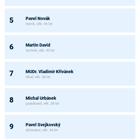
Pavel Novák
5
lesník, věk: 44 let
Martin David
6
technik, věk: 43 let
MUDr. Vladimír Křivánek
7
lékař, věk: 56 let
Michal Urbánek
8
podnikatel, věk: 38 let
Pavel Svejkovský
9
důchodce, věk: 44 let