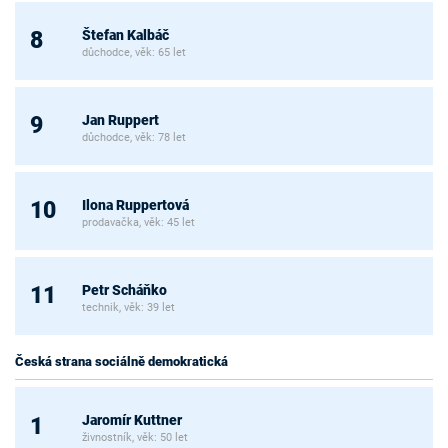
Štefan Kalbáč
8
důchodce, věk: 65 let
Jan Ruppert
9
důchodce, věk: 78 let
Ilona Ruppertová
10
prodavačka, věk: 45 let
Petr Scháňko
11
technik, věk: 39 let
Česká strana sociálně demokratická
Jaromír Kuttner
1
živnostník, věk: 50 let