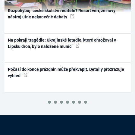
Rozpohybují české školství ředitelé? Resort věří, že nový
nástroj utne nekonečné debaty
Na pokraji tragédie: Ukrajinské letadlo, které ohrožoval v
Lipsku dron, bylo naložené municí
Počasí do konce prázdnin může překvapit. Detaily prozrazuje
výhled