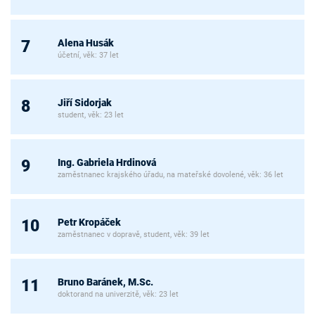
Alena Husák
7
účetní, věk: 37 let
Jiří Sidorjak
8
student, věk: 23 let
Ing. Gabriela Hrdinová
9
zaměstnanec krajského úřadu, na mateřské dovolené, věk: 36 let
Petr Kropáček
10
zaměstnanec v dopravě, student, věk: 39 let
Bruno Baránek, M.Sc.
11
doktorand na univerzitě, věk: 23 let