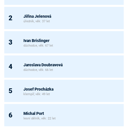
Jiřina Jelenová
2
úředník, věk: 37 let
Ivan Brislinger
3
důchodce, věk: 67 let
Jaroslava Doubravová
4
důchodce, věk: 66 let
Josef Procházka
5
klempíř, věk: 49 let
Michal Port
6
lesní dělník, věk: 22 let