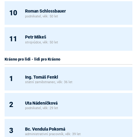
Roman Schlossbauer
10
podnikatel, věk: 50 let
Petr Mikeš
11
strojvůdce, věk: 50 let
Krásno pro lidi - lidi pro Krásno
Ing. Tomáš Fenkl
1
státní zaměstnanec, věk: 36 let
Uta Nádeníčková
2
podnikatel, věk: 29 let
Bc. Vendula Pokorná
3
administrativní pracovník, věk: 39 let