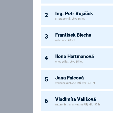
Ing. Petr Vojáček
2
IT pracovník, věk: 55 let
František Blecha
3
řidič, věk: 40 let
Ilona Hartmanová
4
chov zvířat, věk: 35 let
Jana Falcová
5
vedoucí kuchyně MŠ, věk: 47 let
Vladimíra Vališová
6
nezaměstnaná v ev. na ÚP, věk: 37 let