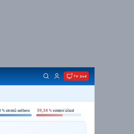
TV živě
0
%
59,34
%
okrsků sečteno
volební účast