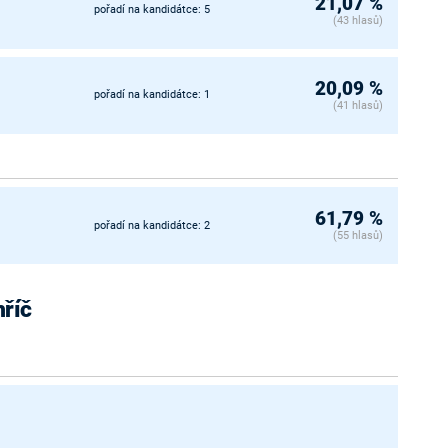
21,07 %
pořadí na kandidátce: 5
(43 hlasů)
20,09 %
pořadí na kandidátce: 1
(41 hlasů)
61,79 %
pořadí na kandidátce: 2
(55 hlasů)
hříč