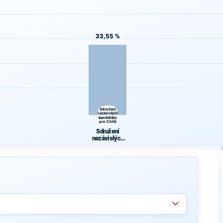
33,55 %
Sdružení
nezávislých
kandidátů
pro Chříč
Sdružení
nezávislých
kandidátů pro
Chříč