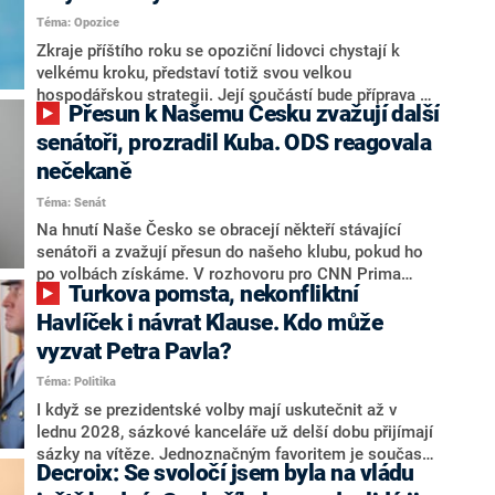
Téma: Opozice
Zkraje příštího roku se opoziční lidovci chystají k
velkému kroku, představí totiž svou velkou
hospodářskou strategii. Její součástí bude příprava na
Přesun k Našemu Česku zvažují další
stárnutí populace, řekl ve středu na setkání s novináři
nový předseda lidovců Jan Grolich. Ten zároveň v
senátoři, prozradil Kuba. ODS reagovala
senátních volbách kandiduje ve Vyškově. Popsal i
nečekaně
aktivitu opozice, o níž vládní strany nebo političtí
Téma: Senát
komentátoři mluví jako o slabé a v defenzivě. „Je to
úmorná práce upozorňovat na chyby vlády. Ministři s
Na hnutí Naše Česko se obracejí někteří stávající
námi navíc nechodí do debat. Chceme ale ukazovat
senátoři a zvažují přesun do našeho klubu, pokud ho
svoje témata,“ odpověděl Grolich na dotaz CNN Prima
po volbách získáme. V rozhovoru pro CNN Prima
Turkova pomsta, nekonfliktní
NEWS.
NEWS to řekl zakladatel hnutí a jihočeský hejtman
Martin Kuba. Konkrétní nebyl, ale získat by takto mohl
Havlíček i návrat Klause. Kdo může
například senátora Zdeňka Hrabu, který je dnes
vyzvat Petra Pavla?
součástí klubu ODS a TOP 09. Hraba to na dotaz
Téma: Politika
redakce nevyloučil. Předseda klubu senátorů ODS
Zdeněk Nytra redakci řekl, že počítá s odchodem
I když se prezidentské volby mají uskutečnit až v
některých senátorů z klubu a že Naše Česko není
lednu 2028, sázkové kanceláře už delší dobu přijímají
nepřítel, ale soupeř.
sázky na vítěze. Jednoznačným favoritem je současná
Decroix: Se svoločí jsem byla na vládu
hlava státu Petr Pavel. Daleko za ním pak bookmakeři