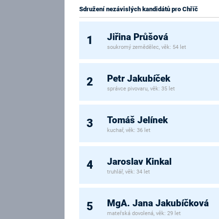
Sdružení nezávislých kandidátů pro Chříč
Jiřina Průšová
1
soukromý zemědělec, věk: 54 let
Petr Jakubíček
2
správce pivovaru, věk: 35 let
Tomáš Jelínek
3
kuchař, věk: 36 let
Jaroslav Kinkal
4
truhlář, věk: 34 let
MgA. Jana Jakubíčková
5
mateřská dovolená, věk: 29 let