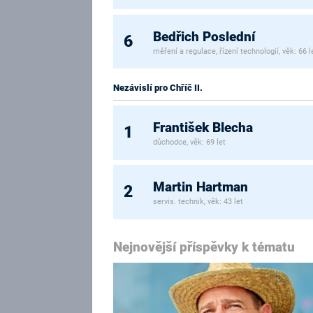
Bedřich Poslední
6
měření a regulace, řízení technologií, věk: 66 l
Nezávislí pro Chříč II.
František Blecha
1
důchodce, věk: 69 let
Martin Hartman
2
servis. technik, věk: 43 let
Nejnovější příspěvky k tématu