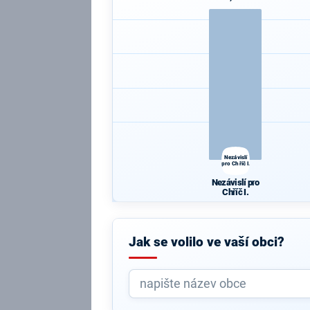
Nezávislí
pro Chříč I.
Nezávislí pro
Chříč I.
Jak se volilo ve vaší obci?