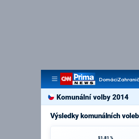
Domácí
Zahranič
Pořady
Komunální volby 2014
Výsledky komunálních voleb
51,81 %