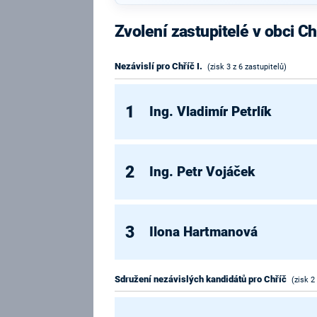
Zvolení zastupitelé v obci Ch
Nezávislí pro Chříč I.
(zisk 3 z 6 zastupitelů)
1
Ing. Vladimír Petrlík
2
Ing. Petr Vojáček
3
Ilona Hartmanová
Sdružení nezávislých kandidátů pro Chříč
(zisk 2