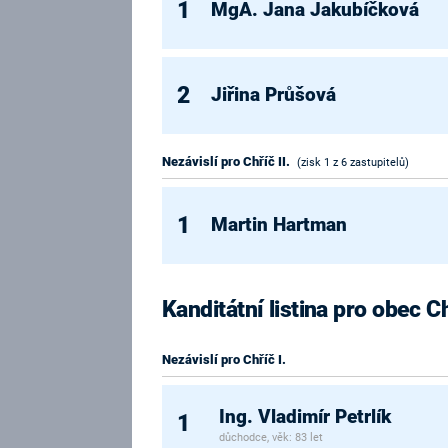
1
MgA. Jana Jakubíčková
2
Jiřina Průšová
Nezávislí pro Chříč II.
(zisk 1 z 6 zastupitelů)
1
Martin Hartman
Kanditátní listina pro obec C
Nezávislí pro Chříč I.
Ing. Vladimír Petrlík
1
důchodce, věk: 83 let