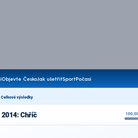
í
Objevte Česko
Jak ušetřit
Sport
Počasí
Celkové výsledky
 2014: Chříč
100,0