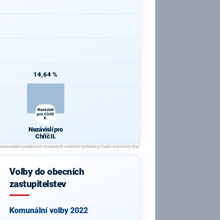
14,64 %
Nezávislí
pro Chříč
II.
Nezávislí pro
Chříč II.
Volby do obecních
zastupitelstev
Komunální volby 2022