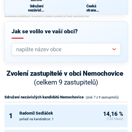
Nemochovice
Sdružení
Česká
nezávislýc
strana
h
sociálně
kandidátů
demokrati
Nemochov
cká
ice
Jak se volilo ve vaší obci?
Zvolení zastupitelé v obci Nemochovice
(celkem 9 zastupitelů)
Sdružení nezávislých kandidátů Nemochovice
(zisk 7 z 9 zastupitelů)
Radomil Sedláček
14,16 %
1
(122 hlasů)
pořadí na kandidátce: 1