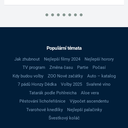
Populární témata
Jak zhubnout
Nejlepší filmy 2024
Nejlepší horory
TV program
Změna času
Partie
Počasí
Kdy budou volby
ZOO Nové začátky
Auto – katalog
7 pádů Honzy Dědka
Volby 2025
Svařené víno
Tatarák podle Pohlreicha
Aloe vera
Pěstování lichořeřišnice
Výpočet ascendentu
Tvarohové knedlíky
Nejlepší palačinky
Švestkový koláč