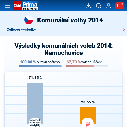
Komunální volby 2014
Celkové výsledky
Výsledky komunálních voleb 2014:
Nemochovice
100,00
%
67,70
%
okrsků sečteno
volební účast
71,45 %
28,55 %
Sdružení
nezávislých
kandidátů