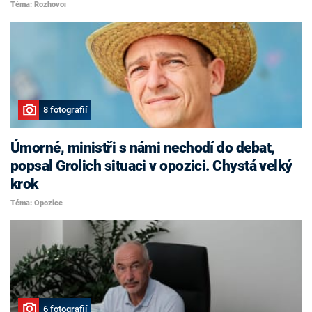
Téma: Rozhovor
8 fotografií
Úmorné, ministři s námi nechodí do debat,
popsal Grolich situaci v opozici. Chystá velký
krok
Téma: Opozice
6 fotografií