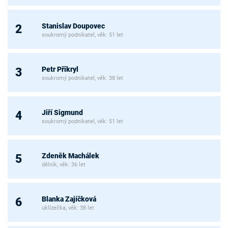
Stanislav Doupovec
2
soukromý podnikatel, věk: 51 let
Petr Přikryl
3
soukromý podnikatel, věk: 38 let
Jiří Sigmund
4
soukromý podnikatel, věk: 51 let
Zdeněk Machálek
5
dělník, věk: 36 let
Blanka Zajíčková
6
uklízečka, věk: 38 let