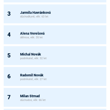
Jarmila Havránková
3
důchodkyně, věk: 63 let
Alena Verešová
4
dělnice, věk: 35 let
Michal Novák
5
podnikatel, věk: 32 let
Radomil Novák
6
podnikatel, věk: 27 let
Milan Strnad
7
důchodce, věk: 66 let