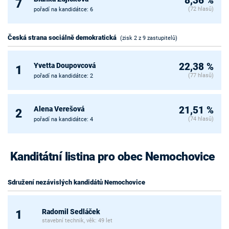
8,36 %
7
(72 hlasů)
pořadí na kandidátce: 6
Česká strana sociálně demokratická
(zisk 2 z 9 zastupitelů)
Yvetta Doupovcová
22,38 %
1
(77 hlasů)
pořadí na kandidátce: 2
Alena Verešová
21,51 %
2
(74 hlasů)
pořadí na kandidátce: 4
Kanditátní listina pro obec Nemochovice
Sdružení nezávislých kandidátů Nemochovice
Radomil Sedláček
1
stavební technik, věk: 49 let