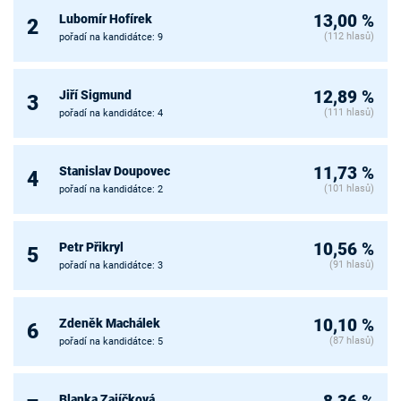
Lubomír Hofírek
13,00 %
2
(112 hlasů)
pořadí na kandidátce: 9
Jiří Sigmund
12,89 %
3
(111 hlasů)
pořadí na kandidátce: 4
Stanislav Doupovec
11,73 %
4
(101 hlasů)
pořadí na kandidátce: 2
Petr Přikryl
10,56 %
5
(91 hlasů)
pořadí na kandidátce: 3
Zdeněk Machálek
10,10 %
6
(87 hlasů)
pořadí na kandidátce: 5
Blanka Zajíčková