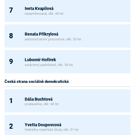
Iveta Kvapilová
7
nezaměstnaná, věk: 44 let
Renata Přikrylová
8
administrativní pracovnice, věk: 35 let
Lubomír Hofírek
9
soukromý podnikatel, věk: 54 let
Česká strana sociálně demokratická
Dáša Buchtová
1
prodavačka, věk: 40 let
Yvetta Doupovcová
2
ředitelka mateřské školy, věk: 51 let