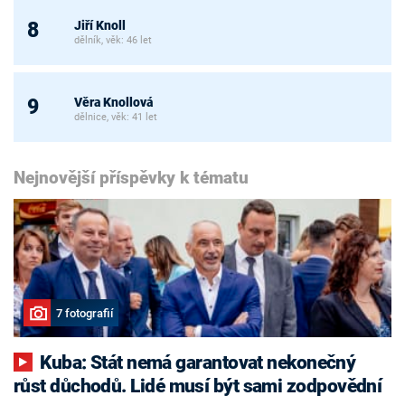
Jiří Knoll
8
dělník, věk: 46 let
Věra Knollová
9
dělnice, věk: 41 let
Nejnovější příspěvky k tématu
7 fotografií
Kuba: Stát nemá garantovat nekonečný
růst důchodů. Lidé musí být sami zodpovědní