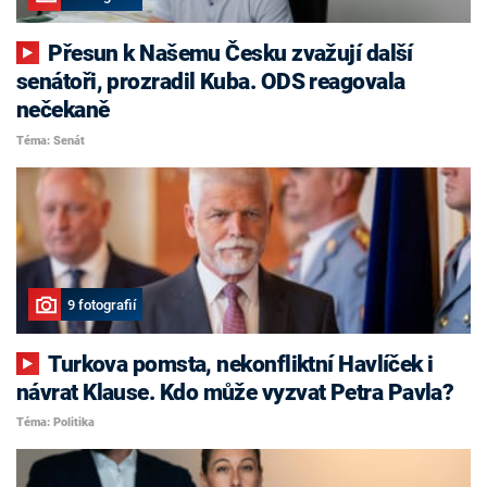
Přesun k Našemu Česku zvažují další
senátoři, prozradil Kuba. ODS reagovala
nečekaně
Téma: Senát
9 fotografií
Turkova pomsta, nekonfliktní Havlíček i
návrat Klause. Kdo může vyzvat Petra Pavla?
Téma: Politika