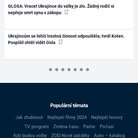
GLOSA: Vracet Ukrajince do války je zlo. Žádný rodič si
nepřeje smrt syna v zákopu
Ukrajincům se lehčí trestná činnost odpouštěla, tvrdí Koten.
Pospíšil chtěl vidět čísla
Populární témata
Jak zhubnout
Nejlepší filmy 2024
Nejlepší horory
TV program
Změna času
Partie
Počasí
Kdy budou volby
ZOO Nové začátky
Auto – katalog