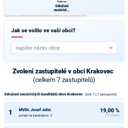
Krakovec
Sdružení
nezávislýc
h
kandidátů
obce
Krakovec
Jak se volilo ve vaší obci?
Zvolení zastupitelé v obci Krakovec
(celkem 7 zastupitelů)
Sdružení nezávislých kandidátů obce Krakovec
(zisk 7 z 7 zastupitelů)
MVDr. Josef John
19,00 %
1
(19 hlasů)
pořadí na kandidátce: 2