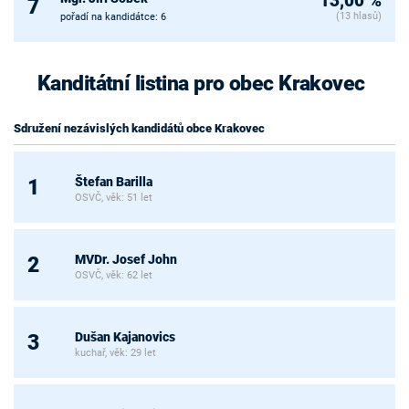
13,00 %
7
(13 hlasů)
pořadí na kandidátce: 6
Kanditátní listina pro obec Krakovec
Sdružení nezávislých kandidátů obce Krakovec
Štefan Barilla
1
OSVČ, věk: 51 let
MVDr. Josef John
2
OSVČ, věk: 62 let
Dušan Kajanovics
3
kuchař, věk: 29 let