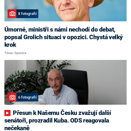
8 fotografií
Úmorné, ministři s námi nechodí do debat,
popsal Grolich situaci v opozici. Chystá velký
krok
Téma: Opozice
6 fotografií
Přesun k Našemu Česku zvažují další
senátoři, prozradil Kuba. ODS reagovala
nečekaně