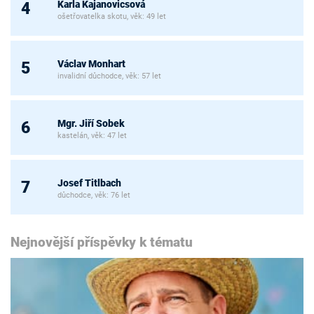
Karla Kajanovicsová
4
ošetřovatelka skotu, věk: 49 let
Václav Monhart
5
invalidní důchodce, věk: 57 let
Mgr. Jiří Sobek
6
kastelán, věk: 47 let
Josef Titlbach
7
důchodce, věk: 76 let
Nejnovější příspěvky k tématu