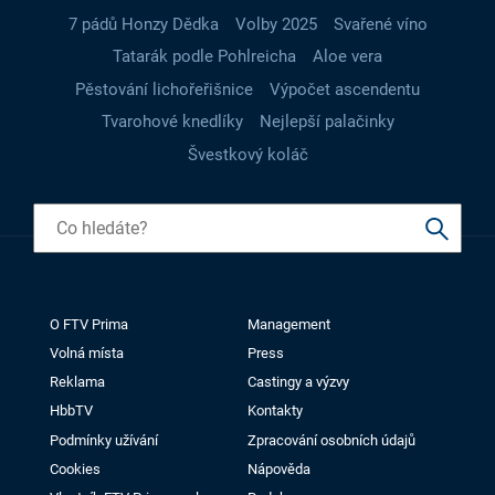
7 pádů Honzy Dědka
Volby 2025
Svařené víno
Tatarák podle Pohlreicha
Aloe vera
Pěstování lichořeřišnice
Výpočet ascendentu
Tvarohové knedlíky
Nejlepší palačinky
Švestkový koláč
O FTV Prima
Management
Volná místa
Press
Reklama
Castingy a výzvy
HbbTV
Kontakty
Podmínky užívání
Zpracování osobních údajů
Cookies
Nápověda