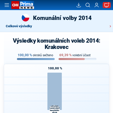
Komunální volby 2014
Celkové výsledky
Výsledky komunálních voleb 2014:
Krakovec
100,00
%
69,39
%
okrsků sečteno
volební účast
100,00 %
Sdružení
nezávislých
kandidátů
obce