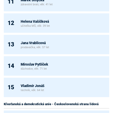
Marek Smyčka
11
zdravotní bratr, věk: 41 let
Helena Vašíčková
12
učitelka MŠ, věk: 39 let
Jana Vrablicová
13
prodavačka, věk: 57 let
Miroslav Pytlíček
14
důchodce, věk: 71 let
Vladimír Jonáš
15
technik, věk: 64 let
Křesťanská a demokratická unie - Československá strana lidová