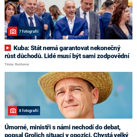
7 fotografií
Kuba: Stát nemá garantovat nekonečný
růst důchodů. Lidé musí být sami zodpovědní
Téma: Rozhovor
8 fotografií
Úmorné, ministři s námi nechodí do debat,
popsal Grolich situaci v opozici. Chystá velký