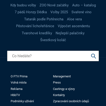
Kdy budou volby
ZOO Nové začátky
Auto – katalog
7 pádů Honzy Dědka
Volby 2025
Svařené víno
Tatarák podle Pohlreicha
Aloe vera
Pěstování lichořeřišnice
Výpočet ascendentu
Tvarohové knedlíky
Nejlepší palačinky
Švestkový koláč
O FTV Prima
Management
Volná místa
Press
Reklama
Castingy a výzvy
HbbTV
Kontakty
Podmínky užívání
Zpracování osobních údajů