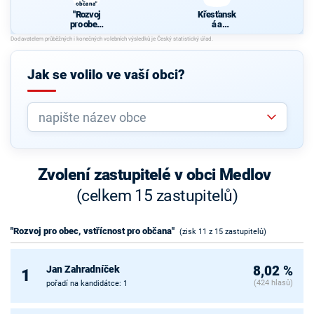
občana"
"Rozvoj
Křesťansk
pro obec,
á a
vstřícnost
demokrati
pro
cká unie -
občana"
Českoslov
enská
Jak se volilo ve vaší obci?
strana
lidová
Zvolení zastupitelé v obci Medlov
(celkem 15 zastupitelů)
"Rozvoj pro obec, vstřícnost pro občana"
(zisk 11 z 15 zastupitelů)
Jan Zahradníček
8,02 %
1
(424 hlasů)
pořadí na kandidátce: 1