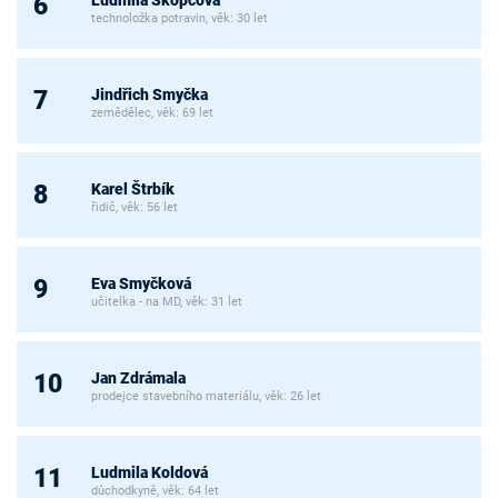
6
technoložka potravin, věk: 30 let
Jindřich Smyčka
7
zemědělec, věk: 69 let
Karel Štrbík
8
řidič, věk: 56 let
Eva Smyčková
9
učitelka - na MD, věk: 31 let
Jan Zdrámala
10
prodejce stavebního materiálu, věk: 26 let
Ludmila Koldová
11
důchodkyně, věk: 64 let