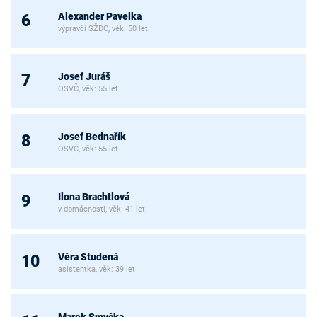
Alexander Pavelka
6
výpravčí SŽDC, věk: 50 let
Josef Juráš
7
OSVČ, věk: 55 let
Josef Bednařík
8
OSVČ, věk: 55 let
Ilona Brachtlová
9
v domácnosti, věk: 41 let
Věra Studená
10
asistentka, věk: 39 let