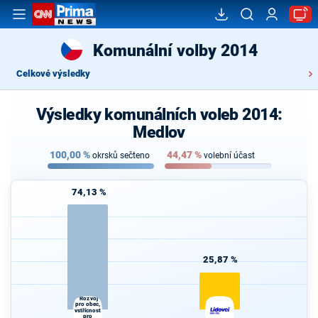
Komunální volby 2014
Celkové výsledky
Výsledky komunálních voleb 2014:
Medlov
100,00
%
44,47
%
okrsků sečteno
volební účast
74,13 %
25,87 %
"Rozvoj
pro obec,
vstřícnost
pro