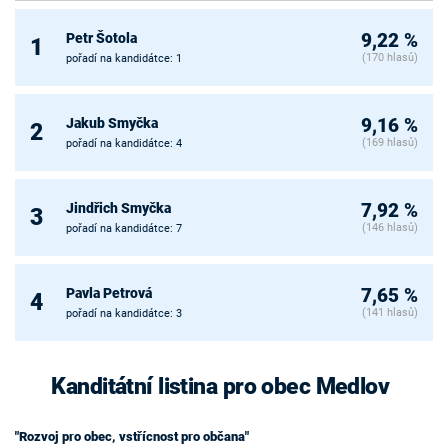
Petr Šotola
9,22 %
1
(170 hlasů)
pořadí na kandidátce: 1
Jakub Smyčka
9,16 %
2
(169 hlasů)
pořadí na kandidátce: 4
Jindřich Smyčka
7,92 %
3
(146 hlasů)
pořadí na kandidátce: 7
Pavla Petrová
7,65 %
4
(141 hlasů)
pořadí na kandidátce: 3
Kanditátní listina pro obec Medlov
"Rozvoj pro obec, vstřícnost pro občana"