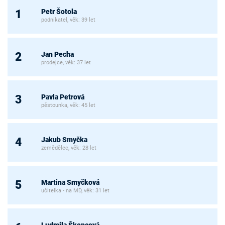
Petr Šotola
1
podnikatel, věk: 39 let
Jan Pecha
2
prodejce, věk: 37 let
Pavla Petrová
3
pěstounka, věk: 45 let
Jakub Smyčka
4
zemědělec, věk: 28 let
Martina Smyčková
5
učitelka - na MD, věk: 31 let
Ludmila Škopcová