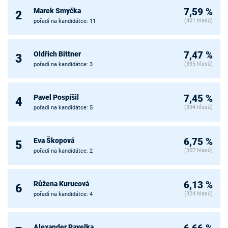
Marek Smyčka
7,59 %
2
(401 hlasů)
pořadí na kandidátce: 11
Oldřich Bittner
7,47 %
3
(395 hlasů)
pořadí na kandidátce: 3
Pavel Pospíšil
7,45 %
4
(394 hlasů)
pořadí na kandidátce: 5
Eva Škopová
6,75 %
5
(357 hlasů)
pořadí na kandidátce: 2
Růžena Kurucová
6,13 %
6
(324 hlasů)
pořadí na kandidátce: 4
Alexander Pavelka