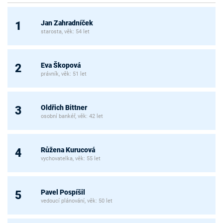
Jan Zahradníček
1
starosta, věk: 54 let
Eva Škopová
2
právník, věk: 51 let
Oldřich Bittner
3
osobní bankéř, věk: 42 let
Růžena Kurucová
4
vychovatelka, věk: 55 let
Pavel Pospíšil
5
vedoucí plánování, věk: 50 let