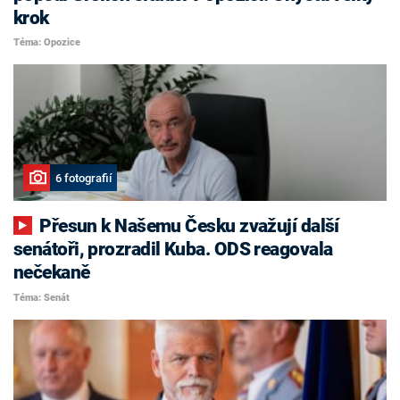
krok
Téma: Opozice
6 fotografií
Přesun k Našemu Česku zvažují další
senátoři, prozradil Kuba. ODS reagovala
nečekaně
Téma: Senát