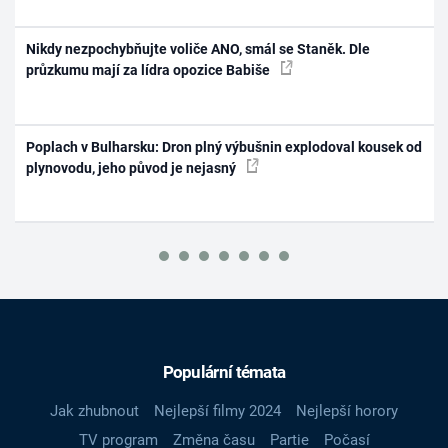
Nikdy nezpochybňujte voliče ANO, smál se Staněk. Dle
průzkumu mají za lídra opozice Babiše
Poplach v Bulharsku: Dron plný výbušnin explodoval kousek od
plynovodu, jeho původ je nejasný
Populární témata
Jak zhubnout
Nejlepší filmy 2024
Nejlepší horory
TV program
Změna času
Partie
Počasí