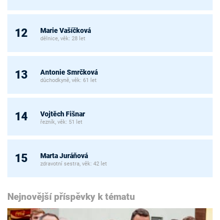
Marie Vašíčková
12
dělnice, věk: 28 let
Antonie Smrčková
13
důchodkyně, věk: 61 let
Vojtěch Fišnar
14
řezník, věk: 51 let
Marta Juráňová
15
zdravotní sestra, věk: 42 let
Nejnovější příspěvky k tématu