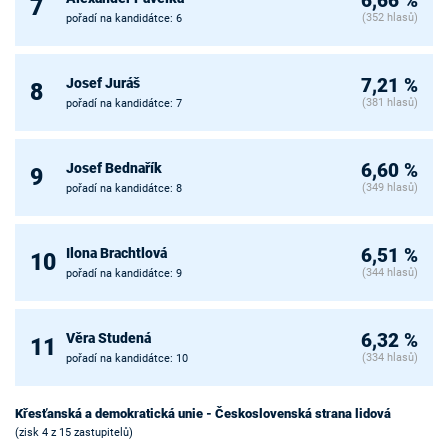
6,66 %
7
(352 hlasů)
pořadí na kandidátce: 6
Josef Juráš
7,21 %
8
(381 hlasů)
pořadí na kandidátce: 7
Josef Bednařík
6,60 %
9
(349 hlasů)
pořadí na kandidátce: 8
Ilona Brachtlová
6,51 %
10
(344 hlasů)
pořadí na kandidátce: 9
Věra Studená
6,32 %
11
(334 hlasů)
pořadí na kandidátce: 10
Křesťanská a demokratická unie - Československá strana lidová
(zisk 4 z 15 zastupitelů)