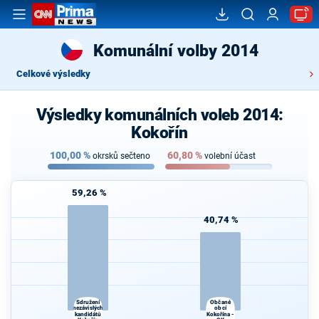
Komunální volby 2014
Celkové výsledky
Výsledky komunálních voleb 2014:
Kokořín
100,00
%
60,80
%
okrsků sečteno
volební účast
59,26 %
40,74 %
Sdružení
Občané
nezávislých
obcí
kandidátů
Kokořína -