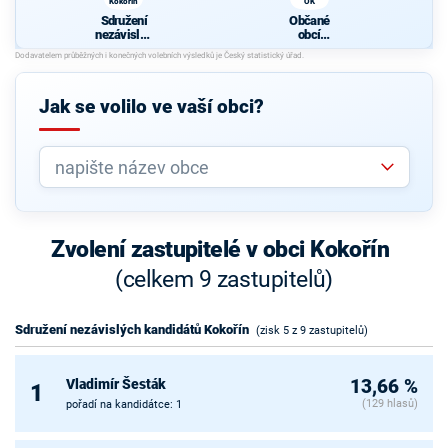
Kokořín
OK
Sdružení
Občané
nezávislýc
obcí
h
Kokořína -
kandidátů
OK
Kokořín
Jak se volilo ve vaší obci?
Zvolení zastupitelé v obci Kokořín
(celkem 9 zastupitelů)
Sdružení nezávislých kandidátů Kokořín
(zisk 5 z 9 zastupitelů)
Vladimír Šesták
13,66 %
1
(129 hlasů)
pořadí na kandidátce: 1