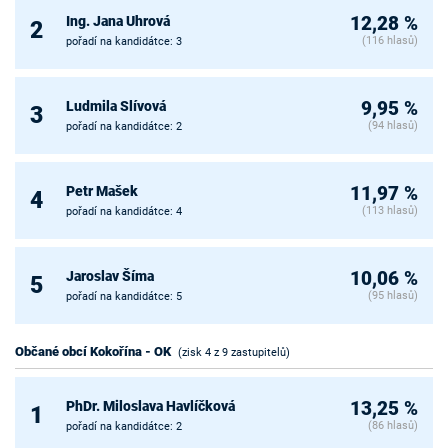
Ing. Jana Uhrová
12,28 %
2
(116 hlasů)
pořadí na kandidátce: 3
Ludmila Slívová
9,95 %
3
(94 hlasů)
pořadí na kandidátce: 2
Petr Mašek
11,97 %
4
(113 hlasů)
pořadí na kandidátce: 4
Jaroslav Šíma
10,06 %
5
(95 hlasů)
pořadí na kandidátce: 5
Občané obcí Kokořína - OK
(zisk 4 z 9 zastupitelů)
PhDr. Miloslava Havlíčková
13,25 %
1
(86 hlasů)
pořadí na kandidátce: 2