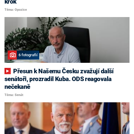
krok
Téma: Opozice
6 fotografií
Přesun k Našemu Česku zvažují další
senátoři, prozradil Kuba. ODS reagovala
nečekaně
Téma: Senát