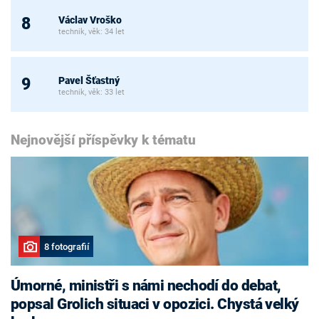
Václav Vroško
8
technik, věk: 34 let
Pavel Šťastný
9
technik, věk: 33 let
Nejnovější příspěvky k tématu
8 fotografií
Úmorné, ministři s námi nechodí do debat,
popsal Grolich situaci v opozici. Chystá velký