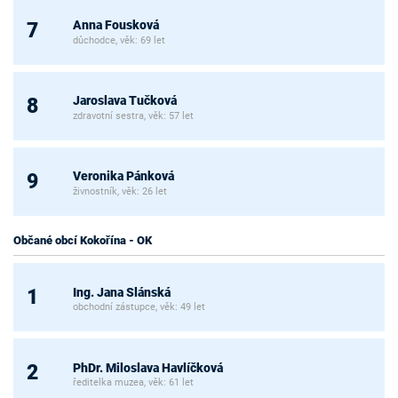
Anna Fousková
7
důchodce, věk: 69 let
Jaroslava Tučková
8
zdravotní sestra, věk: 57 let
Veronika Pánková
9
živnostník, věk: 26 let
Občané obcí Kokořína - OK
Ing. Jana Slánská
1
obchodní zástupce, věk: 49 let
PhDr. Miloslava Havlíčková
2
ředitelka muzea, věk: 61 let