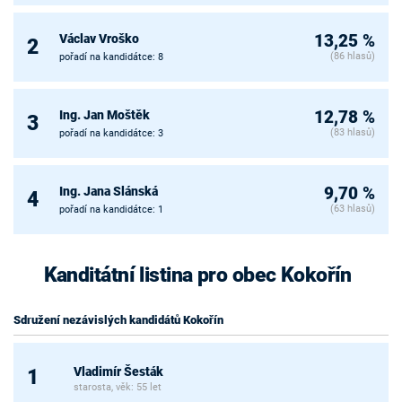
Václav Vroško
13,25 %
2
(86 hlasů)
pořadí na kandidátce: 8
Ing. Jan Moštěk
12,78 %
3
(83 hlasů)
pořadí na kandidátce: 3
Ing. Jana Slánská
9,70 %
4
(63 hlasů)
pořadí na kandidátce: 1
Kanditátní listina pro obec Kokořín
Sdružení nezávislých kandidátů Kokořín
Vladimír Šesták
1
starosta, věk: 55 let