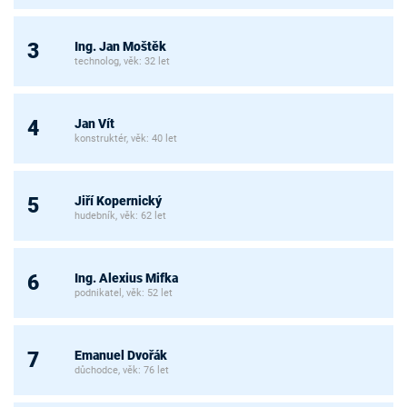
Ing. Jan Moštěk
3
technolog, věk: 32 let
Jan Vít
4
konstruktér, věk: 40 let
Jiří Kopernický
5
hudebník, věk: 62 let
Ing. Alexius Mifka
6
podnikatel, věk: 52 let
Emanuel Dvořák
7
důchodce, věk: 76 let