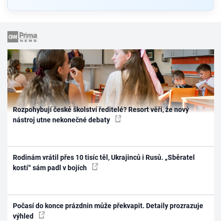
Rozpohybují české školství ředitelé? Resort věří, že nový
nástroj utne nekonečné debaty
Rodinám vrátil přes 10 tisíc těl, Ukrajinců i Rusů. „Sběratel
kostí“ sám padl v bojích
Počasí do konce prázdnin může překvapit. Detaily prozrazuje
výhled