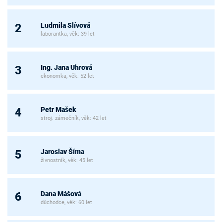
Ludmila Slívová
2
laborantka, věk: 39 let
Ing. Jana Uhrová
3
ekonomka, věk: 52 let
Petr Mašek
4
stroj. zámečník, věk: 42 let
Jaroslav Šíma
5
živnostník, věk: 45 let
Dana Mášová
6
důchodce, věk: 60 let