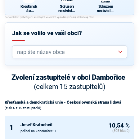
- TJ Sokol
Kunstát
Křesťansk
Sdružení
Sdružení
á a
nezávislýc
nezávislýc
demokrati
h
h
cká unie -
kandidátů
kandidátů
Českoslov
- TJ Sokol
- KVS
enská
Kunstát
Jak se volilo ve vaší obci?
strana
lidová
Zvolení zastupitelé v obci Dambořice
(celkem 15 zastupitelů)
Křesťanská a demokratická unie - Československá strana lidová
(zisk 6 z 15 zastupitelů)
Josef Kratochvil
10,54 %
1
(305 hlasů)
pořadí na kandidátce: 1