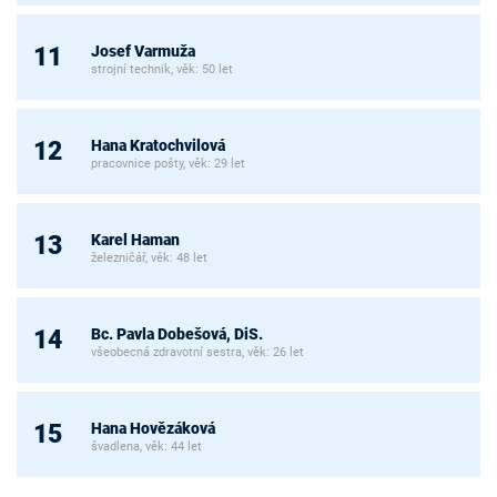
Josef Varmuža
11
strojní technik, věk: 50 let
Hana Kratochvilová
12
pracovnice pošty, věk: 29 let
Karel Haman
13
železničář, věk: 48 let
Bc. Pavla Dobešová, DiS.
14
všeobecná zdravotní sestra, věk: 26 let
Hana Hovězáková
15
švadlena, věk: 44 let