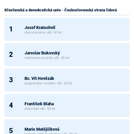
Křesťanská a demokratická unie - Československá strana lidová
Josef Kratochvil
1
starosta obce, věk: 60 let
Jaroslav Bukovský
2
traktorista-strojník, věk: 55 let
Bc. Vít Hovězák
3
programátor student, věk: 25 let
František Blaha
4
elektrikář, věk: 58 let
Marie Matějíčková
5