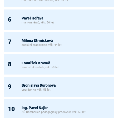
ředitelka MŠ Dambořice, věk: 59 let
Pavel Hořava
6
malíř-natěrač, věk: 36 let
Milena Strmisková
7
sociální pracovnice, věk: 44 let
František Kramář
8
živnostník-zedník, věk: 59 let
Bronislava Duroňová
9
operátorka, věk: 55 let
Ing. Pavel Najbr
10
ZŠ Dambořice-pedagogický pracovník, věk: 59 let