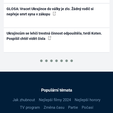
GLOSA: Vracet Ukrajince do války je zlo. Žádný rodič si
nepřeje smrt syna v zákopu
Ukrajincům se lehčí trestná činnost odpouštěla, tvrdí Koten.
Pospíšil chtěl vidět čísla
Populární témata
Jak zhubnout
Nejlepší filmy 2024
Nejlepší horory
TV program
Změna času
Partie
Počasí