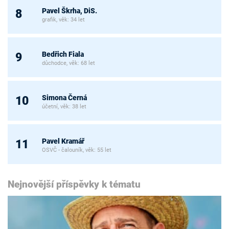
Pavel Škrha, DiS.
8
grafik, věk: 34 let
Bedřich Fiala
9
důchodce, věk: 68 let
Simona Černá
10
účetní, věk: 38 let
Pavel Kramář
11
OSVČ - čalouník, věk: 55 let
Nejnovější příspěvky k tématu