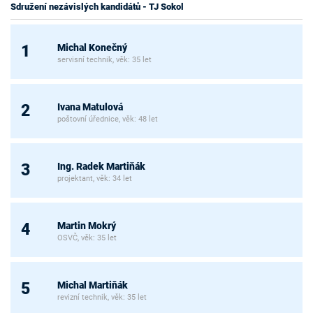
Sdružení nezávislých kandidátů - TJ Sokol
Michal Konečný
1
servisní technik, věk: 35 let
Ivana Matulová
2
poštovní úřednice, věk: 48 let
Ing. Radek Martiňák
3
projektant, věk: 34 let
Martin Mokrý
4
OSVČ, věk: 35 let
Michal Martiňák
5
revizní technik, věk: 35 let