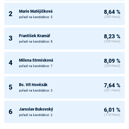
Marie Matějíčková
8,64 %
2
(250 hlasů)
pořadí na kandidátce: 5
František Kramář
8,23 %
3
(238 hlasů)
pořadí na kandidátce: 8
Milena Strmisková
8,09 %
4
(234 hlasů)
pořadí na kandidátce: 7
Bc. Vít Hovězák
7,64 %
5
(221 hlasů)
pořadí na kandidátce: 3
Jaroslav Bukovský
6,01 %
6
(174 hlasů)
pořadí na kandidátce: 2