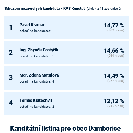
Sdružení nezávislých kandidátů - KVS Kunstát
(zisk 4 z 15 zastupitelů)
Pavel Kramář
14,77 %
1
(262 hlasů)
pořadí na kandidátce: 11
Ing. Zbyněk Pastyřík
14,66 %
2
(260 hlasů)
pořadí na kandidátce: 1
Mgr. Zdena Matulová
14,49 %
3
(257 hlasů)
pořadí na kandidátce: 4
Tomáš Kratochvil
12,12 %
4
(215 hlasů)
pořadí na kandidátce: 2
Kanditátní listina pro obec Dambořice