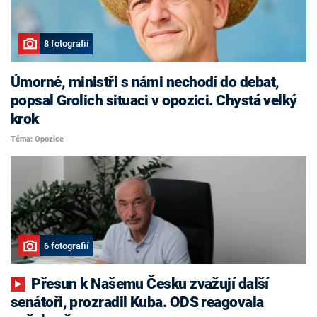
8 fotografií
Úmorné, ministři s námi nechodí do debat,
popsal Grolich situaci v opozici. Chystá velký
krok
Téma: Opozice
6 fotografií
Přesun k Našemu Česku zvažují další
senátoři, prozradil Kuba. ODS reagovala