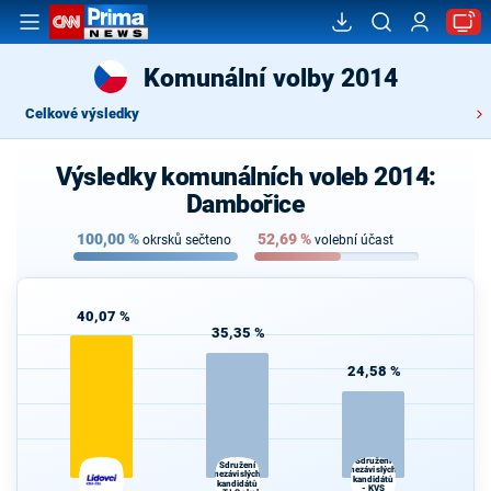
Komunální volby 2014
Celkové výsledky
Výsledky komunálních voleb 2014:
Dambořice
100,00
%
52,69
%
okrsků sečteno
volební účast
40,07 %
35,35 %
24,58 %
Sdružení
Sdružení
nezávislých
nezávislých
kandidátů
kandidátů
- KVS