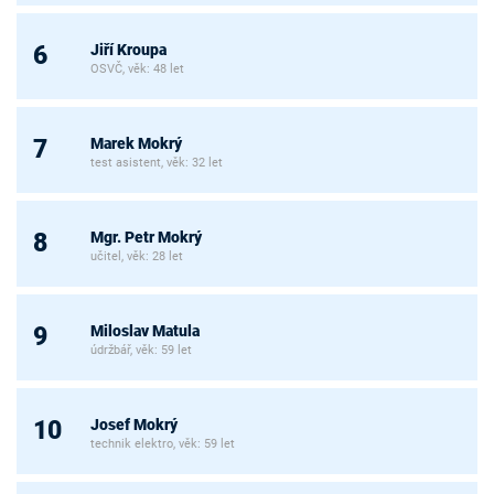
Jiří Kroupa
6
OSVČ, věk: 48 let
Marek Mokrý
7
test asistent, věk: 32 let
Mgr. Petr Mokrý
8
učitel, věk: 28 let
Miloslav Matula
9
údržbář, věk: 59 let
Josef Mokrý
10
technik elektro, věk: 59 let