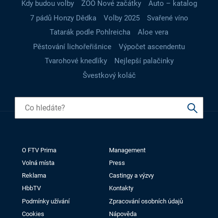
Kdy budou volby
ZOO Nové začátky
Auto – katalog
7 pádů Honzy Dědka
Volby 2025
Svařené víno
Tatarák podle Pohlreicha
Aloe vera
Pěstování lichořeřišnice
Výpočet ascendentu
Tvarohové knedlíky
Nejlepší palačinky
Švestkový koláč
O FTV Prima
Management
Volná místa
Press
Reklama
Castingy a výzvy
HbbTV
Kontakty
Podmínky užívání
Zpracování osobních údajů
Cookies
Nápověda