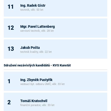
Ing. Radek Gistr
11
technik, věk: 50 let
Mgr. Pavel Lattenberg
12
servisní technik, věk: 28 let
Jakub Počta
13
technik kvality, věk: 22 let
Sdružení nezávislých kandidátů - KVS Kunstát
Ing. Zbyněk Pastyřík
1
vedoucí byt. odboru ÚMČ, věk: 33 let
Tomáš Kratochvil
2
finanční poradce, věk: 33 let