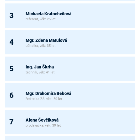
Michaela Kratochvilová
3
referent, věk: 25 let
Mgr. Zdena Matulová
4
učitelka, věk: 35 let
Ing. Jan Škrha
5
technik, věk: 41 let
Mgr. Drahomíra Beková
6
ředitelka ZŠ, věk: 50 let
Alena Ševčíková
7
prodavačka, věk: 39 let