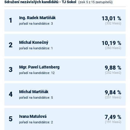
Sdružení nezávislých kandidátů - TJ Sokol
(zisk 5 z 15 zastupitelů)
Ing. Radek Martiňák
13,01 %
1
(332 hlasů)
pořadí na kandidátce: 3
Michal Konečný
10,19 %
2
(260 hlasů)
pořadí na kandidátce: 1
Mgr. Pavel Lattenberg
9,88 %
3
(252 hlasů)
pořadí na kandidátce: 12
Michal Martiňák
9,84 %
4
(251 hlasů)
pořadí na kandidátce: 5
Ivana Matulová
7,49 %
5
(191 hlasů)
pořadí na kandidátce: 2