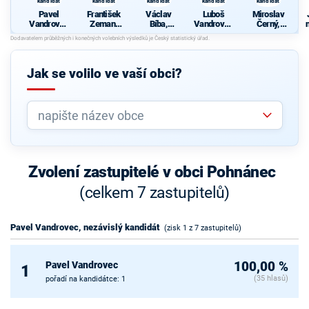
kandidát
kandidát
kandidát
kandidát
kandidát
Pavel
František
Václav
Luboš
Miroslav
Vandrovec
Zeman,
Bíba,
Vandrovec
Černý,
, nezávislý
nezávislý
nezávislý
, nezávislý
nezávislý
kandidát
kandidát
kandidát
kandidát
kandidát
Jak se volilo ve vaší obci?
Zvolení zastupitelé v obci Pohnánec
(celkem 7 zastupitelů)
Pavel Vandrovec, nezávislý kandidát
(zisk 1 z 7 zastupitelů)
Pavel Vandrovec
100,00 %
1
(35 hlasů)
pořadí na kandidátce: 1