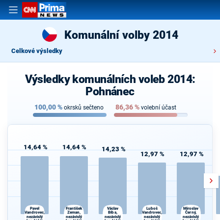
Komunální volby 2014
Celkové výsledky
Výsledky komunálních voleb 2014:
Pohnánec
100,00
%
86,36
%
okrsků sečteno
volební účast
14,64 %
14,64 %
14,23 %
12,97 %
12,97 %
Pavel
František
Václav
Luboš
Miroslav
Vandrovec,
Bíba,
Černý,
Zeman,
Vandrovec,
nezávislý
nezávislý
nezávislý
nezávislý
nezávislý