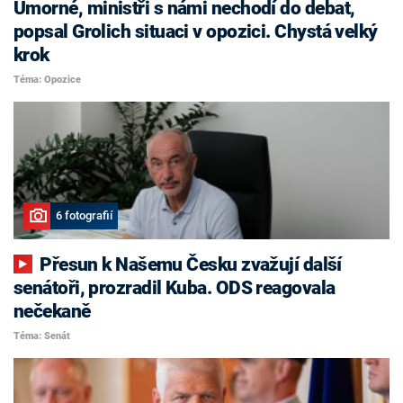
Úmorné, ministři s námi nechodí do debat,
popsal Grolich situaci v opozici. Chystá velký
krok
Téma: Opozice
6 fotografií
Přesun k Našemu Česku zvažují další
senátoři, prozradil Kuba. ODS reagovala
nečekaně
Téma: Senát