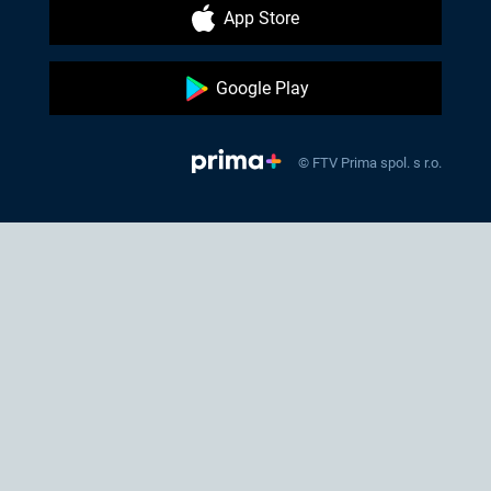
App Store
Google Play
© FTV Prima spol. s r.o.