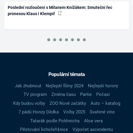
Poslední rozloučení s Milanem Knížákem: Smuteční řec
pronesou Klaus i Klempíř
Populární témata
Jak zhubnout
Nejlepší filmy 2024
Nejlepší horory
TV program
Změna času
Partie
Počasí
Kdy budou volby
ZOO Nové začátky
Auto – katalog
7 pádů Honzy Dědka
Volby 2025
Svařené víno
Tatarák podle Pohlreicha
Aloe vera
Pěstování lichořeřišnice
Výpočet ascendentu