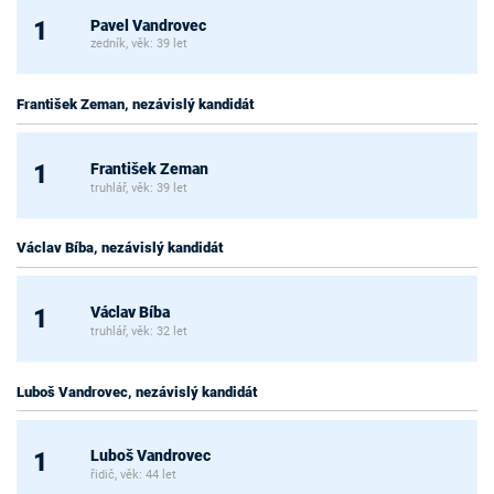
Pavel Vandrovec
1
zedník, věk: 39 let
František Zeman, nezávislý kandidát
František Zeman
1
truhlář, věk: 39 let
Václav Bíba, nezávislý kandidát
Václav Bíba
1
truhlář, věk: 32 let
Luboš Vandrovec, nezávislý kandidát
Luboš Vandrovec
1
řidič, věk: 44 let