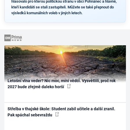
hlasovalo pro kterou politickou stranu v obci Pohnánec a hlavně,
kteří kandidáti se stali zastupiteli. Můžete se také přepnout do
výsledků komunálních voleb v jiných letech.
Letošní vlna veder? Nic moc, míní vědci. Vysvětlili, proč rok
2027 bude zřejmě daleko horší
Střelba v thajské škole: Student zabil učitele a další zranil.
Pak spáchal sebevraždu