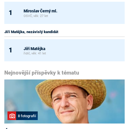
Miroslav Černý ml.
1
OSVČ, věk: 27 let
Jiří Matějka, nezávislý kandidát
Jiří Matějka
1
řidič, věk: 41 let
Nejnovější příspěvky k tématu
8 fotografií