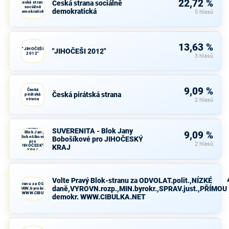
22,72 %
Česká strana sociálně
Česká strana
sociálně
demokratická
demokratická
5 hlasů
13,63 %
"JIHOČEŠI
"JIHOČEŠI 2012"
2012"
3 hlasů
9,09 %
Česká
Česká pirátská strana
pirátská
strana
2 hlasů
SUVERENITA
SUVERENITA - Blok Jany
- Blok Jany
9,09 %
Bobošíkové
Bobošíkové pro JIHOČESKÝ
pro
2 hlasů
JIHOČESKÝ
KRAJ
KRAJ
Volte Pravý Blok-stranu za ODVOLAT.polit.,NÍZKÉ
avý Blok-stranu za ODVOLAT.polit.,NÍZKÉ
daně,VYROVN.rozp.,MIN.byrokr.,SPRAV.just.,PŘÍMOU
VN.rozp.,MIN.byrokr.,SPRAV.just.,PŘÍMOU
demokr. WWW.CIBULKA.NET
demokr. WWW.CIBULKA.NET