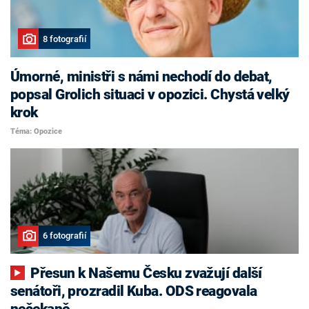
8 fotografií
Úmorné, ministři s námi nechodí do debat,
popsal Grolich situaci v opozici. Chystá velký
krok
Téma: Opozice
6 fotografií
Přesun k Našemu Česku zvažují další
senátoři, prozradil Kuba. ODS reagovala