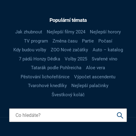
Populární témata
Jak zhubnout
Nejlepší filmy 2024
Nejlepší horory
TV program
Změna času
Partie
Počasí
Kdy budou volby
ZOO Nové začátky
Auto – katalog
7 pádů Honzy Dědka
Volby 2025
Svařené víno
Tatarák podle Pohlreicha
Aloe vera
Pěstování lichořeřišnice
Výpočet ascendentu
Tvarohové knedlíky
Nejlepší palačinky
Švestkový koláč