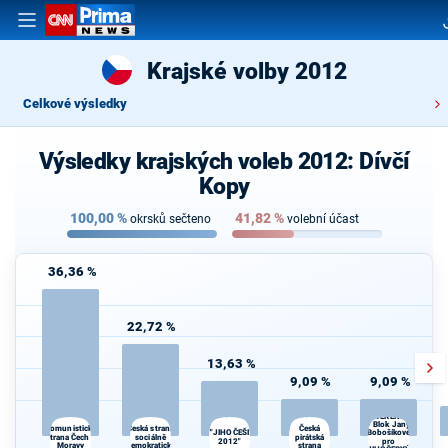
Krajské volby 2012
Celkové výsledky
Výsledky krajských voleb 2012: Dívčí
Kopy
100,00
%
41,82
%
okrsků sečteno
volební účast
36,36 %
22,72 %
13,63 %
9,09 %
9,09 %
SUVERENITA
- Blok Jany
Česká strana
Česká
Volte Pravý Blok-s
Komunistická
"JIHOČEŠI
Bobošíkové
strana Čech a
sociálně
pirátská
daně,VYROVN.rozp.,M
2012"
pro
Moravy
demokratická
strana
demokr