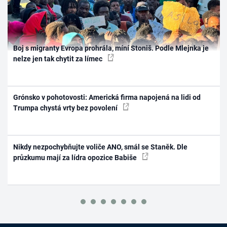
Boj s migranty Evropa prohrála, míní Stoniš. Podle Mlejnka je
nelze jen tak chytit za límec
Grónsko v pohotovosti: Americká firma napojená na lidi od
Trumpa chystá vrty bez povolení
Nikdy nezpochybňujte voliče ANO, smál se Staněk. Dle
průzkumu mají za lídra opozice Babiše