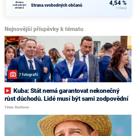
4,54 %
Strana
Strana svobodných občanů
svobodných
občanů
1 hlasů
Nejnovější příspěvky k tématu
7 fotografií
Kuba: Stát nemá garantovat nekonečný
růst důchodů. Lidé musí být sami zodpovědní
Téma: Rozhovor