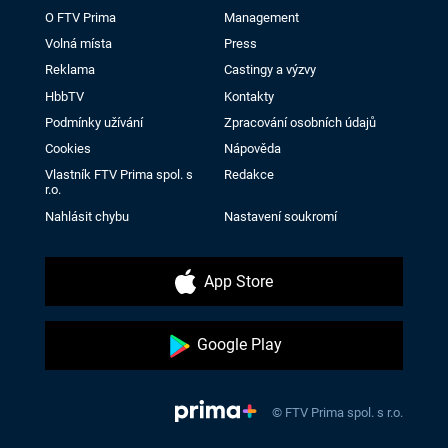
O FTV Prima
Management
Volná místa
Press
Reklama
Castingy a výzvy
HbbTV
Kontakty
Podmínky užívání
Zpracování osobních údajů
Cookies
Nápověda
Vlastník FTV Prima spol. s
Redakce
r.o.
Nahlásit chybu
Nastavení soukromí
App Store
Google Play
© FTV Prima spol. s r.o.