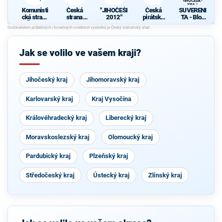
JIHOČESKÝ
KRAJ
Komunisti
Česká
"JIHOČEŠI
Česká
SUVERENI
cká strana
strana
2012"
pirátská
TA - Blok
Čech a
sociálně
strana
Jany
Moravy
demokrati
Bobošíkov
cká
é pro
O
JIHOČESK
p
Jak se volilo ve vašem kraji?
Ý KRAJ
O
Jihočeský kraj
Jihomoravský kraj
k
j
Karlovarský kraj
Kraj Vysočina
U
Královéhradecký kraj
Liberecký kraj
Moravskoslezský kraj
Olomoucký kraj
Pardubický kraj
Plzeňský kraj
Středočeský kraj
Ústecký kraj
Zlínský kraj