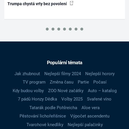
Trumpa chystá vrty bez povolení
Populární témata
Jak zhubnout
Nejlepší filmy 2024
Nejlepší horory
TV program
Změna času
Partie
Počasí
Kdy budou volby
ZOO Nové začátky
Auto – katalog
7 pádů Honzy Dědka
Volby 2025
Svařené víno
Tatarák podle Pohlreicha
Aloe vera
Pěstování lichořeřišnice
Výpočet ascendentu
Tvarohové knedlíky
Nejlepší palačinky