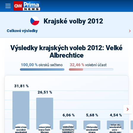
Krajské volby 2012
Celkové výsledky
Výsledky krajských voleb 2012: Velké
Albrechtice
100,00
%
32,46
%
okrsků sečteno
volební účast
31,81 %
26,51 %
6,06 %
5,68 %
4,54 %
Křesťanská a
Komunistická
Občanská
K
Česká strana
SDRUŽENÍ
demokratická
sociálně
strana Čech a
NEZÁVISLÝCH
demokratická
unie -
demokratická
Moravy
KANDIDÁTŮ
strana
Československá
Če