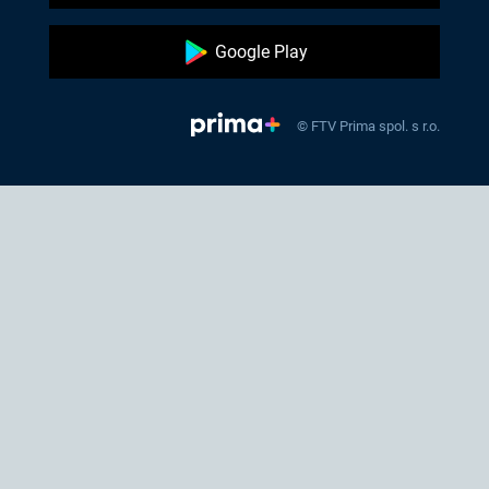
Google Play
© FTV Prima spol. s r.o.