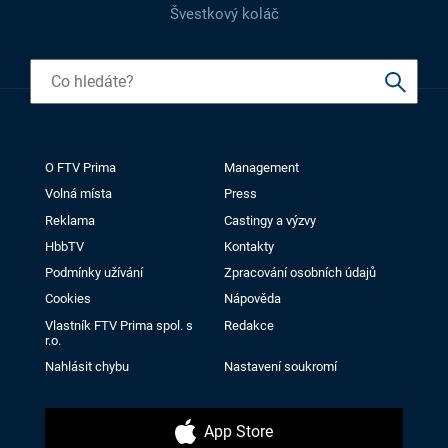
Švestkový koláč
O FTV Prima
Management
Volná místa
Press
Reklama
Castingy a výzvy
HbbTV
Kontakty
Podmínky užívání
Zpracování osobních údajů
Cookies
Nápověda
Vlastník FTV Prima spol. s
Redakce
r.o.
Nahlásit chybu
Nastavení soukromí
App Store