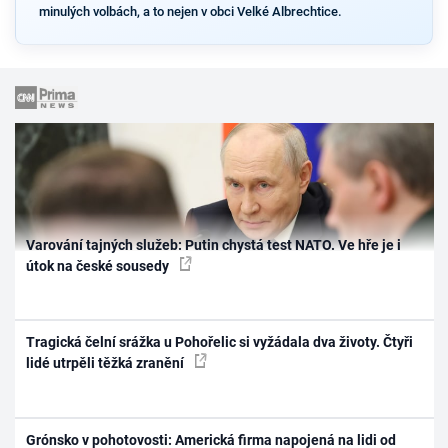
minulých volbách, a to nejen v obci Velké Albrechtice.
Varování tajných služeb: Putin chystá test NATO. Ve hře je i
útok na české sousedy
Tragická čelní srážka u Pohořelic si vyžádala dva životy. Čtyři
lidé utrpěli těžká zranění
Grónsko v pohotovosti: Americká firma napojená na lidi od