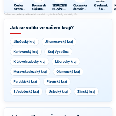
strana lidová
Česká
Komunisti
SDRUŽENÍ
Občanská
Křesťansk
K
strana
cká strana
NEZÁVISL
demokrati
á a
c
sociálně
Čech a
ÝCH
cká strana
demokrati
Č
demokrati
Moravy
KANDIDÁT
cká unie -
cká
Ů
Českoslov
enská
Jak se volilo ve vašem kraji?
strana
lidová
Jihočeský kraj
Jihomoravský kraj
Karlovarský kraj
Kraj Vysočina
Královéhradecký kraj
Liberecký kraj
Moravskoslezský kraj
Olomoucký kraj
Pardubický kraj
Plzeňský kraj
Středočeský kraj
Ústecký kraj
Zlínský kraj