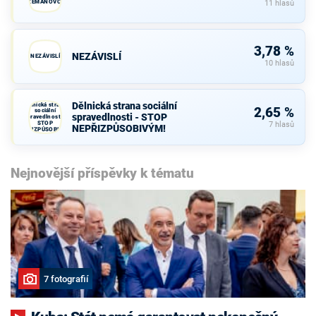
ZEMANOVCI
11 hlasů
3,78 %
NEZÁVISLÍ
NEZÁVISLÍ
10 hlasů
Dělnická strana sociální
Dělnická strana
2,65 %
sociální
spravedlnosti - STOP
spravedlnosti -
STOP
7 hlasů
NEPŘIZPŮSOBIVÝM!
NEPŘIZPŮSOBIVÝM!
Nejnovější příspěvky k tématu
7 fotografií