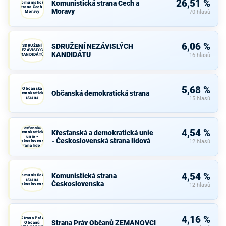
26,51 %
Komunistická strana Čech a
Komunistická
strana Čech a
Moravy
Moravy
70 hlasů
6,06 %
SDRUŽENÍ NEZÁVISLÝCH
SDRUŽENÍ
NEZÁVISLÝCH
KANDIDÁTŮ
KANDIDÁTŮ
16 hlasů
5,68 %
Občanská
Občanská demokratická strana
demokratická
strana
15 hlasů
Křesťanská a
4,54 %
Křesťanská a demokratická unie
demokratická
unie -
- Československá strana lidová
Československá
12 hlasů
strana lidová
4,54 %
Komunistická strana
Komunistická
strana
Československa
Československa
12 hlasů
4,16 %
Strana Práv
Strana Práv Občanů ZEMANOVCI
Občanů