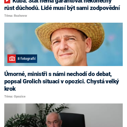
Kuba: Stát nemá garantovat nekonečný
růst důchodů. Lidé musí být sami zodpovědní
Téma: Rozhovor
8 fotografií
Úmorné, ministři s námi nechodí do debat,
popsal Grolich situaci v opozici. Chystá velký
krok
Téma: Opozice