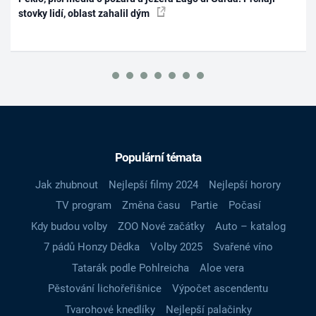
stovky lidí, oblast zahalil dým
Populární témata
Jak zhubnout
Nejlepší filmy 2024
Nejlepší horory
TV program
Změna času
Partie
Počasí
Kdy budou volby
ZOO Nové začátky
Auto – katalog
7 pádů Honzy Dědka
Volby 2025
Svařené víno
Tatarák podle Pohlreicha
Aloe vera
Pěstování lichořeřišnice
Výpočet ascendentu
Tvarohové knedlíky
Nejlepší palačinky