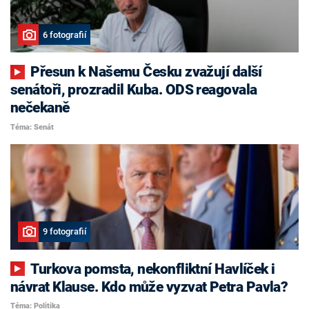
6 fotografií
Přesun k Našemu Česku zvažují další
senátoři, prozradil Kuba. ODS reagovala
nečekaně
Téma: Senát
9 fotografií
Turkova pomsta, nekonfliktní Havlíček i
návrat Klause. Kdo může vyzvat Petra Pavla?
Téma: Politika