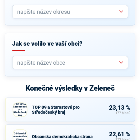
Jak se volilo ve vaší obci?
Konečné výsledky v Zeleneč
TOP 09 a
23,13 %
TOP 09 a Starostové pro
Starostové
pro
Středočeský kraj
Středočeský
177 hlasů
kraj
22,61 %
Občanská
Občanská demokratická strana
demokratická
strana
173 hlasů