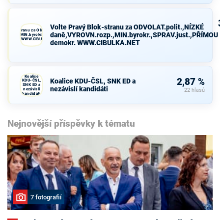
Volte Pravý Blok-stranu za ODVOLAT.polit.,NÍZKÉ
avý Blok-stranu za ODVOLAT.polit.,NÍZKÉ
daně,VYROVN.rozp.,MIN.byrokr.,SPRAV.just.,PŘÍMOU
VN.rozp.,MIN.byrokr.,SPRAV.just.,PŘÍMOU
demokr. WWW.CIBULKA.NET
demokr. WWW.CIBULKA.NET
Koalice
2,87 %
Koalice KDU-ČSL, SNK ED a
KDU-ČSL,
SNK ED a
nezávislí kandidáti
nezávislí
22 hlasů
kandidáti
Nejnovější příspěvky k tématu
7 fotografií