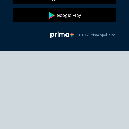
Google Play
© FTV Prima spol. s r.o.