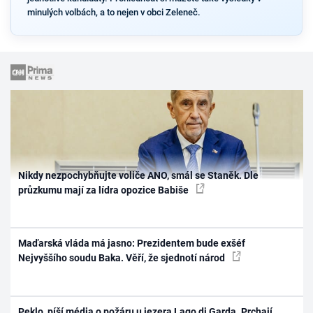
minulých volbách, a to nejen v obci Zeleneč.
Nikdy nezpochybňujte voliče ANO, smál se Staněk. Dle
průzkumu mají za lídra opozice Babiše
Maďarská vláda má jasno: Prezidentem bude exšéf
Nejvyššího soudu Baka. Věří, že sjednotí národ
Peklo, píší média o požáru u jezera Lago di Garda. Prchají