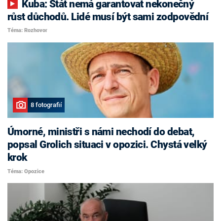
Kuba: Stát nemá garantovat nekonečný
růst důchodů. Lidé musí být sami zodpovědní
Téma: Rozhovor
8 fotografií
Úmorné, ministři s námi nechodí do debat,
popsal Grolich situaci v opozici. Chystá velký
krok
Téma: Opozice