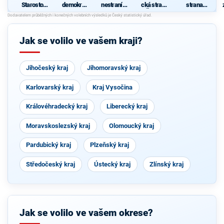
Starostové
demokrati
nestraníků
cká strana
strana
pro
cká strana
"
Čech a
sociálně
Středočes
Moravy
demokrati
ký kraj
cká
Jak se volilo ve vašem kraji?
Jihočeský kraj
Jihomoravský kraj
Karlovarský kraj
Kraj Vysočina
Královéhradecký kraj
Liberecký kraj
Moravskoslezský kraj
Olomoucký kraj
Pardubický kraj
Plzeňský kraj
Středočeský kraj
Ústecký kraj
Zlínský kraj
Jak se volilo ve vašem okrese?