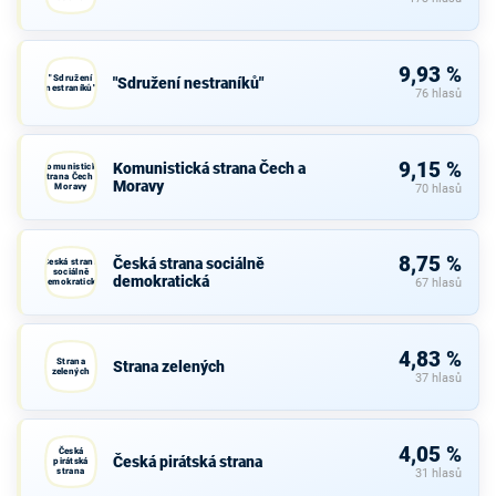
9,93 %
"Sdružení
"Sdružení nestraníků"
nestraníků"
76 hlasů
9,15 %
Komunistická strana Čech a
Komunistická
strana Čech a
Moravy
Moravy
70 hlasů
8,75 %
Česká strana sociálně
Česká strana
sociálně
demokratická
demokratická
67 hlasů
4,83 %
Strana
Strana zelených
zelených
37 hlasů
4,05 %
Česká
Česká pirátská strana
pirátská
strana
31 hlasů