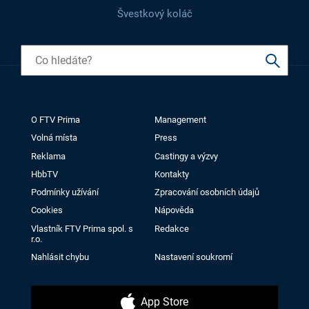
Švestkový koláč
O FTV Prima
Management
Volná místa
Press
Reklama
Castingy a výzvy
HbbTV
Kontakty
Podmínky užívání
Zpracování osobních údajů
Cookies
Nápověda
Vlastník FTV Prima spol. s
Redakce
r.o.
Nahlásit chybu
Nastavení soukromí
App Store