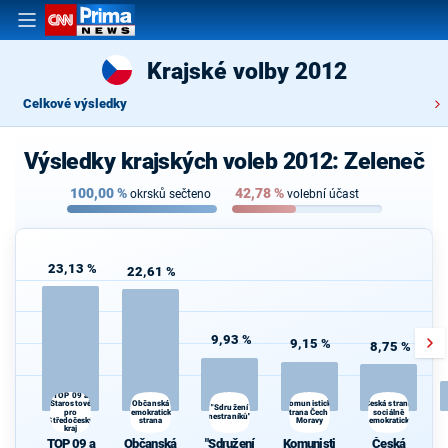
Krajské volby 2012
Celkové výsledky
Výsledky krajských voleb 2012: Zeleneč
100,00
%
42,78
%
okrsků sečteno
volební účast
23,13 %
22,61 %
9,93 %
9,15 %
8,75 %
TOP 09 a
Občanská
Komunistická
Starostové
Česká strana
"Sdružení
pro
demokratická
strana Čech a
sociálně
nestraníků"
Středočeský
strana
Moravy
demokratická
kraj
TOP 09 a
Občanská
"Sdružení
Komunisti
Česká