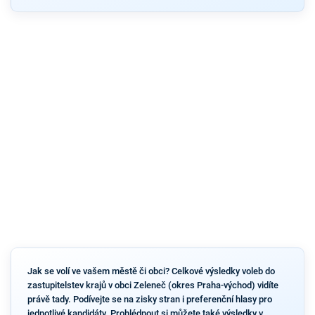
Jak se volí ve vašem městě či obci? Celkové výsledky voleb do
zastupitelstev krajů v obci Zeleneč (okres Praha-východ) vidíte
právě tady. Podívejte se na zisky stran i preferenční hlasy pro
jednotlivé kandidáty. Prohlédnout si můžete také výsledky v