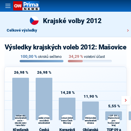
Krajské volby 2012
Celkové výsledky
Výsledky krajských voleb 2012: Mašovice
100,00
%
34,29
%
okrsků sečteno
volební účast
26,98 %
26,98 %
14,28 %
11,90 %
5,55 %
Křesťanská a
TOP 09 a
Česká strana
Občanská
demokratická
Komunistická
Starostové
unie -
sociálně
strana Čech a
demokratická
pro
Československá
demokratická
Moravy
strana
Jihomoravský
strana lidová
kraj
Křesťansk
Česká
Komunisti
Občanská
TOP 09 a