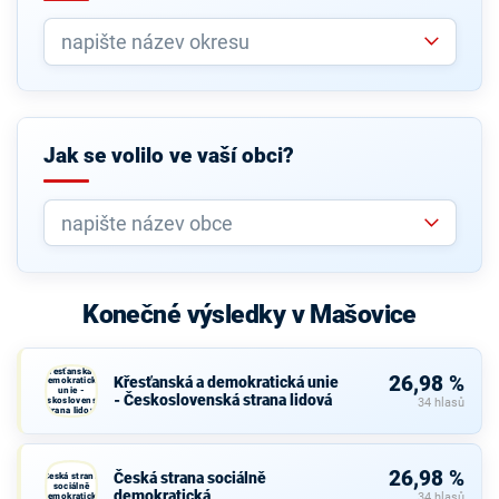
Jak se volilo ve vaší obci?
Konečné výsledky v Mašovice
Křesťanská a
26,98 %
Křesťanská a demokratická unie
demokratická
unie -
- Československá strana lidová
Československá
34 hlasů
strana lidová
26,98 %
Česká strana sociálně
Česká strana
sociálně
demokratická
demokratická
34 hlasů