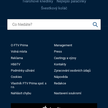
Tvarohové knedlíky
Nejlepší palačinky
Švestkový koláč
O FTV Prima
Management
Volná místa
Press
Reklama
Castingy a výzvy
HbbTV
Kontakty
Podmínky užívání
Zpracování osobních údajů
Cookies
Nápověda
Vlastník FTV Prima spol. s
Redakce
r.o.
Nahlásit chybu
Nastavení soukromí