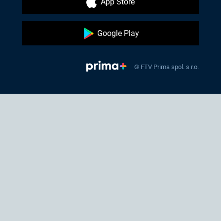
App Store
Google Play
© FTV Prima spol. s r.o.