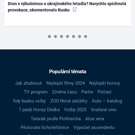
Dron s výbušninou u ukrajinského letadla? Narychlo spíchnutá
provokace, okomentovalo Rusko
Populární témata
Jak zhubnout
Nejlepší filmy 2024
Nejlepší horory
TV program
Změna času
Partie
Počasí
Kdy budou volby
ZOO Nové začátky
Auto – katalog
7 pádů Honzy Dědka
Volby 2025
Svařené víno
Tatarák podle Pohlreicha
Aloe vera
Pěstování lichořeřišnice
Výpočet ascendentu