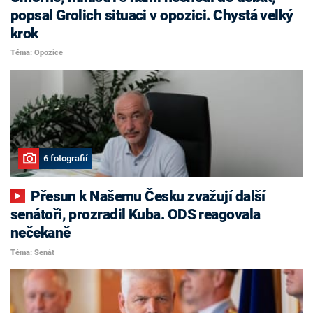
popsal Grolich situaci v opozici. Chystá velký
krok
Téma: Opozice
6 fotografií
Přesun k Našemu Česku zvažují další
senátoři, prozradil Kuba. ODS reagovala
nečekaně
Téma: Senát