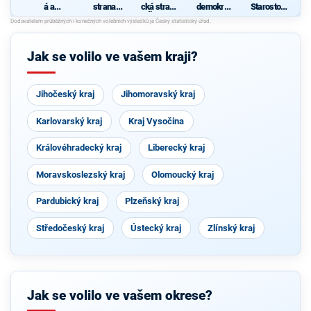
á a
strana
cká strana
demokrati
Starostové
demokrati
sociálně
Čech a
cká strana
pro
cká unie -
demokrati
Moravy
Jihomorav
Českoslov
cká
ský kraj
enská
Jak se volilo ve vašem kraji?
strana
lidová
Jihočeský kraj
Jihomoravský kraj
Karlovarský kraj
Kraj Vysočina
Královéhradecký kraj
Liberecký kraj
Moravskoslezský kraj
Olomoucký kraj
Pardubický kraj
Plzeňský kraj
Středočeský kraj
Ústecký kraj
Zlínský kraj
Jak se volilo ve vašem okrese?