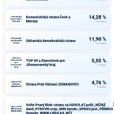
14,28 %
Komunistická strana Čech a
Komunistická
strana Čech a
Moravy
Moravy
18 hlasů
11,90 %
Občanská
Občanská demokratická strana
demokratická
strana
15 hlasů
TOP 09 a
5,55 %
TOP 09 a Starostové pro
Starostové
pro
Jihomoravský kraj
Jihomoravský
7 hlasů
kraj
4,76 %
Strana Práv
Strana Práv Občanů ZEMANOVCI
Občanů
ZEMANOVCI
6 hlasů
Volte Pravý Blok-stranu za ODVOLAT.polit.,NÍZKÉ
avý Blok-stranu za ODVOLAT.polit.,NÍZKÉ
daně,VYROVN.rozp.,MIN.byrokr.,SPRAV.just.,PŘÍMOU
VN.rozp.,MIN.byrokr.,SPRAV.just.,PŘÍMOU
demokr. WWW.CIBULKA.NET
demokr. WWW.CIBULKA.NET