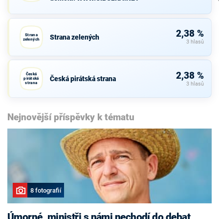
2,38 %
Strana
Strana zelených
zelených
3 hlasů
2,38 %
Česká
Česká pirátská strana
pirátská
strana
3 hlasů
Nejnovější příspěvky k tématu
8 fotografií
Úmorné, ministři s námi nechodí do debat,