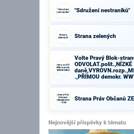
"Sdružení nestraníků"
"Sdružení
nestraníků"
Strana zelených
Strana
zelených
Volte Pravý Blok-stran
ODVOLAT.polit.,NÍZKÉ
Volte Pravý Blok-stranu za ODVOLAT.polit.,NÍZKÉ
daně,VYROVN.rozp.,MIN.byrokr.,SPRAV.just.,PŘÍMOU
daně,VYROVN.rozp.,MI
demokr. WWW.CIBULKA.NET
.,PŘÍMOU demokr. W
Strana Práv
Strana Práv Občanů Z
Občanů
ZEMANOVCI
- Češi
Nejnovější příspěvky k tématu