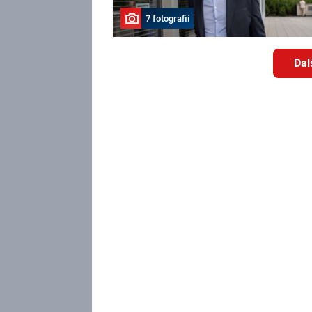
7 fotografií
Dal