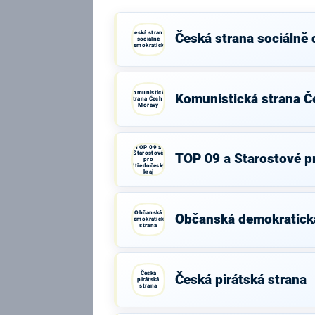
Česká strana
Česká strana sociálně
sociálně
demokratická
Komunistická
Komunistická strana Č
strana Čech a
Moravy
TOP 09 a
Starostové
TOP 09 a Starostové p
pro
Středočeský
kraj
Občanská
Občanská demokratick
demokratická
strana
Česká
Česká pirátská strana
pirátská
strana