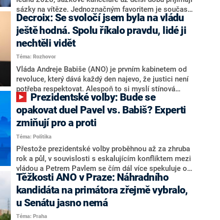
nepřítel, ale soupeř.
sázky na vítěze. Jednoznačným favoritem je současná
Decroix: Se svoločí jsem byla na vládu
hlava státu Petr Pavel. Daleko za ním pak bookmakeři
zmiňují dva výrazné politiky ANO, tedy premiéra
ještě hodná. Spolu říkalo pravdu, lidé ji
Andreje Babiše a ministra průmyslu Karla Havlíčka.
nechtěli vidět
Oblíbeným tipem samotných sázkařů je poslanec za
Téma: Rozhovor
Motoristy Filip Turek. Politolog Jan Kubáček nicméně
o případné kandidatuře kohokoliv ze zmíněné trojice
Vláda Andreje Babiše (ANO) je prvním kabinetem od
značně pochybuje. Podle něj současná koalice dosud
revoluce, který dává každý den najevo, že justici není
nemá osobu, která by Pavlovi mohla konkurovat.
potřeba respektovat. Alespoň to si myslí stínová
Prezidentské volby: Bude se
ministryně spravedlnosti ODS Eva Decroix. V
rozhovoru pro CNN Prima NEWS si nebrala servítky
opakovat duel Pavel vs. Babiš? Experti
ohledně politického výkonu svého nástupce Jeronýma
zmiňují pro a proti
Tejce (za ANO) či vládní zmocněnkyně pro lidská
Téma: Politika
práva Taťány Malé (ANO). Označením „svoloč“ na
adresu vlády prý byla ještě hodná. Decroix se také
Přestože prezidentské volby proběhnou až za zhruba
vrátila k volební porážce koalice Spolu či promluvila o
rok a půl, v souvislosti s eskalujícím konfliktem mezi
hnutí Naše Česko Martina Kuby.
vládou a Petrem Pavlem se čím dál více spekuluje o
Těžkosti ANO v Praze: Náhradního
tom, koho by do bitvy o Hrad mohla vyslat současná
koalice. Někteří političtí komentátoři znovu vytahují
kandidáta na primátora zřejmě vybralo,
jméno premiéra Andreje Babiše (ANO). Jak moc je
u Senátu jasno nemá
pravděpodobné, že se v prezidentských volbách 2028
Téma: Praha
bude znovu opakovat souboj z roku 2023?