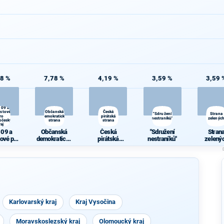
38 %
7,78 %
4,19 %
3,59 %
3,59 
 09 a
ostové
Občanská
Česká
"Sdružení
Strana
ro
demokratická
pirátská
d
nestraníků"
zelenýc
očeský
strana
strana
raj
 09 a
Občanská
Česká
"Sdružení
Stran
tové pro
demokratická
pirátská
nestraníků"
zelený
očeský
strana
strana
raj
Karlovarský kraj
Kraj Vysočina
Moravskoslezský kraj
Olomoucký kraj