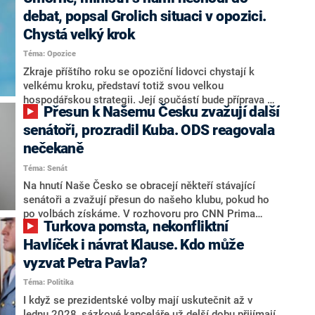
debat, popsal Grolich situaci v opozici.
Chystá velký krok
Téma: Opozice
Zkraje příštího roku se opoziční lidovci chystají k
velkému kroku, představí totiž svou velkou
hospodářskou strategii. Její součástí bude příprava na
Přesun k Našemu Česku zvažují další
stárnutí populace, řekl ve středu na setkání s novináři
nový předseda lidovců Jan Grolich. Ten zároveň v
senátoři, prozradil Kuba. ODS reagovala
senátních volbách kandiduje ve Vyškově. Popsal i
nečekaně
aktivitu opozice, o níž vládní strany nebo političtí
Téma: Senát
komentátoři mluví jako o slabé a v defenzivě. „Je to
úmorná práce upozorňovat na chyby vlády. Ministři s
Na hnutí Naše Česko se obracejí někteří stávající
námi navíc nechodí do debat. Chceme ale ukazovat
senátoři a zvažují přesun do našeho klubu, pokud ho
svoje témata,“ odpověděl Grolich na dotaz CNN Prima
po volbách získáme. V rozhovoru pro CNN Prima
Turkova pomsta, nekonfliktní
NEWS.
NEWS to řekl zakladatel hnutí a jihočeský hejtman
Martin Kuba. Konkrétní nebyl, ale získat by takto mohl
Havlíček i návrat Klause. Kdo může
například senátora Zdeňka Hrabu, který je dnes
vyzvat Petra Pavla?
součástí klubu ODS a TOP 09. Hraba to na dotaz
Téma: Politika
redakce nevyloučil. Předseda klubu senátorů ODS
Zdeněk Nytra redakci řekl, že počítá s odchodem
I když se prezidentské volby mají uskutečnit až v
některých senátorů z klubu a že Naše Česko není
lednu 2028, sázkové kanceláře už delší dobu přijímají