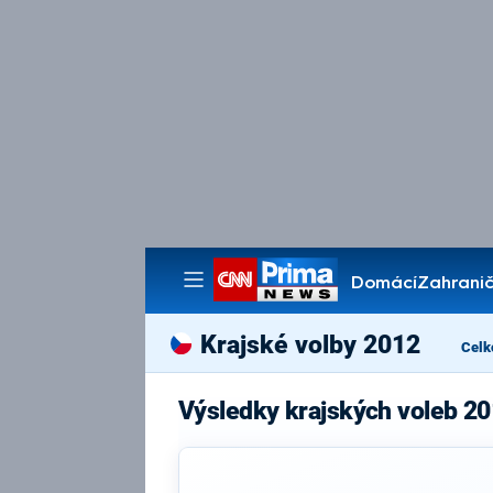
Domácí
Zahranič
Pořady
Krajské volby 2012
Celk
Výsledky krajských voleb 20