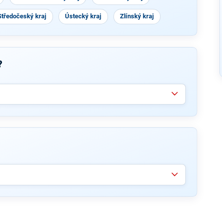
Středočeský kraj
Ústecký kraj
Zlínský kraj
?