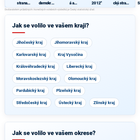
strana
demokrati
á a
2012"
cká strana
S
sociálně
cká strana
demokrati
Čech a
demokrati
cká unie -
Moravy
J
cká
Českoslov
enská
Jak se volilo ve vašem kraji?
strana
lidová
Jihočeský kraj
Jihomoravský kraj
Karlovarský kraj
Kraj Vysočina
Královéhradecký kraj
Liberecký kraj
Moravskoslezský kraj
Olomoucký kraj
Pardubický kraj
Plzeňský kraj
Středočeský kraj
Ústecký kraj
Zlínský kraj
Jak se volilo ve vašem okrese?