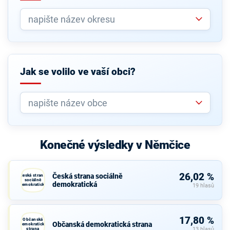
Jak se volilo ve vaší obci?
Konečné výsledky v Němčice
26,02 %
Česká strana sociálně
Česká strana
sociálně
demokratická
demokratická
19 hlasů
17,80 %
Občanská
Občanská demokratická strana
demokratická
strana
13 hlasů