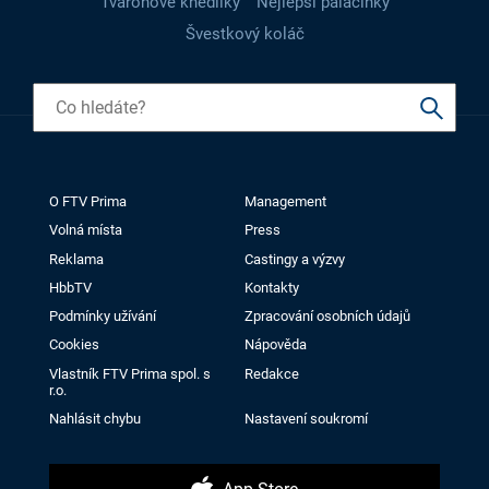
Tvarohové knedlíky
Nejlepší palačinky
Švestkový koláč
O FTV Prima
Management
Volná místa
Press
Reklama
Castingy a výzvy
HbbTV
Kontakty
Podmínky užívání
Zpracování osobních údajů
Cookies
Nápověda
Vlastník FTV Prima spol. s
Redakce
r.o.
Nahlásit chybu
Nastavení soukromí