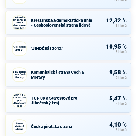
Křesťanská a
12,32 %
Křesťanská a demokratická unie
demokratická
unie -
- Československá strana lidová
Československá
9 hlasů
strana lidová
10,95 %
"JIHOČEŠI
"JIHOČEŠI 2012"
2012"
8 hlasů
9,58 %
Komunistická strana Čech a
Komunistická
strana Čech a
Moravy
Moravy
7 hlasů
TOP 09 a
5,47 %
TOP 09 a Starostové pro
Starostové
pro
Jihočeský kraj
Jihočeský
4 hlasů
kraj
4,10 %
Česká
Česká pirátská strana
pirátská
strana
3 hlasů