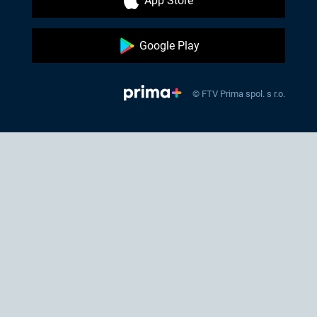
App Store
Google Play
© FTV Prima spol. s r.o.