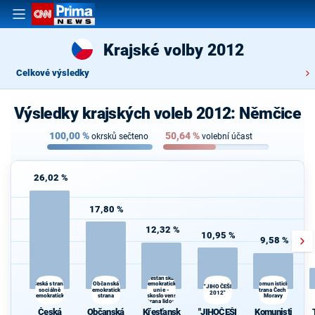
Krajské volby 2012
Celkové výsledky
Výsledky krajských voleb 2012: Němčice
100,00
%
50,64
%
okrsků sečteno
volební účast
26,02 %
17,80 %
12,32 %
10,95 %
9,58 %
Křesťanská a
Občanská
Česká strana
demokratická
Komunistická
"JIHOČEŠI
sociálně
demokratická
unie -
strana Čech a
2012"
demokratická
strana
Československá
Moravy
strana lidová
Česká
Občanská
Křesťansk
"JIHOČEŠI
Komunisti