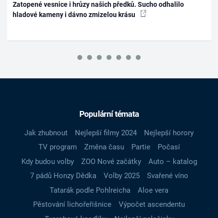
Zatopené vesnice i hrůzy našich předků. Sucho odhalilo
hladové kameny i dávno zmizelou krásu
Populární témata
Jak zhubnout
Nejlepší filmy 2024
Nejlepší horory
TV program
Změna času
Partie
Počasí
Kdy budou volby
ZOO Nové začátky
Auto – katalog
7 pádů Honzy Dědka
Volby 2025
Svařené víno
Tatarák podle Pohlreicha
Aloe vera
Pěstování lichořeřišnice
Výpočet ascendentu