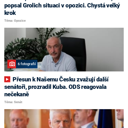
popsal Grolich situaci v opozici. Chystá velký
krok
Téma: Opozice
6 fotografií
Přesun k Našemu Česku zvažují další
senátoři, prozradil Kuba. ODS reagovala
nečekaně
Téma: Senát