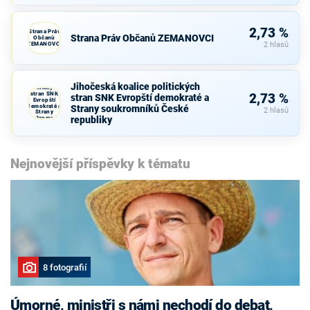
2,73 %
Strana Práv
Strana Práv Občanů ZEMANOVCI
Občanů
ZEMANOVCI
2 hlasů
Jihočeská
koalice
Jihočeská koalice politických
politických
stran SNK
2,73 %
stran SNK Evropští demokraté a
Evropští
demokraté a
Strany soukromníků České
2 hlasů
Strany
republiky
soukromníků
České
republiky
Nejnovější příspěvky k tématu
8 fotografií
Úmorné, ministři s námi nechodí do debat,