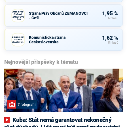
Strana Práv
1,95 %
Strana Práv Občanů ZEMANOVCI
Občanů
ZEMANOVCI
- Češi
6 hlasů
- Češi
1,62 %
Komunistická strana
Komunistická
strana
Československa
Československa
5 hlasů
Nejnovější příspěvky k tématu
7 fotografií
Kuba: Stát nemá garantovat nekonečný