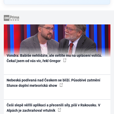
Vondra: Babiše nehlídáte, ale svítíte mu na uplácení voličů.
Čekal jsem od vás víc, řekl Gregor
Nebeská podívaná nad Českem se blíží. Působivé zatmění
Slunce doplní meteorická show
Češi slepě věřili aplikaci a přecenili síly, píší v Rakousku. V
Alpách je zachraňoval vrtulník