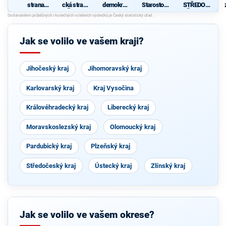
strana
cká strana
demokrati
Starostové
STŘEDOČ
sociálně
Čech a
cká strana
pro
EŠI 2012"
demokrati
Moravy
Středočes
cká
ký kraj
Jak se volilo ve vašem kraji?
Jihočeský kraj
Jihomoravský kraj
Karlovarský kraj
Kraj Vysočina
Královéhradecký kraj
Liberecký kraj
Moravskoslezský kraj
Olomoucký kraj
Pardubický kraj
Plzeňský kraj
Středočeský kraj
Ústecký kraj
Zlínský kraj
Jak se volilo ve vašem okrese?