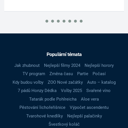
Populární témata
Jak zhubnout
Nejlepší filmy 2024
Nejlepší horory
TV program
Změna času
Partie
Počasí
Kdy budou volby
ZOO Nové začátky
Auto – katalog
7 pádů Honzy Dědka
Volby 2025
Svařené víno
Tatarák podle Pohlreicha
Aloe vera
Pěstování lichořeřišnice
Výpočet ascendentu
Tvarohové knedlíky
Nejlepší palačinky
Švestkový koláč