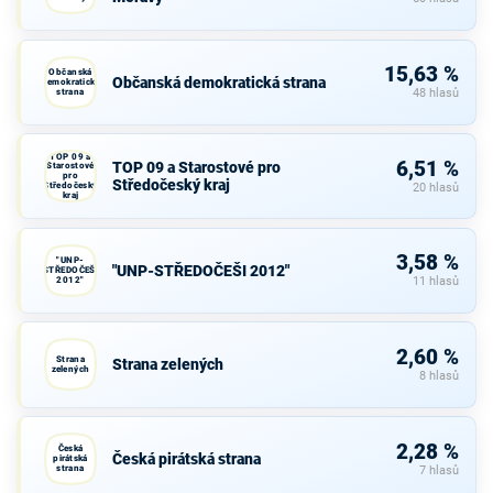
15,63 %
Občanská
Občanská demokratická strana
demokratická
strana
48 hlasů
TOP 09 a
6,51 %
TOP 09 a Starostové pro
Starostové
pro
Středočeský kraj
Středočeský
20 hlasů
kraj
3,58 %
"UNP-
"UNP-STŘEDOČEŠI 2012"
STŘEDOČEŠI
2012"
11 hlasů
2,60 %
Strana
Strana zelených
zelených
8 hlasů
2,28 %
Česká
Česká pirátská strana
pirátská
strana
7 hlasů