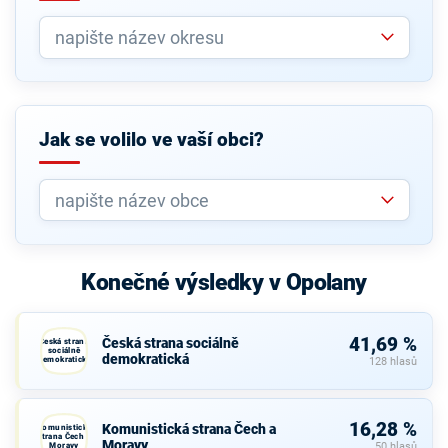
Jak se volilo ve vaší obci?
Konečné výsledky v Opolany
41,69 %
Česká strana sociálně
Česká strana
sociálně
demokratická
demokratická
128 hlasů
16,28 %
Komunistická strana Čech a
Komunistická
strana Čech a
Moravy
Moravy
50 hlasů