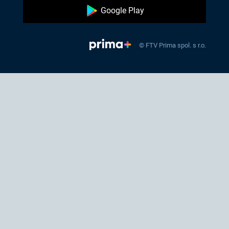
Google Play
© FTV Prima spol. s r.o.