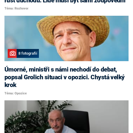
růst důchodů. Lidé musí být sami zodpovědní
Téma: Rozhovor
8 fotografií
Úmorné, ministři s námi nechodí do debat,
popsal Grolich situaci v opozici. Chystá velký
krok
Téma: Opozice