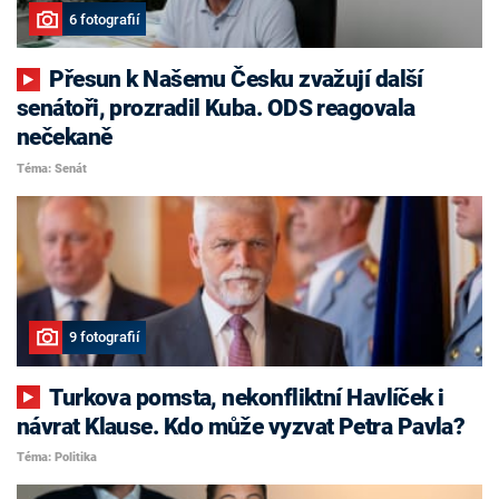
6 fotografií
Přesun k Našemu Česku zvažují další
senátoři, prozradil Kuba. ODS reagovala
nečekaně
Téma: Senát
9 fotografií
Turkova pomsta, nekonfliktní Havlíček i
návrat Klause. Kdo může vyzvat Petra Pavla?
Téma: Politika