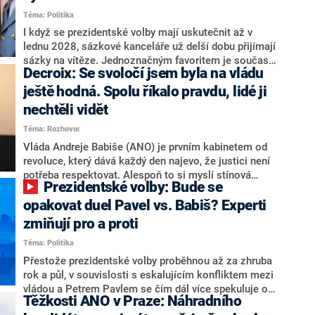
součástí klubu ODS a TOP 09. Hraba to na dotaz
Téma: Politika
redakce nevyloučil. Předseda klubu senátorů ODS
Zdeněk Nytra redakci řekl, že počítá s odchodem
I když se prezidentské volby mají uskutečnit až v
některých senátorů z klubu a že Naše Česko není
lednu 2028, sázkové kanceláře už delší dobu přijímají
nepřítel, ale soupeř.
sázky na vítěze. Jednoznačným favoritem je současná
Decroix: Se svoločí jsem byla na vládu
hlava státu Petr Pavel. Daleko za ním pak bookmakeři
zmiňují dva výrazné politiky ANO, tedy premiéra
ještě hodná. Spolu říkalo pravdu, lidé ji
Andreje Babiše a ministra průmyslu Karla Havlíčka.
nechtěli vidět
Oblíbeným tipem samotných sázkařů je poslanec za
Téma: Rozhovor
Motoristy Filip Turek. Politolog Jan Kubáček nicméně
o případné kandidatuře kohokoliv ze zmíněné trojice
Vláda Andreje Babiše (ANO) je prvním kabinetem od
značně pochybuje. Podle něj současná koalice dosud
revoluce, který dává každý den najevo, že justici není
nemá osobu, která by Pavlovi mohla konkurovat.
potřeba respektovat. Alespoň to si myslí stínová
Prezidentské volby: Bude se
ministryně spravedlnosti ODS Eva Decroix. V
rozhovoru pro CNN Prima NEWS si nebrala servítky
opakovat duel Pavel vs. Babiš? Experti
ohledně politického výkonu svého nástupce Jeronýma
zmiňují pro a proti
Tejce (za ANO) či vládní zmocněnkyně pro lidská
Téma: Politika
práva Taťány Malé (ANO). Označením „svoloč“ na
adresu vlády prý byla ještě hodná. Decroix se také
Přestože prezidentské volby proběhnou až za zhruba
vrátila k volební porážce koalice Spolu či promluvila o
rok a půl, v souvislosti s eskalujícím konfliktem mezi
hnutí Naše Česko Martina Kuby.
vládou a Petrem Pavlem se čím dál více spekuluje o
Těžkosti ANO v Praze: Náhradního
tom, koho by do bitvy o Hrad mohla vyslat současná