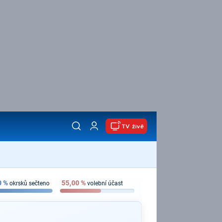
TV živě
0
%
55,00
%
okrsků sečteno
volební účast