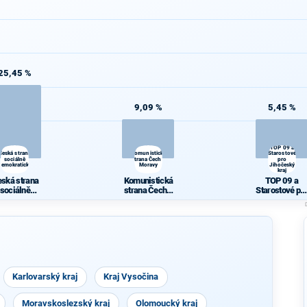
25,45 %
9,09 %
5,45 %
TOP 09 a
Česká strana
Komunistická
Starostové
sociálně
strana Čech a
pro
demokratická
Moravy
Jihočeský
kraj
ská strana
Komunistická
TOP 09 a
sociálně
strana Čech a
Starostové pr
mokratická
Moravy
Jihočeský
kraj
Karlovarský kraj
Kraj Vysočina
Moravskoslezský kraj
Olomoucký kraj