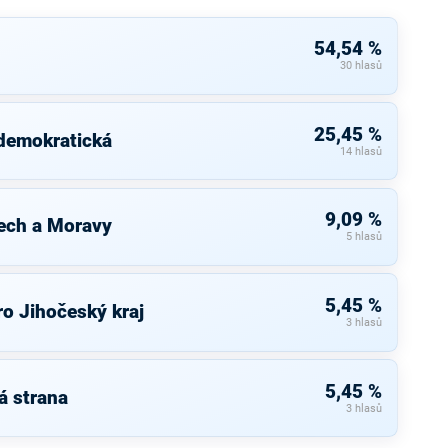
54,54 %
30 hlasů
25,45 %
 demokratická
14 hlasů
9,09 %
ech a Moravy
5 hlasů
5,45 %
o Jihočeský kraj
3 hlasů
5,45 %
á strana
3 hlasů