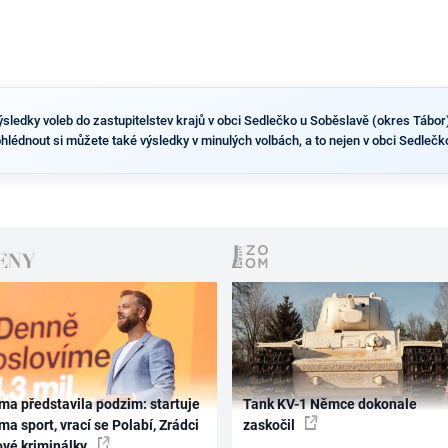
sledky voleb do zastupitelstev krajů v obci Sedlečko u Soběslavě (okres Tábor) v
ohlédnout si můžete také výsledky v minulých volbách, a to nejen v obci Sedlečk
ma představila podzim: startuje
Tank KV-1 Němce dokonale
ma sport, vrací se Polabí, Zrádci
zaskočil
ové kriminálky