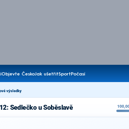
í
Objevte Česko
Jak ušetřit
Sport
Počasí
ové výsledky
12: Sedlečko u Soběslavě
100,0