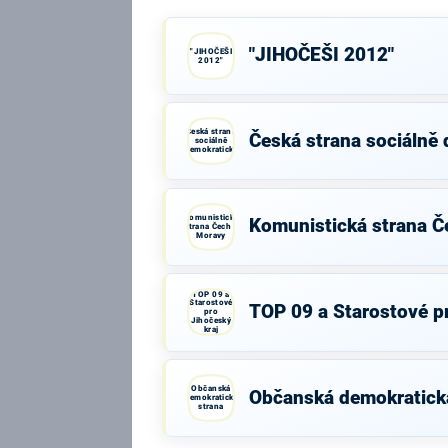
"JIHOČEŠI 2012"
"JIHOČEŠI
2012"
Česká strana
Česká strana sociálně
sociálně
demokratická
Komunistická
Komunistická strana Č
strana Čech a
Moravy
TOP 09 a
Starostové
TOP 09 a Starostové pr
pro
Jihočeský
kraj
Občanská
Občanská demokratick
demokratická
strana