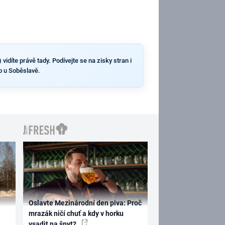
idíte právě tady. Podívejte se na zisky stran i
o u Soběslavě.
Oslavte Mezinárodní den piva: Proč
mrazák ničí chuť a kdy v horku
vsadit na šnyt?