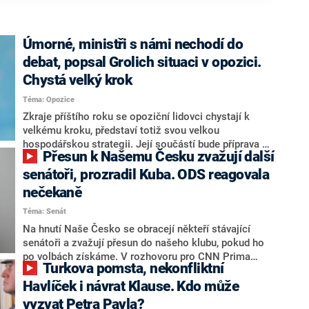
Úmorné, ministři s námi nechodí do
debat, popsal Grolich situaci v opozici.
Chystá velký krok
Téma: Opozice
Zkraje příštího roku se opoziční lidovci chystají k
velkému kroku, představí totiž svou velkou
hospodářskou strategii. Její součástí bude příprava na
Přesun k Našemu Česku zvažují další
stárnutí populace, řekl ve středu na setkání s novináři
nový předseda lidovců Jan Grolich. Ten zároveň v
senátoři, prozradil Kuba. ODS reagovala
senátních volbách kandiduje ve Vyškově. Popsal i
nečekaně
aktivitu opozice, o níž vládní strany nebo političtí
Téma: Senát
komentátoři mluví jako o slabé a v defenzivě. „Je to
úmorná práce upozorňovat na chyby vlády. Ministři s
Na hnutí Naše Česko se obracejí někteří stávající
námi navíc nechodí do debat. Chceme ale ukazovat
senátoři a zvažují přesun do našeho klubu, pokud ho
svoje témata,“ odpověděl Grolich na dotaz CNN Prima
po volbách získáme. V rozhovoru pro CNN Prima
Turkova pomsta, nekonfliktní
NEWS.
NEWS to řekl zakladatel hnutí a jihočeský hejtman
Martin Kuba. Konkrétní nebyl, ale získat by takto mohl
Havlíček i návrat Klause. Kdo může
například senátora Zdeňka Hrabu, který je dnes
vyzvat Petra Pavla?