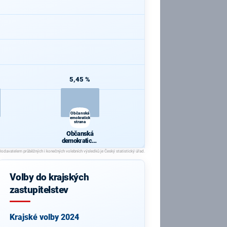
5,45 %
Občanská
demokratická
strana
Občanská
o
demokratická
strana
Volby do krajských
zastupitelstev
Krajské volby 2024