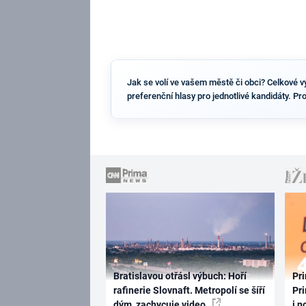
Jak se volí ve vašem městě či obci? Celkové vý
preferenční hlasy pro jednotlivé kandidáty. Pr
Bratislavou otřásl výbuch: Hoří
Pri
rafinerie Slovnaft. Metropolí se šíří
Pri
dým, zachycuje video
i n