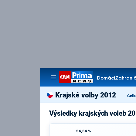
Domácí
Zahranič
Pořady
Krajské volby 2012
Celk
Výsledky krajských voleb 20
54,54 %