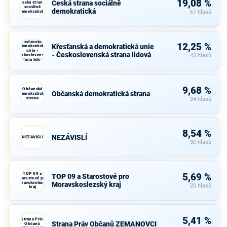
19,08 %
Česká strana sociálně
Česká strana
sociálně
demokratická
demokratická
67 hlasů
Křesťanská a
12,25 %
Křesťanská a demokratická unie
demokratická
unie -
- Československá strana lidová
Československá
43 hlasů
strana lidová
9,68 %
Občanská
Občanská demokratická strana
demokratická
strana
34 hlasů
8,54 %
NEZÁVISLÍ
NEZÁVISLÍ
30 hlasů
TOP 09 a
5,69 %
TOP 09 a Starostové pro
Starostové pro
Moravskoslezský
Moravskoslezský kraj
20 hlasů
kraj
5,41 %
Strana Práv
Strana Práv Občanů ZEMANOVCI
Občanů