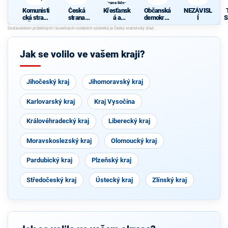
strana lidová
Komunisti
Česká
Křesťansk
Občanská
NEZÁVISL
cká strana
strana
á a
demokrati
Í
S
Čech a
sociálně
demokrati
cká strana
Moravy
demokrati
cká unie -
cká
Českoslov
enská
Jak se volilo ve vašem kraji?
strana
lidová
Jihočeský kraj
Jihomoravský kraj
Karlovarský kraj
Kraj Vysočina
Královéhradecký kraj
Liberecký kraj
Moravskoslezský kraj
Olomoucký kraj
Pardubický kraj
Plzeňský kraj
Středočeský kraj
Ústecký kraj
Zlínský kraj