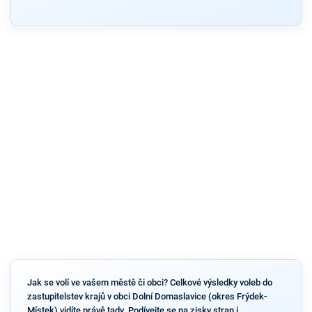
Jak se volí ve vašem městě či obci? Celkové výsledky voleb do
zastupitelstev krajů v obci Dolní Domaslavice (okres Frýdek-
Místek) vidíte právě tady. Podívejte se na zisky stran i