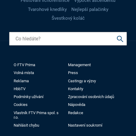
Pěstování lichořeřišnice
Výpočet ascendentu
Tvarohové knedlíky
Nejlepší palačinky
Švestkový koláč
O FTV Prima
Management
Volná místa
Press
Reklama
Castingy a výzvy
HbbTV
Kontakty
Podmínky užívání
Zpracování osobních údajů
Cookies
Nápověda
Vlastník FTV Prima spol. s
Redakce
r.o.
Nahlásit chybu
Nastavení soukromí