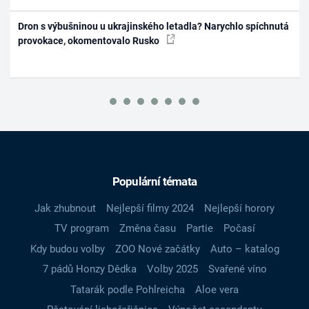
Dron s výbušninou u ukrajinského letadla? Narychlo spíchnutá
provokace, okomentovalo Rusko
Populární témata
Jak zhubnout
Nejlepší filmy 2024
Nejlepší horory
TV program
Změna času
Partie
Počasí
Kdy budou volby
ZOO Nové začátky
Auto – katalog
7 pádů Honzy Dědka
Volby 2025
Svařené víno
Tatarák podle Pohlreicha
Aloe vera