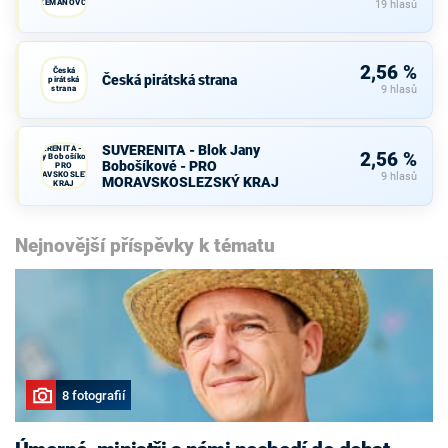
ZEMANOVCI
19 hlasů
2,56 %
Česká
Česká pirátská strana
pirátská
strana
9 hlasů
SUVERENITA - Blok Jany
SUVERENITA - Blok
2,56 %
Jany Bobošíkové -
Bobošíkové - PRO
PRO
MORAVSKOSLEZSKÝ
9 hlasů
MORAVSKOSLEZSKÝ KRAJ
KRAJ
Nejnovější příspěvky k tématu
8 fotografií