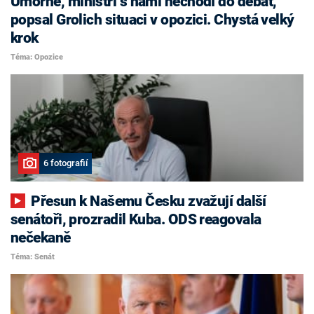
Úmorné, ministři s námi nechodí do debat,
popsal Grolich situaci v opozici. Chystá velký
krok
Téma: Opozice
6 fotografií
Přesun k Našemu Česku zvažují další
senátoři, prozradil Kuba. ODS reagovala
nečekaně
Téma: Senát