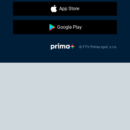
App Store
Google Play
© FTV Prima spol. s r.o.