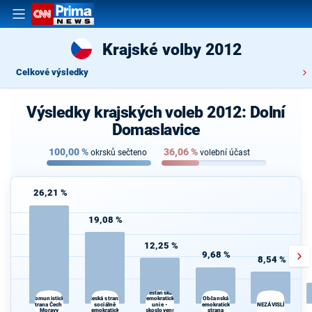
Krajské volby 2012
Celkové výsledky
Výsledky krajských voleb 2012: Dolní
Domaslavice
100,00
%
36,06
%
okrsků sečteno
volební účast
26,21 %
19,08 %
12,25 %
9,68 %
8,54 %
Křesťanská a
Česká strana
Občanská
Komunistická
demokratická
S
strana Čech a
sociálně
unie -
demokratická
NEZÁVISLÍ
Mo
Moravy
demokratická
Československá
strana