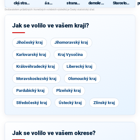
cká strana
á a
strana
demokrati
Starostové
p
Čech a
demokrati
sociálně
cká strana
pro
Moravy
cká unie -
demokrati
Vysočinu
Českoslov
cká
enská
Jak se volilo ve vašem kraji?
strana
lidová
Jihočeský kraj
Jihomoravský kraj
Karlovarský kraj
Kraj Vysočina
Královéhradecký kraj
Liberecký kraj
Moravskoslezský kraj
Olomoucký kraj
Pardubický kraj
Plzeňský kraj
Středočeský kraj
Ústecký kraj
Zlínský kraj
Jak se volilo ve vašem okrese?