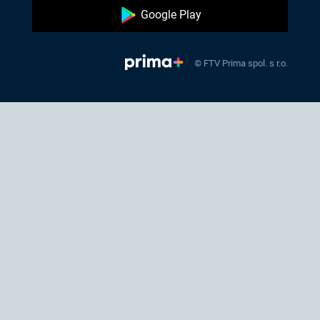
Google Play
© FTV Prima spol. s r.o.