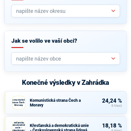
Jak se volilo ve vaší obci?
Konečné výsledky v Zahrádka
24,24 %
Komunistická strana Čech a
Komunistická
strana Čech a
Moravy
Moravy
8 hlasů
Křesťanská a
18,18 %
Křesťanská a demokratická unie
demokratická
unie -
- Československá strana lidová
Československá
6 hlasů