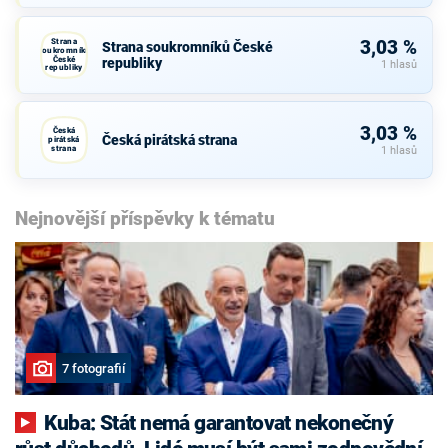
Strana
3,03 %
Strana soukromníků České
soukromníků
České
republiky
1 hlasů
republiky
3,03 %
Česká
Česká pirátská strana
pirátská
strana
1 hlasů
Nejnovější příspěvky k tématu
7 fotografií
Kuba: Stát nemá garantovat nekonečný