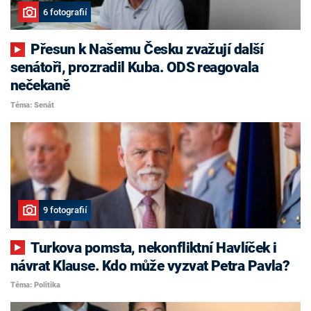
6 fotografií
Přesun k Našemu Česku zvažují další
senátoři, prozradil Kuba. ODS reagovala
nečekaně
Téma: Senát
9 fotografií
Turkova pomsta, nekonfliktní Havlíček i
návrat Klause. Kdo může vyzvat Petra Pavla?
Téma: Politika