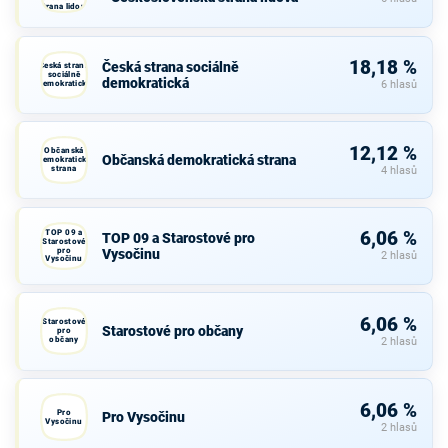
strana lidová
18,18 %
Česká strana sociálně
Česká strana
sociálně
demokratická
demokratická
6 hlasů
12,12 %
Občanská
Občanská demokratická strana
demokratická
strana
4 hlasů
TOP 09 a
6,06 %
TOP 09 a Starostové pro
Starostové
pro
Vysočinu
2 hlasů
Vysočinu
6,06 %
Starostové
Starostové pro občany
pro
občany
2 hlasů
6,06 %
Pro
Pro Vysočinu
Vysočinu
2 hlasů