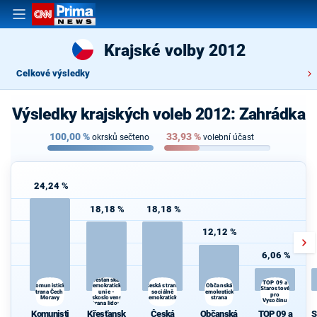
Krajské volby 2012
Celkové výsledky
Výsledky krajských voleb 2012: Zahrádka
100,00
%
33,93
%
okrsků sečteno
volební účast
24,24 %
18,18 %
18,18 %
12,12 %
6,06 %
Křesťanská a
TOP 09 a
demokratická
Občanská
Komunistická
Česká strana
Starostové
strana Čech a
unie -
sociálně
demokratická
pro
Moravy
Československá
demokratická
strana
Vysočinu
strana lidová
Komunisti
Křesťansk
Česká
Občanská
TOP 09 a
S