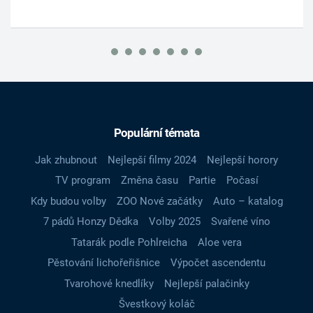
Populární témata
Jak zhubnout
Nejlepší filmy 2024
Nejlepší horory
TV program
Změna času
Partie
Počasí
Kdy budou volby
ZOO Nové začátky
Auto – katalog
7 pádů Honzy Dědka
Volby 2025
Svařené víno
Tatarák podle Pohlreicha
Aloe vera
Pěstování lichořeřišnice
Výpočet ascendentu
Tvarohové knedlíky
Nejlepší palačinky
Švestkový koláč