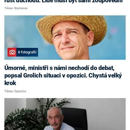
růst důchodů. Lidé musí být sami zodpovědní
Téma: Rozhovor
8 fotografií
Úmorné, ministři s námi nechodí do debat,
popsal Grolich situaci v opozici. Chystá velký
krok
Téma: Opozice