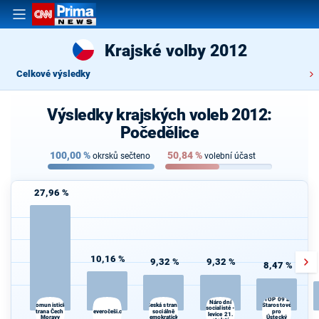
Krajské volby 2012
Celkové výsledky
Výsledky krajských voleb 2012:
Počedělice
100,00
%
50,84
%
okrsků sečteno
volební účast
27,96 %
10,16 %
9,32 %
9,32 %
8,47 %
TOP 09 a
Národní
K
Komunistická
Česká strana
Starostové
socialisté -
strana Čech a
Severočeši.cz
sociálně
pro
levice 21.
Moravy
demokratická
Ústecký
Če