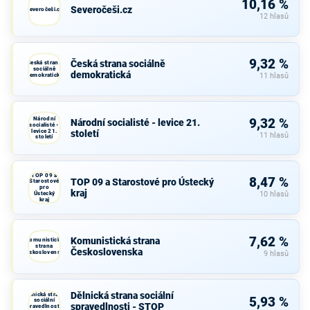
10,16 %
Severočeši.cz
Severočeši.cz
12 hlasů
9,32 %
Česká strana sociálně
Česká strana
sociálně
demokratická
demokratická
11 hlasů
Národní
9,32 %
Národní socialisté - levice 21.
socialisté -
levice 21.
století
11 hlasů
století
TOP 09 a
8,47 %
TOP 09 a Starostové pro Ústecký
Starostové
pro
kraj
Ústecký
10 hlasů
kraj
7,62 %
Komunistická strana
Komunistická
strana
Československa
Československa
9 hlasů
Dělnická strana sociální
Dělnická strana
5,93 %
sociální
spravedlnosti - STOP
spravedlnosti -