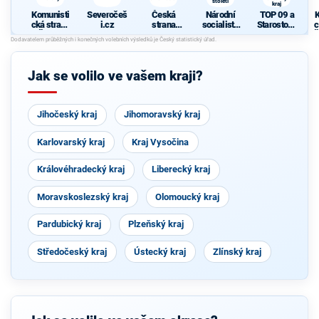
století
kraj
Komunisti
Severočeš
Česká
Národní
TOP 09 a
K
cká strana
i.cz
strana
socialisté
Starostové
c
Čech a
sociálně
- levice
pro
Č
Moravy
demokrati
21. století
Ústecký
cká
kraj
Jak se volilo ve vašem kraji?
Jihočeský kraj
Jihomoravský kraj
Karlovarský kraj
Kraj Vysočina
Královéhradecký kraj
Liberecký kraj
Moravskoslezský kraj
Olomoucký kraj
Pardubický kraj
Plzeňský kraj
Středočeský kraj
Ústecký kraj
Zlínský kraj