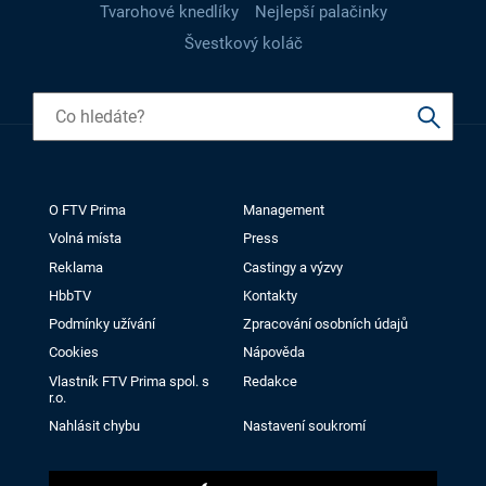
Tvarohové knedlíky
Nejlepší palačinky
Švestkový koláč
O FTV Prima
Management
Volná místa
Press
Reklama
Castingy a výzvy
HbbTV
Kontakty
Podmínky užívání
Zpracování osobních údajů
Cookies
Nápověda
Vlastník FTV Prima spol. s
Redakce
r.o.
Nahlásit chybu
Nastavení soukromí