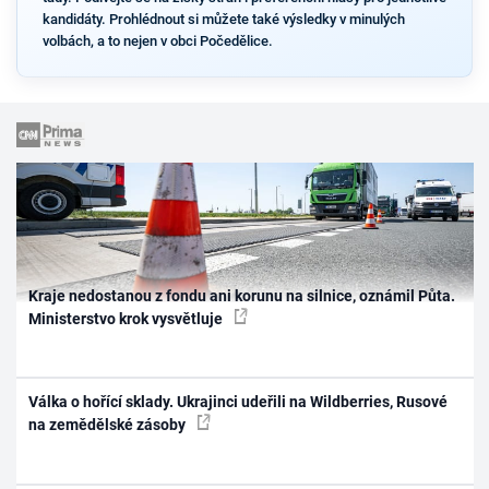
kandidáty. Prohlédnout si můžete také výsledky v minulých
volbách, a to nejen v obci Počedělice.
Kraje nedostanou z fondu ani korunu na silnice, oznámil Půta.
Ministerstvo krok vysvětluje
Válka o hořící sklady. Ukrajinci udeřili na Wildberries, Rusové
na zemědělské zásoby