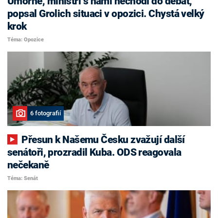
Úmorné, ministři s námi nechodí do debat,
popsal Grolich situaci v opozici. Chystá velký
krok
Téma: Opozice
6 fotografií
Přesun k Našemu Česku zvažují další
senátoři, prozradil Kuba. ODS reagovala
nečekaně
Téma: Senát