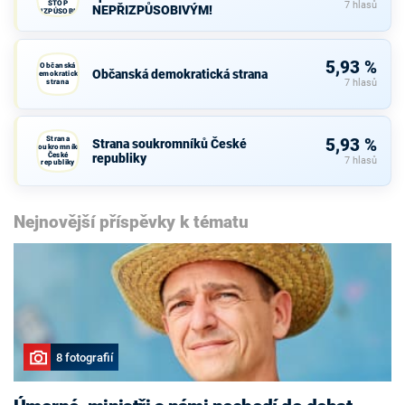
STOP
7 hlasů
NEPŘIZPŮSOBIVÝM!
NEPŘIZPŮSOBIVÝM!
5,93 %
Občanská
Občanská demokratická strana
demokratická
strana
7 hlasů
Strana
5,93 %
Strana soukromníků České
soukromníků
České
republiky
7 hlasů
republiky
Nejnovější příspěvky k tématu
8 fotografií