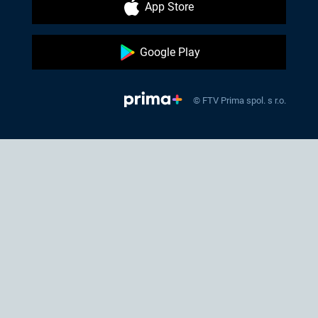
App Store
Google Play
© FTV Prima spol. s r.o.