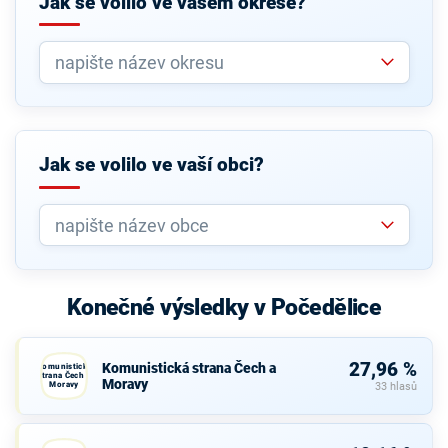
Jak se volilo ve vašem okrese?
Jak se volilo ve vaší obci?
Konečné výsledky v Počedělice
27,96 %
Komunistická strana Čech a
Komunistická
strana Čech a
Moravy
Moravy
33 hlasů