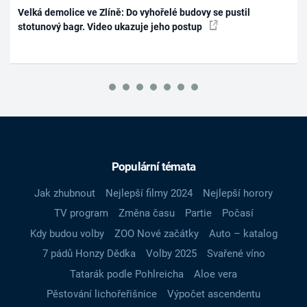
Velká demolice ve Zlíně: Do vyhořelé budovy se pustil
stotunový bagr. Video ukazuje jeho postup
Populární témata
Jak zhubnout
Nejlepší filmy 2024
Nejlepší horory
TV program
Změna času
Partie
Počasí
Kdy budou volby
ZOO Nové začátky
Auto – katalog
7 pádů Honzy Dědka
Volby 2025
Svařené víno
Tatarák podle Pohlreicha
Aloe vera
Pěstování lichořeřišnice
Výpočet ascendentu