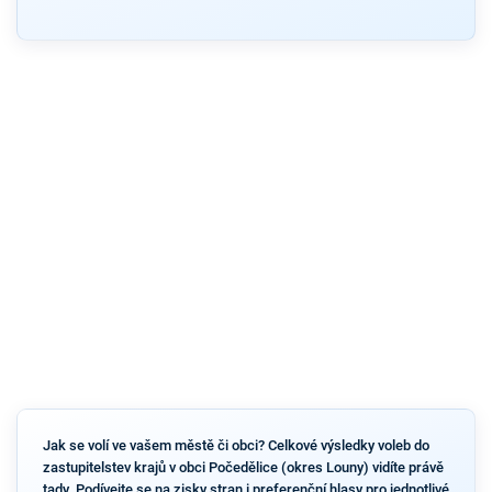
Jak se volí ve vašem městě či obci? Celkové výsledky voleb do
zastupitelstev krajů v obci Počedělice (okres Louny) vidíte právě
tady. Podívejte se na zisky stran i preferenční hlasy pro jednotlivé