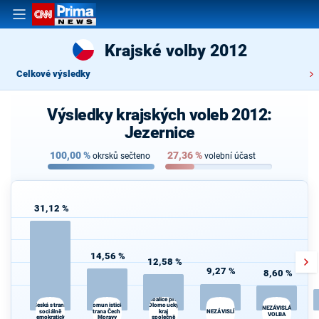
Krajské volby 2012
Celkové výsledky
Výsledky krajských voleb 2012:
Jezernice
100,00
%
27,36
%
okrsků sečteno
volební účast
31,12 %
14,56 %
12,58 %
9,27 %
8,60 %
Koalice pro
Komunistická
Česká strana
Olomoucký
NEZÁVISLÁ
sociálně
strana Čech a
kraj
NEZÁVISLÍ
VOLBA
demokratická
Moravy
společně