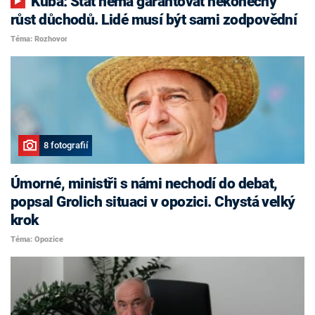
Kuba: Stát nemá garantovat nekonečný
růst důchodů. Lidé musí být sami zodpovědní
Téma: Rozhovor
8 fotografií
Úmorné, ministři s námi nechodí do debat,
popsal Grolich situaci v opozici. Chystá velký
krok
Téma: Opozice