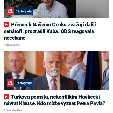
6 fotografií
Přesun k Našemu Česku zvažují další
senátoři, prozradil Kuba. ODS reagovala
nečekaně
Téma: Senát
9 fotografií
Turkova pomsta, nekonfliktní Havlíček i
návrat Klause. Kdo může vyzvat Petra Pavla?
Téma: Politika