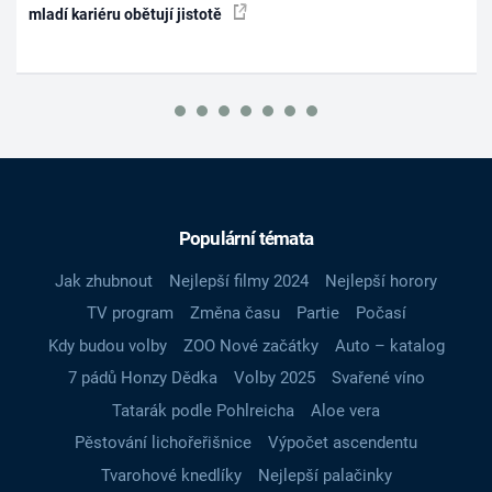
mladí kariéru obětují jistotě
Populární témata
Jak zhubnout
Nejlepší filmy 2024
Nejlepší horory
TV program
Změna času
Partie
Počasí
Kdy budou volby
ZOO Nové začátky
Auto – katalog
7 pádů Honzy Dědka
Volby 2025
Svařené víno
Tatarák podle Pohlreicha
Aloe vera
Pěstování lichořeřišnice
Výpočet ascendentu
Tvarohové knedlíky
Nejlepší palačinky