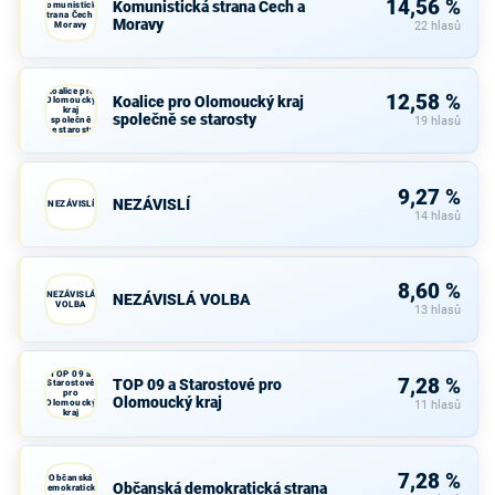
14,56 %
Komunistická strana Čech a
Komunistická
strana Čech a
Moravy
Moravy
22 hlasů
Koalice pro
12,58 %
Koalice pro Olomoucký kraj
Olomoucký
kraj
společně se starosty
společně
19 hlasů
se starosty
9,27 %
NEZÁVISLÍ
NEZÁVISLÍ
14 hlasů
8,60 %
NEZÁVISLÁ
NEZÁVISLÁ VOLBA
VOLBA
13 hlasů
TOP 09 a
7,28 %
TOP 09 a Starostové pro
Starostové
pro
Olomoucký kraj
Olomoucký
11 hlasů
kraj
7,28 %
Občanská
Občanská demokratická strana
demokratická