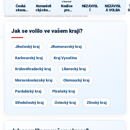
se starosty
Česká
Komunisti
Koalice
NEZÁVISL
NEZÁVISL
strana
cká strana
pro
Í
Á VOLBA
S
sociálně
Čech a
Olomouck
demokrati
Moravy
ý kraj
cká
společně
se
Jak se volilo ve vašem kraji?
starosty
Jihočeský kraj
Jihomoravský kraj
Karlovarský kraj
Kraj Vysočina
Královéhradecký kraj
Liberecký kraj
Moravskoslezský kraj
Olomoucký kraj
Pardubický kraj
Plzeňský kraj
Středočeský kraj
Ústecký kraj
Zlínský kraj