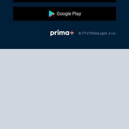
Google Play
© FTV Prima spol. s r.o.