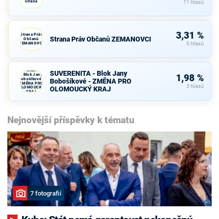
strana
11 hlasů
3,31 %
Strana Práv
Strana Práv Občanů ZEMANOVCI
Občanů
ZEMANOVCI
5 hlasů
SUVERENITA
SUVERENITA - Blok Jany
- Blok Jany
1,98 %
Bobošíkové -
Bobošíkové - ZMĚNA PRO
ZMĚNA PRO
3 hlasů
OLOMOUCKÝ
OLOMOUCKÝ KRAJ
KRAJ
Nejnovější příspěvky k tématu
7 fotografií