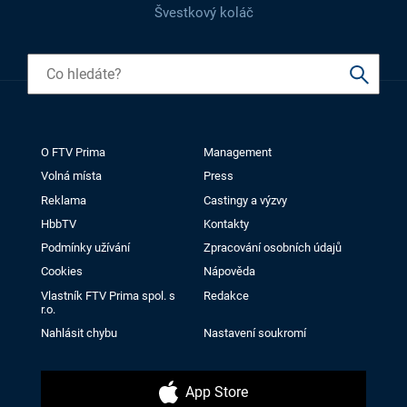
Švestkový koláč
O FTV Prima
Management
Volná místa
Press
Reklama
Castingy a výzvy
HbbTV
Kontakty
Podmínky užívání
Zpracování osobních údajů
Cookies
Nápověda
Vlastník FTV Prima spol. s
Redakce
r.o.
Nahlásit chybu
Nastavení soukromí
App Store