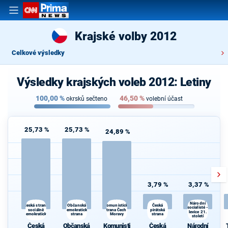
Krajské volby 2012
Celkové výsledky
Výsledky krajských voleb 2012: Letiny
100,00
%
46,50
%
okrsků sečteno
volební účast
25,73 %
25,73 %
24,89 %
3,79 %
3,37 %
Národní
Občanská
Česká
Česká strana
Komunistická
socialisté -
sociálně
demokratická
strana Čech a
pirátská
levice 21.
demokratická
strana
Moravy
strana
století
Česká
Občanská
Komunisti
Česká
Národní