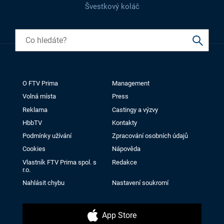
Švestkový koláč
O FTV Prima
Management
Volná místa
Press
Reklama
Castingy a výzvy
HbbTV
Kontakty
Podmínky užívání
Zpracování osobních údajů
Cookies
Nápověda
Vlastník FTV Prima spol. s
Redakce
r.o.
Nahlásit chybu
Nastavení soukromí
App Store