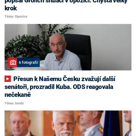
popsal Grolich situaci v opozici. Chystá velký
krok
Téma: Opozice
6 fotografií
Přesun k Našemu Česku zvažují další
senátoři, prozradil Kuba. ODS reagovala
nečekaně
Téma: Senát