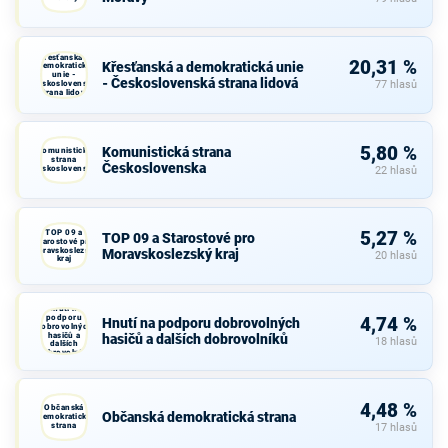
Křesťanská a
20,31 %
Křesťanská a demokratická unie
demokratická
unie -
- Československá strana lidová
Československá
77 hlasů
strana lidová
5,80 %
Komunistická strana
Komunistická
strana
Československa
Československa
22 hlasů
TOP 09 a
5,27 %
TOP 09 a Starostové pro
Starostové pro
Moravskoslezský
Moravskoslezský kraj
20 hlasů
kraj
Hnutí na
podporu
4,74 %
Hnutí na podporu dobrovolných
dobrovolných
hasičů a
hasičů a dalších dobrovolníků
18 hlasů
dalších
dobrovolníků
4,48 %
Občanská
Občanská demokratická strana
demokratická
strana
17 hlasů