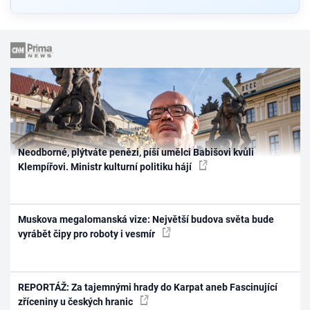
Neodborné, plýtváte penězi, píší umělci Babišovi kvůli
Klempířovi. Ministr kulturní politiku hájí
Muskova megalomanská vize: Největší budova světa bude
vyrábět čipy pro roboty i vesmír
REPORTÁŽ: Za tajemnými hrady do Karpat aneb Fascinující
zříceniny u českých hranic