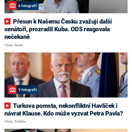
6 fotografií
Přesun k Našemu Česku zvažují další
senátoři, prozradil Kuba. ODS reagovala
nečekaně
Téma: Senát
9 fotografií
Turkova pomsta, nekonfliktní Havlíček i
návrat Klause. Kdo může vyzvat Petra Pavla?
Téma: Politika