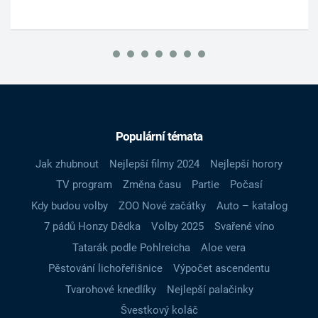
Populární témata
Jak zhubnout
Nejlepší filmy 2024
Nejlepší horory
TV program
Změna času
Partie
Počasí
Kdy budou volby
ZOO Nové začátky
Auto – katalog
7 pádů Honzy Dědka
Volby 2025
Svařené víno
Tatarák podle Pohlreicha
Aloe vera
Pěstování lichořeřišnice
Výpočet ascendentu
Tvarohové knedlíky
Nejlepší palačinky
Švestkový koláč