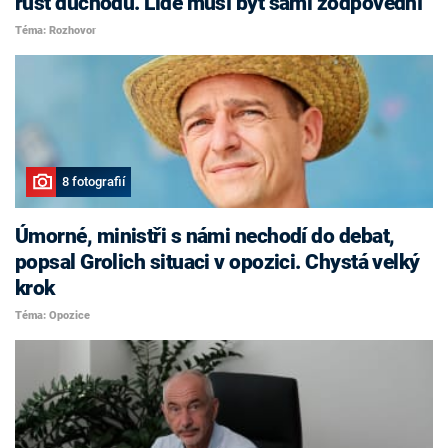
růst důchodů. Lidé musí být sami zodpovědní
Téma: Rozhovor
8 fotografií
Úmorné, ministři s námi nechodí do debat,
popsal Grolich situaci v opozici. Chystá velký
krok
Téma: Opozice