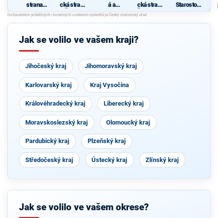
strana
cká strana
á a
cká strana
Starostové
sociálně
Čech a
demokrati
Českoslov
pro
demokrati
Moravy
cká unie -
enska
Moravsko
ý
cká
Českoslov
slezský
enská
kraj
d
Jak se volilo ve vašem kraji?
strana
lidová
Jihočeský kraj
Jihomoravský kraj
Karlovarský kraj
Kraj Vysočina
Královéhradecký kraj
Liberecký kraj
Moravskoslezský kraj
Olomoucký kraj
Pardubický kraj
Plzeňský kraj
Středočeský kraj
Ústecký kraj
Zlínský kraj
Jak se volilo ve vašem okrese?