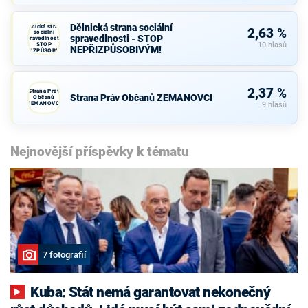
Dělnická strana sociální
Dělnická strana
2,63 %
sociální
spravedlnosti - STOP
spravedlnosti -
STOP
10 hlasů
NEPŘIZPŮSOBIVÝM!
NEPŘIZPŮSOBIVÝM!
2,37 %
Strana Práv
Strana Práv Občanů ZEMANOVCI
Občanů
ZEMANOVCI
9 hlasů
Nejnovější příspěvky k tématu
7 fotografií
Kuba: Stát nemá garantovat nekonečný