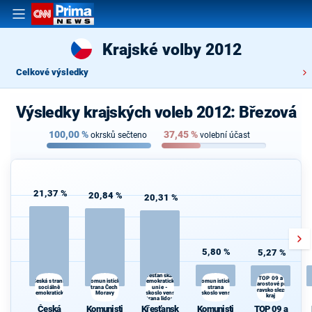
Krajské volby 2012
Celkové výsledky
Výsledky krajských voleb 2012: Březová
100,00
%
37,45
%
okrsků sečteno
volební účast
21,37 %
20,84 %
20,31 %
5,80 %
5,27 %
Křesťanská a
TOP 09 a
Komunistická
Komunistická
Česká strana
demokratická
Starostové pro
d
sociálně
strana Čech a
unie -
strana
Moravskoslezský
demokratická
Moravy
Československá
Československa
kraj
strana lidová
d
Česká
Komunisti
Křesťansk
Komunisti
TOP 09 a