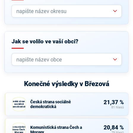
Jak se volilo ve vaší obci?
Konečné výsledky v Březová
21,37 %
Česká strana sociálně
Česká strana
sociálně
demokratická
demokratická
81 hlasů
20,84 %
Komunistická strana Čech a
Komunistická
strana Čech a
Moravy
Moravy
79 hlasů