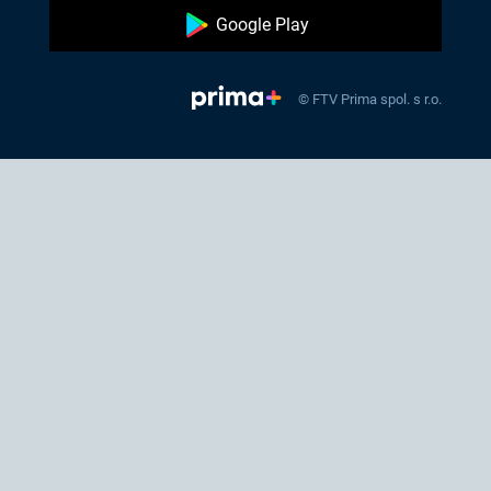
Google Play
© FTV Prima spol. s r.o.