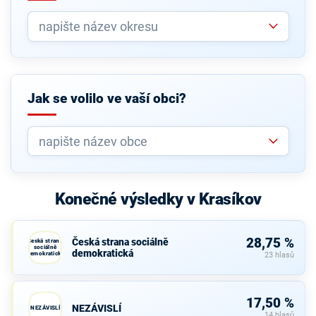
Jak se volilo ve vaší obci?
Konečné výsledky v Krasíkov
28,75 %
Česká strana sociálně
Česká strana
sociálně
demokratická
demokratická
23 hlasů
17,50 %
NEZÁVISLÍ
NEZÁVISLÍ
14 hlasů