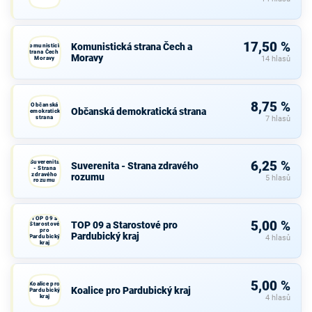
17,50 %
Komunistická strana Čech a
Komunistická
strana Čech a
Moravy
Moravy
14 hlasů
8,75 %
Občanská
Občanská demokratická strana
demokratická
strana
7 hlasů
Suverenita
6,25 %
Suverenita - Strana zdravého
- Strana
zdravého
rozumu
5 hlasů
rozumu
TOP 09 a
5,00 %
TOP 09 a Starostové pro
Starostové
pro
Pardubický kraj
Pardubický
4 hlasů
kraj
5,00 %
Koalice pro
Koalice pro Pardubický kraj
Pardubický
kraj
4 hlasů