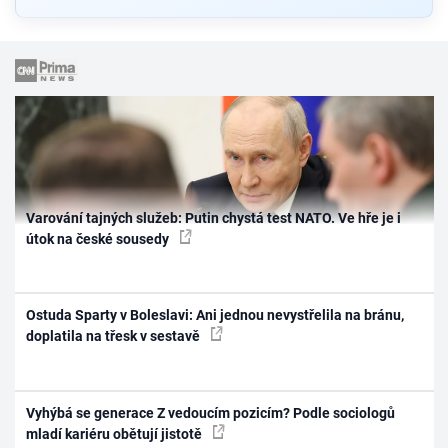
Varování tajných služeb: Putin chystá test NATO. Ve hře je i
útok na české sousedy
Ostuda Sparty v Boleslavi: Ani jednou nevystřelila na bránu,
doplatila na třesk v sestavě
Vyhýbá se generace Z vedoucím pozicím? Podle sociologů
mladí kariéru obětují jistotě