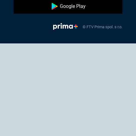
Google Play
© FTV Prima spol. s r.o.