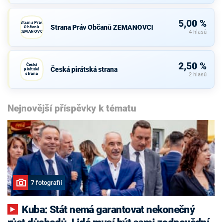
5,00 %
Strana Práv
Strana Práv Občanů ZEMANOVCI
Občanů
ZEMANOVCI
4 hlasů
2,50 %
Česká
Česká pirátská strana
pirátská
strana
2 hlasů
Nejnovější příspěvky k tématu
7 fotografií
Kuba: Stát nemá garantovat nekonečný