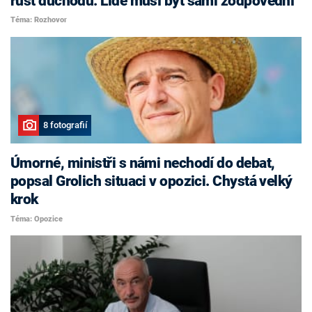
růst důchodů. Lidé musí být sami zodpovědní
Téma: Rozhovor
8 fotografií
Úmorné, ministři s námi nechodí do debat,
popsal Grolich situaci v opozici. Chystá velký
krok
Téma: Opozice