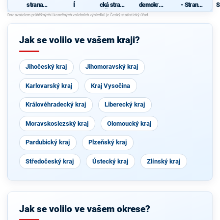
strana
Í
cká strana
demokrati
- Strana
S
sociálně
Čech a
cká strana
zdravého
demokrati
Moravy
rozumu
P
cká
Jak se volilo ve vašem kraji?
Jihočeský kraj
Jihomoravský kraj
Karlovarský kraj
Kraj Vysočina
Královéhradecký kraj
Liberecký kraj
Moravskoslezský kraj
Olomoucký kraj
Pardubický kraj
Plzeňský kraj
Středočeský kraj
Ústecký kraj
Zlínský kraj
Jak se volilo ve vašem okrese?