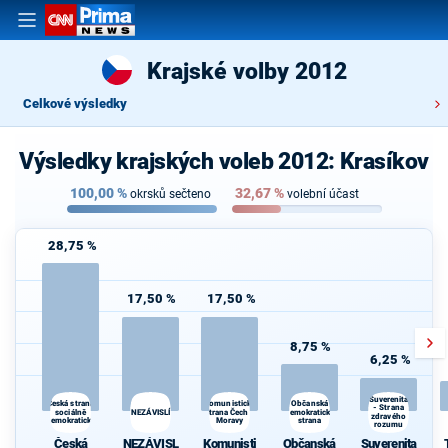
Krajské volby 2012
Celkové výsledky
Výsledky krajských voleb 2012: Krasíkov
100,00
%
32,67
%
okrsků sečteno
volební účast
28,75 %
17,50 %
17,50 %
8,75 %
6,25 %
Suverenita
Občanská
Česká strana
Komunistická
- Strana
sociálně
NEZÁVISLÍ
strana Čech a
demokratická
zdravého
demokratická
Moravy
strana
rozumu
Česká
NEZÁVISL
Komunisti
Občanská
Suverenita