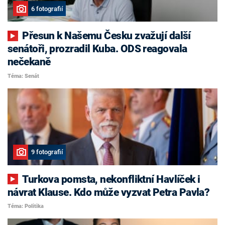
6 fotografií
Přesun k Našemu Česku zvažují další
senátoři, prozradil Kuba. ODS reagovala
nečekaně
Téma: Senát
9 fotografií
Turkova pomsta, nekonfliktní Havlíček i
návrat Klause. Kdo může vyzvat Petra Pavla?
Téma: Politika