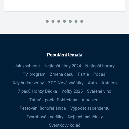
Populární témata
Jak zhubnout
Nejlepší filmy 2024
Nejlepší horory
TV program
Změna času
Partie
Počasí
Kdy budou volby
ZOO Nové začátky
Auto – katalog
7 pádů Honzy Dědka
Volby 2025
Svařené víno
Tatarák podle Pohlreicha
Aloe vera
Pěstování lichořeřišnice
Výpočet ascendentu
Tvarohové knedlíky
Nejlepší palačinky
Švestkový koláč