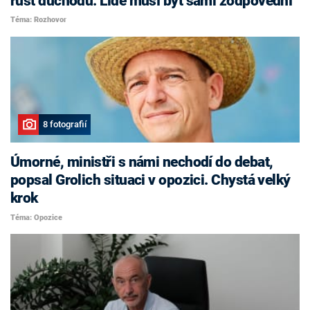
růst důchodů. Lidé musí být sami zodpovědní
Téma: Rozhovor
8 fotografií
Úmorné, ministři s námi nechodí do debat,
popsal Grolich situaci v opozici. Chystá velký
krok
Téma: Opozice