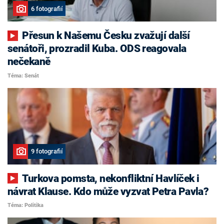
6 fotografií
Přesun k Našemu Česku zvažují další
senátoři, prozradil Kuba. ODS reagovala
nečekaně
Téma: Senát
9 fotografií
Turkova pomsta, nekonfliktní Havlíček i
návrat Klause. Kdo může vyzvat Petra Pavla?
Téma: Politika