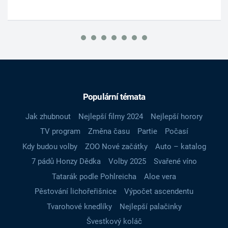
Populární témata
Jak zhubnout
Nejlepší filmy 2024
Nejlepší horory
TV program
Změna času
Partie
Počasí
Kdy budou volby
ZOO Nové začátky
Auto – katalog
7 pádů Honzy Dědka
Volby 2025
Svařené víno
Tatarák podle Pohlreicha
Aloe vera
Pěstování lichořeřišnice
Výpočet ascendentu
Tvarohové knedlíky
Nejlepší palačinky
Švestkový koláč