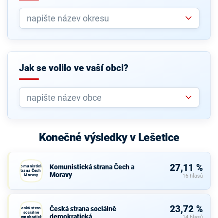
Jak se volilo ve vaší obci?
Konečné výsledky v Lešetice
27,11 %
Komunistická strana Čech a
Komunistická
strana Čech a
Moravy
Moravy
16 hlasů
23,72 %
Česká strana sociálně
Česká strana
sociálně
demokratická
demokratická
14 hlasů