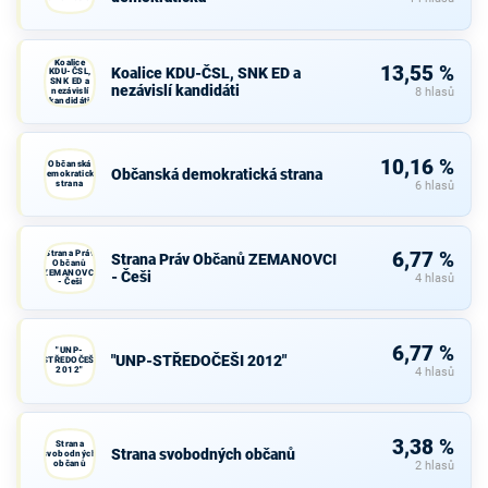
Koalice
13,55 %
Koalice KDU-ČSL, SNK ED a
KDU-ČSL,
SNK ED a
nezávislí kandidáti
nezávislí
8 hlasů
kandidáti
10,16 %
Občanská
Občanská demokratická strana
demokratická
strana
6 hlasů
Strana Práv
6,77 %
Strana Práv Občanů ZEMANOVCI
Občanů
ZEMANOVCI
- Češi
4 hlasů
- Češi
6,77 %
"UNP-
"UNP-STŘEDOČEŠI 2012"
STŘEDOČEŠI
2012"
4 hlasů
3,38 %
Strana
Strana svobodných občanů
svobodných
občanů
2 hlasů