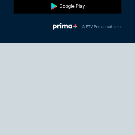
Google Play
© FTV Prima spol. s r.o.