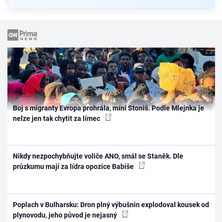
Boj s migranty Evropa prohrála, míní Stoniš. Podle Mlejnka je
nelze jen tak chytit za límec
Nikdy nezpochybňujte voliče ANO, smál se Staněk. Dle
průzkumu mají za lídra opozice Babiše
Poplach v Bulharsku: Dron plný výbušnin explodoval kousek od
plynovodu, jeho původ je nejasný