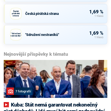
1,69 %
Česká
Česká pirátská strana
pirátská
strana
1 hlasů
1,69 %
"Sdružení
"Sdružení nestraníků"
nestraníků"
1 hlasů
Nejnovější příspěvky k tématu
7 fotografií
Kuba: Stát nemá garantovat nekonečný