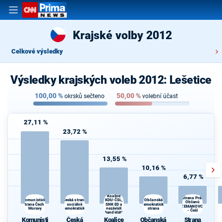
Krajské volby 2012
Celkové výsledky
Výsledky krajských voleb 2012: Lešetice
100,00
%
50,00
%
okrsků sečteno
volební účast
27,11 %
23,72 %
13,55 %
10,16 %
6,77 %
Koalice
Strana Práv
Česká strana
Občanská
Komunistická
KDU-ČSL,
Občanů
strana Čech a
sociálně
SNK ED a
demokratická
ZEMANOVCI
Moravy
demokratická
nezávislí
strana
- Češi
kandidáti
Komunisti
Česká
Koalice
Občanská
Strana