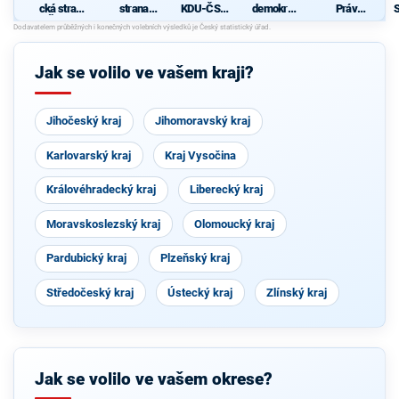
cká strana
strana
KDU-ČSL,
demokrati
Práv
Čech a
sociálně
SNK ED a
cká strana
Občanů
Moravy
demokrati
nezávislí
ZEMANO
cká
kandidáti
VCI - Češi
Jak se volilo ve vašem kraji?
Jihočeský kraj
Jihomoravský kraj
Karlovarský kraj
Kraj Vysočina
Královéhradecký kraj
Liberecký kraj
Moravskoslezský kraj
Olomoucký kraj
Pardubický kraj
Plzeňský kraj
Středočeský kraj
Ústecký kraj
Zlínský kraj
Jak se volilo ve vašem okrese?