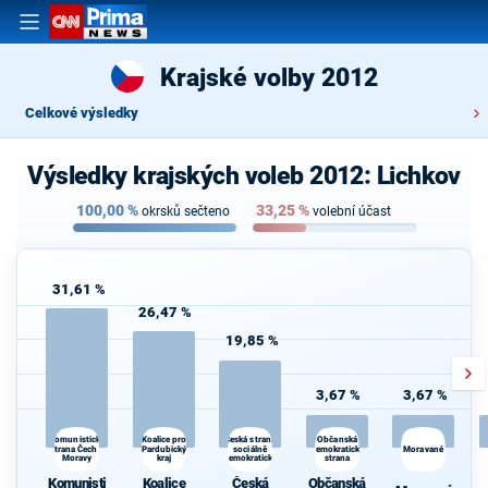
Krajské volby 2012
Celkové výsledky
Výsledky krajských voleb 2012: Lichkov
100,00
%
33,25
%
okrsků sečteno
volební účast
31,61 %
26,47 %
19,85 %
3,67 %
3,67 %
Koalice pro
Občanská
Komunistická
Česká strana
strana Čech a
Pardubický
sociálně
demokratická
Moravané
Moravy
kraj
demokratická
strana
Komunisti
Koalice
Česká
Občanská