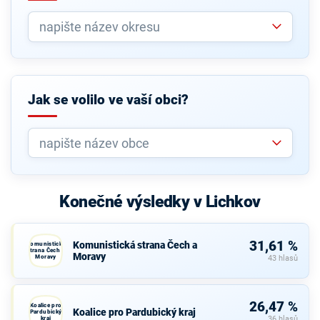
Jak se volilo ve vaší obci?
Konečné výsledky v Lichkov
31,61 %
Komunistická strana Čech a
Komunistická
strana Čech a
Moravy
Moravy
43 hlasů
26,47 %
Koalice pro
Koalice pro Pardubický kraj
Pardubický
kraj
36 hlasů