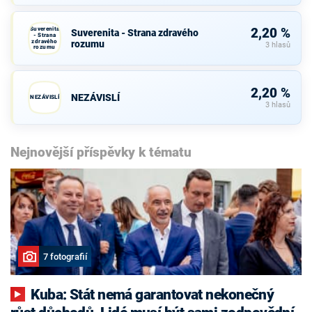
Suverenita
2,20 %
Suverenita - Strana zdravého
- Strana
zdravého
rozumu
3 hlasů
rozumu
2,20 %
NEZÁVISLÍ
NEZÁVISLÍ
3 hlasů
Nejnovější příspěvky k tématu
7 fotografií
Kuba: Stát nemá garantovat nekonečný