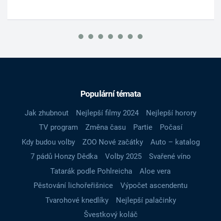
Populární témata
Jak zhubnout
Nejlepší filmy 2024
Nejlepší horory
TV program
Změna času
Partie
Počasí
Kdy budou volby
ZOO Nové začátky
Auto – katalog
7 pádů Honzy Dědka
Volby 2025
Svařené víno
Tatarák podle Pohlreicha
Aloe vera
Pěstování lichořeřišnice
Výpočet ascendentu
Tvarohové knedlíky
Nejlepší palačinky
Švestkový koláč