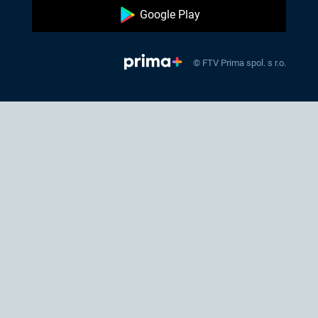
Google Play
© FTV Prima spol. s r.o.