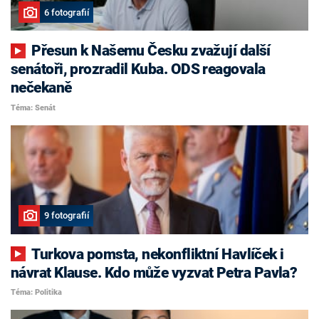
6 fotografií
Přesun k Našemu Česku zvažují další
senátoři, prozradil Kuba. ODS reagovala
nečekaně
Téma: Senát
9 fotografií
Turkova pomsta, nekonfliktní Havlíček i
návrat Klause. Kdo může vyzvat Petra Pavla?
Téma: Politika