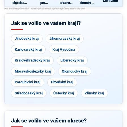
Moravané
cká strana
pro
strana
demokrati
Čech a
Pardubick
sociálně
cká strana
Moravy
ý kraj
demokrati
cká
Jak se volilo ve vašem kraji?
Jihočeský kraj
Jihomoravský kraj
Karlovarský kraj
Kraj Vysočina
Královéhradecký kraj
Liberecký kraj
Moravskoslezský kraj
Olomoucký kraj
Pardubický kraj
Plzeňský kraj
Středočeský kraj
Ústecký kraj
Zlínský kraj
Jak se volilo ve vašem okrese?