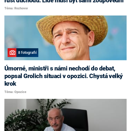
růst důchodů. Lidé musí být sami zodpovědní
Téma: Rozhovor
8 fotografií
Úmorné, ministři s námi nechodí do debat,
popsal Grolich situaci v opozici. Chystá velký
krok
Téma: Opozice