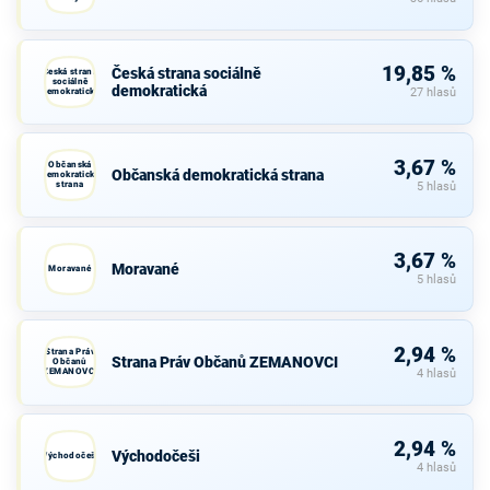
19,85 %
Česká strana sociálně
Česká strana
sociálně
demokratická
demokratická
27 hlasů
3,67 %
Občanská
Občanská demokratická strana
demokratická
strana
5 hlasů
3,67 %
Moravané
Moravané
5 hlasů
2,94 %
Strana Práv
Strana Práv Občanů ZEMANOVCI
Občanů
ZEMANOVCI
4 hlasů
2,94 %
Východočeši
Východočeši
4 hlasů