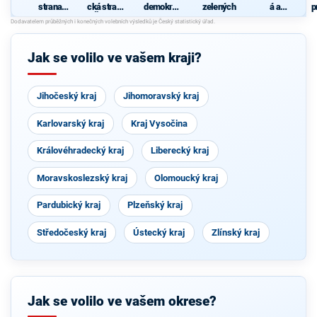
strana
cká strana
demokrati
zelených
á a
p
sociálně
Čech a
cká strana
demokrati
demokrati
Moravy
cká unie -
cká
Českoslov
enská
Jak se volilo ve vašem kraji?
strana
lidová
Jihočeský kraj
Jihomoravský kraj
Karlovarský kraj
Kraj Vysočina
Královéhradecký kraj
Liberecký kraj
Moravskoslezský kraj
Olomoucký kraj
Pardubický kraj
Plzeňský kraj
Středočeský kraj
Ústecký kraj
Zlínský kraj
Jak se volilo ve vašem okrese?