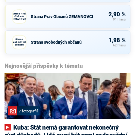
2,90 %
Strana Práv
Strana Práv Občanů ZEMANOVCI
Občanů
ZEMANOVCI
91 hlasů
1,98 %
Strana
Strana svobodných občanů
svobodných
občanů
62 hlasů
Nejnovější příspěvky k tématu
7 fotografií
Kuba: Stát nemá garantovat nekonečný