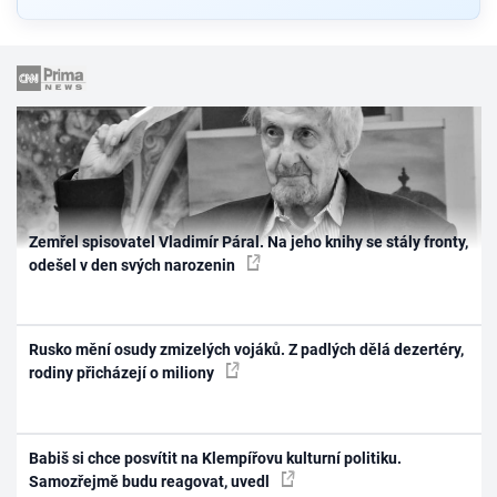
Zemřel spisovatel Vladimír Páral. Na jeho knihy se stály fronty,
odešel v den svých narozenin
Rusko mění osudy zmizelých vojáků. Z padlých dělá dezertéry,
rodiny přicházejí o miliony
Babiš si chce posvítit na Klempířovu kulturní politiku.
Samozřejmě budu reagovat, uvedl