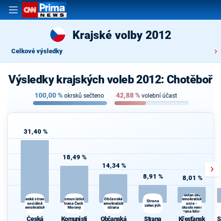
Krajské volby 2012
Celkové výsledky
Výsledky krajských voleb 2012: Chotěboř
100,00
%
42,88
%
okrsků sečteno
volební účast
31,40 %
18,49 %
14,34 %
8,91 %
8,01 %
Křesťanská a
Komunistická
Česká strana
Občanská
demokratická
Strana
sociálně
strana Čech a
demokratická
unie -
zelených
demokratická
Moravy
strana
Československá
strana lidová
Česká
Komunisti
Občanská
Strana
Křesťansk
S