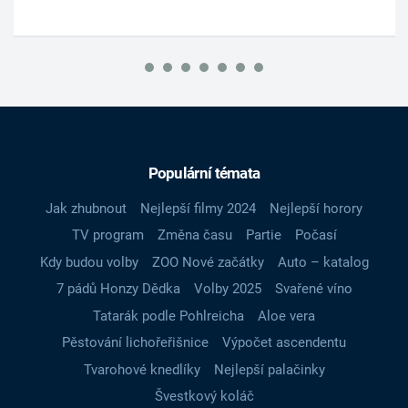
Populární témata
Jak zhubnout
Nejlepší filmy 2024
Nejlepší horory
TV program
Změna času
Partie
Počasí
Kdy budou volby
ZOO Nové začátky
Auto – katalog
7 pádů Honzy Dědka
Volby 2025
Svařené víno
Tatarák podle Pohlreicha
Aloe vera
Pěstování lichořeřišnice
Výpočet ascendentu
Tvarohové knedlíky
Nejlepší palačinky
Švestkový koláč