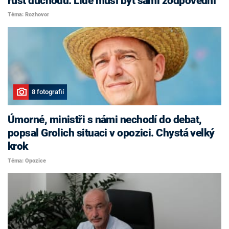
růst důchodů. Lidé musí být sami zodpovědní
Téma: Rozhovor
8 fotografií
Úmorné, ministři s námi nechodí do debat,
popsal Grolich situaci v opozici. Chystá velký
krok
Téma: Opozice