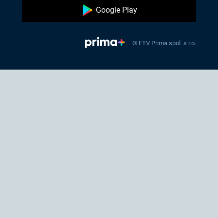
Google Play
© FTV Prima spol. s r.o.