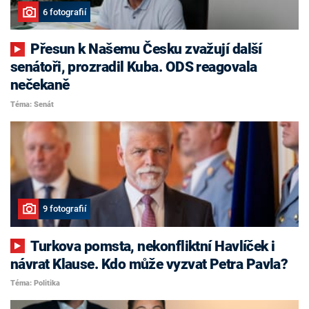
6 fotografií
Přesun k Našemu Česku zvažují další
senátoři, prozradil Kuba. ODS reagovala
nečekaně
Téma: Senát
9 fotografií
Turkova pomsta, nekonfliktní Havlíček i
návrat Klause. Kdo může vyzvat Petra Pavla?
Téma: Politika