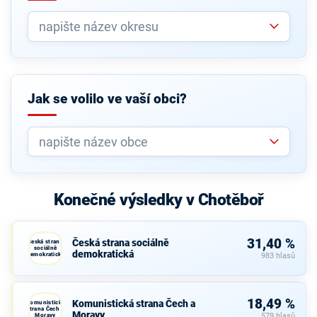
Jak se volilo ve vaší obci?
Konečné výsledky v Chotěboř
31,40 %
Česká strana sociálně
Česká strana
sociálně
demokratická
demokratická
983 hlasů
18,49 %
Komunistická strana Čech a
Komunistická
strana Čech a
Moravy
Moravy
579 hlasů