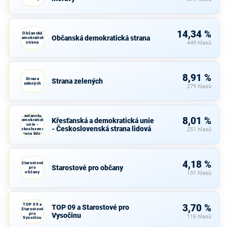
14,34 %
Občanská
Občanská demokratická strana
demokratická
strana
449 hlasů
8,91 %
Strana
Strana zelených
zelených
279 hlasů
Křesťanská a
8,01 %
Křesťanská a demokratická unie
demokratická
unie -
- Československá strana lidová
Československá
251 hlasů
strana lidová
4,18 %
Starostové
Starostové pro občany
pro
občany
131 hlasů
TOP 09 a
3,70 %
TOP 09 a Starostové pro
Starostové
pro
Vysočinu
116 hlasů
Vysočinu