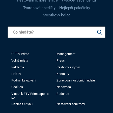
Pěstování lichořeřišnice
Výpočet ascendentu
Tvarohové knedlíky
Nejlepší palačinky
Švestkový koláč
O FTV Prima
Management
Volná místa
Press
Reklama
Castingy a výzvy
HbbTV
Kontakty
Podmínky užívání
Zpracování osobních údajů
Cookies
Nápověda
Vlastník FTV Prima spol. s
Redakce
r.o.
Nahlásit chybu
Nastavení soukromí