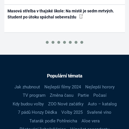
Masová střelba v thajské škole: Na místě je sedm mrtvých.
Student po útoku spáchal sebevraždu
Populární témata
Jak zhubnout
Nejlepší filmy 2024
Nejlepší horory
TV program
Změna času
Partie
Počasí
Kdy budou volby
ZOO Nové začátky
Auto – katalog
7 pádů Honzy Dědka
Volby 2025
Svařené víno
Tatarák podle Pohlreicha
Aloe vera