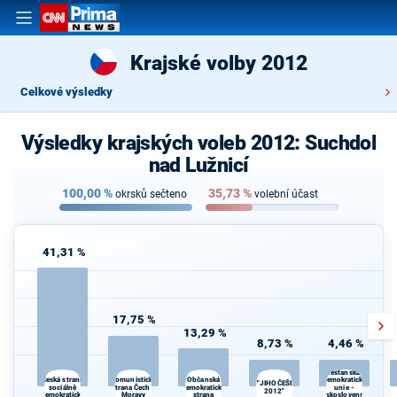
Krajské volby 2012
Celkové výsledky
Výsledky krajských voleb 2012: Suchdol
nad Lužnicí
100,00
%
35,73
%
okrsků sečteno
volební účast
41,31 %
17,75 %
13,29 %
8,73 %
4,46 %
Křesťanská a
Komunistická
Česká strana
Občanská
demokratická
"JIHOČEŠI
sociálně
strana Čech a
demokratická
unie -
2012"
demokratická
Moravy
strana
Československá