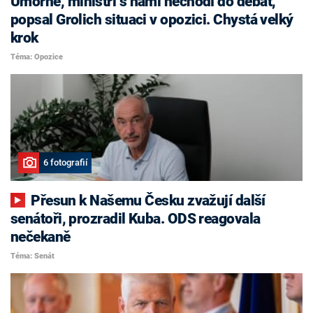
Úmorné, ministři s námi nechodí do debat,
popsal Grolich situaci v opozici. Chystá velký
krok
Téma: Opozice
6 fotografií
Přesun k Našemu Česku zvažují další
senátoři, prozradil Kuba. ODS reagovala
nečekaně
Téma: Senát