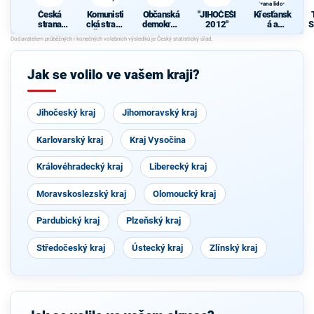
strana lidová
Česká
Komunisti
Občanská
"JIHOČEŠI
Křesťansk
strana
cká strana
demokrati
2012"
á a
S
sociálně
Čech a
cká strana
demokrati
demokrati
Moravy
cká unie -
J
cká
Českoslov
enská
Jak se volilo ve vašem kraji?
strana
lidová
Jihočeský kraj
Jihomoravský kraj
Karlovarský kraj
Kraj Vysočina
Královéhradecký kraj
Liberecký kraj
Moravskoslezský kraj
Olomoucký kraj
Pardubický kraj
Plzeňský kraj
Středočeský kraj
Ústecký kraj
Zlínský kraj