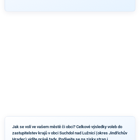
Jak se volí ve vašem městě či obci? Celkové výsledky voleb do
zastupitelstev krajů v obci Suchdol nad Lužnicí (okres Jindřichův
Hradec) vidíte právě tady. Podívejte se na zisky stran i