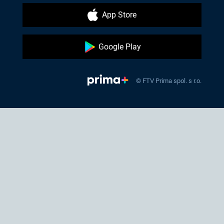
App Store
Google Play
© FTV Prima spol. s r.o.