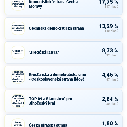
17,75 %
Komunistická strana Čech a
Komunistická
strana Čech a
Moravy
Moravy
187 hlasů
13,29 %
Občanská
Občanská demokratická strana
demokratická
strana
140 hlasů
8,73 %
"JIHOČEŠI
"JIHOČEŠI 2012"
2012"
92 hlasů
Křesťanská a
4,46 %
Křesťanská a demokratická unie
demokratická
unie -
- Československá strana lidová
Československá
47 hlasů
strana lidová
TOP 09 a
2,84 %
TOP 09 a Starostové pro
Starostové
pro
Jihočeský kraj
Jihočeský
30 hlasů
kraj
1,80 %
Česká
Česká pirátská strana
pirátská