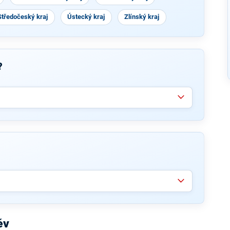
Středočeský kraj
Ústecký kraj
Zlínský kraj
?
ěv