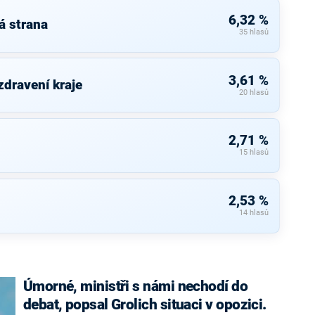
6,32 %
á strana
35 hlasů
3,61 %
zdravení kraje
20 hlasů
2,71 %
15 hlasů
2,53 %
14 hlasů
Úmorné, ministři s námi nechodí do
debat, popsal Grolich situaci v opozici.