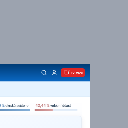
TV živě
0
%
42,44
%
okrsků sečteno
volební účast