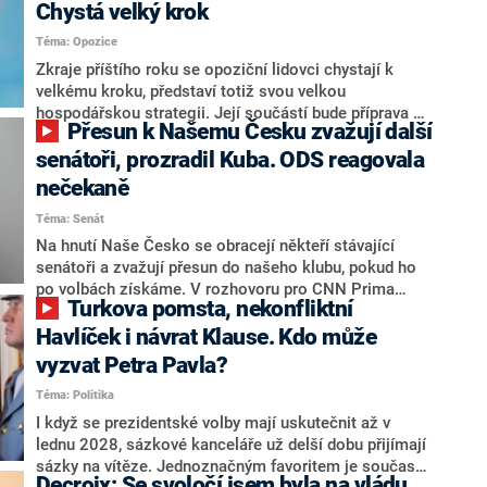
Chystá velký krok
Téma: Opozice
Zkraje příštího roku se opoziční lidovci chystají k
velkému kroku, představí totiž svou velkou
hospodářskou strategii. Její součástí bude příprava na
Přesun k Našemu Česku zvažují další
stárnutí populace, řekl ve středu na setkání s novináři
nový předseda lidovců Jan Grolich. Ten zároveň v
senátoři, prozradil Kuba. ODS reagovala
senátních volbách kandiduje ve Vyškově. Popsal i
nečekaně
aktivitu opozice, o níž vládní strany nebo političtí
Téma: Senát
komentátoři mluví jako o slabé a v defenzivě. „Je to
úmorná práce upozorňovat na chyby vlády. Ministři s
Na hnutí Naše Česko se obracejí někteří stávající
námi navíc nechodí do debat. Chceme ale ukazovat
senátoři a zvažují přesun do našeho klubu, pokud ho
svoje témata,“ odpověděl Grolich na dotaz CNN Prima
po volbách získáme. V rozhovoru pro CNN Prima
Turkova pomsta, nekonfliktní
NEWS.
NEWS to řekl zakladatel hnutí a jihočeský hejtman
Martin Kuba. Konkrétní nebyl, ale získat by takto mohl
Havlíček i návrat Klause. Kdo může
například senátora Zdeňka Hrabu, který je dnes
vyzvat Petra Pavla?
součástí klubu ODS a TOP 09. Hraba to na dotaz
Téma: Politika
redakce nevyloučil. Předseda klubu senátorů ODS
Zdeněk Nytra redakci řekl, že počítá s odchodem
I když se prezidentské volby mají uskutečnit až v
některých senátorů z klubu a že Naše Česko není
lednu 2028, sázkové kanceláře už delší dobu přijímají
nepřítel, ale soupeř.
sázky na vítěze. Jednoznačným favoritem je současná
Decroix: Se svoločí jsem byla na vládu