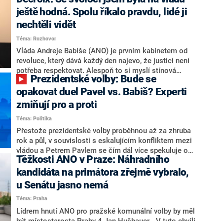
hlava státu Petr Pavel. Daleko za ním pak bookmakeři
zmiňují dva výrazné politiky ANO, tedy premiéra
ještě hodná. Spolu říkalo pravdu, lidé ji
Andreje Babiše a ministra průmyslu Karla Havlíčka.
nechtěli vidět
Oblíbeným tipem samotných sázkařů je poslanec za
Téma: Rozhovor
Motoristy Filip Turek. Politolog Jan Kubáček nicméně
o případné kandidatuře kohokoliv ze zmíněné trojice
Vláda Andreje Babiše (ANO) je prvním kabinetem od
značně pochybuje. Podle něj současná koalice dosud
revoluce, který dává každý den najevo, že justici není
nemá osobu, která by Pavlovi mohla konkurovat.
potřeba respektovat. Alespoň to si myslí stínová
Prezidentské volby: Bude se
ministryně spravedlnosti ODS Eva Decroix. V
rozhovoru pro CNN Prima NEWS si nebrala servítky
opakovat duel Pavel vs. Babiš? Experti
ohledně politického výkonu svého nástupce Jeronýma
zmiňují pro a proti
Tejce (za ANO) či vládní zmocněnkyně pro lidská
Téma: Politika
práva Taťány Malé (ANO). Označením „svoloč“ na
adresu vlády prý byla ještě hodná. Decroix se také
Přestože prezidentské volby proběhnou až za zhruba
vrátila k volební porážce koalice Spolu či promluvila o
rok a půl, v souvislosti s eskalujícím konfliktem mezi
hnutí Naše Česko Martina Kuby.
vládou a Petrem Pavlem se čím dál více spekuluje o
Těžkosti ANO v Praze: Náhradního
tom, koho by do bitvy o Hrad mohla vyslat současná
koalice. Někteří političtí komentátoři znovu vytahují
kandidáta na primátora zřejmě vybralo,
jméno premiéra Andreje Babiše (ANO). Jak moc je
u Senátu jasno nemá
pravděpodobné, že se v prezidentských volbách 2028
Téma: Praha
bude znovu opakovat souboj z roku 2023?
Lídrem hnutí ANO pro pražské komunální volby by měl
být místostarosta Prahy 4 Jan Hušbauer. „V tuto chvíli