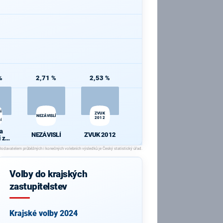
%
2,71 %
2,53 %
i
ZVUK
NEZÁVISLÍ
2012
í
 a
NEZÁVISLÍ
ZVUK 2012
i za
ní
Volby do krajských
zastupitelstev
Krajské volby 2024