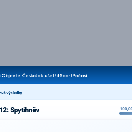
í
Objevte Česko
Jak ušetřit
Sport
Počasí
ové výsledky
12: Spytihněv
100,0