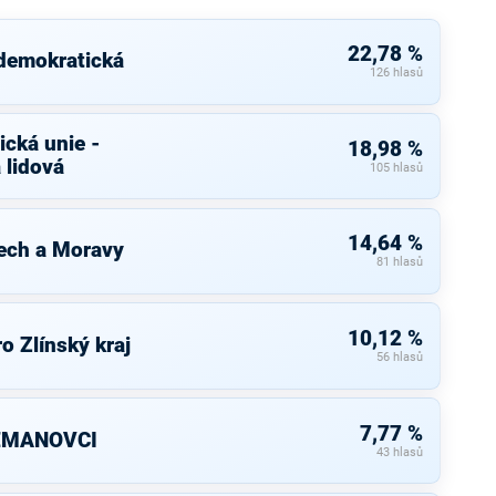
22,78 %
 demokratická
126 hlasů
cká unie -
18,98 %
 lidová
105 hlasů
14,64 %
ech a Moravy
81 hlasů
10,12 %
o Zlínský kraj
56 hlasů
7,77 %
ZEMANOVCI
43 hlasů