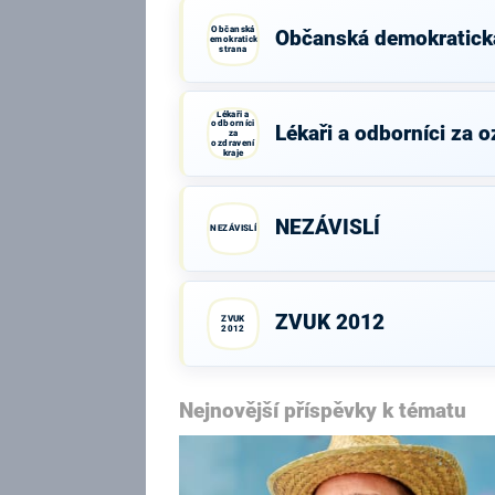
Občanská
Občanská demokratick
demokratická
strana
Lékaři a
odborníci
Lékaři a odborníci za o
za
ozdravení
kraje
NEZÁVISLÍ
NEZÁVISLÍ
ZVUK 2012
ZVUK
2012
Nejnovější příspěvky k tématu