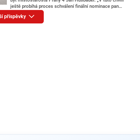
ještě probíhá proces schválení finální nominace pana
Jana Hušbauera Výborem hnutí ANO,“ uvedl pro
ší příspěvky
redakci místopředseda pražského ANO Martin
Benkovič. O Hušbauerovi se spekulovalo jako o
náhradníkovi v čele pražské kandidátky poté, co
rezignoval po sérii nejasností v majetkových
přiznáních a pořizování bytů Ondřej Prokop. Zároveň
ale stále není jasné, kdo bude za ANO kandidovat ve
dvou ze tří pražských obvodů do horní komory
parlamentu. ANO má v Praze dlouhodobě horší
výsledky než ve zbytku republiky.