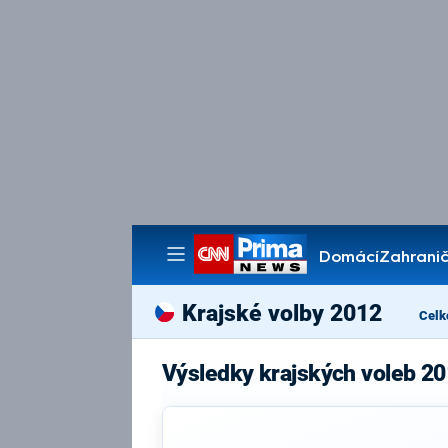
Domácí
Zahranič
Pořady
Krajské volby 2012
Celk
Výsledky krajských voleb 20