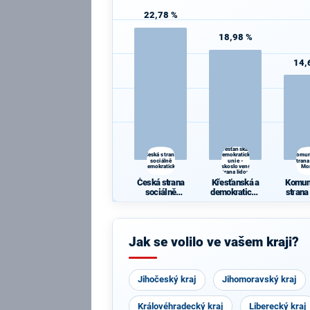
22,78 %
18,98 %
14,
Křesťanská a
Česká strana
demokratická
Komun
sociálně
unie -
strana
demokratická
Československá
Mo
strana lidová
Česká strana
Křesťanská a
Komun
sociálně
demokratická
strana
demokratická
unie -
Mo
Českoslovens
ká strana
lidová
Jak se volilo ve vašem kraji?
Jihočeský kraj
Jihomoravský kraj
Královéhradecký kraj
Liberecký kraj