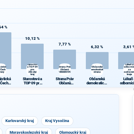
64 %
10,12 %
7,77 %
6,32 %
3,61 
Starostové
Lékaři a
istická
a TOP 09
Strana Práv
Občanská
odborníc
 Čech a
pro
Občanů
demokratická
za
ravy
Zlínský
ZEMANOVCI
strana
ozdraven
kraj
kraje
istická
Starostové a
Strana Práv
Občanská
Lékaři
 Čech a
TOP 09 pro
Občanů
demokratická
odborníc
ravy
Zlínský kraj
ZEMANOVCI
strana
ozdrave
kraje
Karlovarský kraj
Kraj Vysočina
Moravskoslezský kraj
Olomoucký kraj