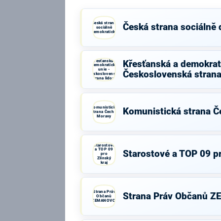
Česká strana
Česká strana sociálně
sociálně
demokratická
Křesťanská a
Křesťanská a demokrati
demokratická
unie -
Československá strana
Československá
strana lidová
Komunistická
Komunistická strana Č
strana Čech a
Moravy
Starostové
a TOP 09
Starostové a TOP 09 pr
pro
Zlínský
kraj
Strana Práv
Strana Práv Občanů 
Občanů
ZEMANOVCI