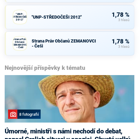
1,78 %
"UNP-
"UNP-STŘEDOČEŠI 2012"
STŘEDOČEŠI
2012"
3 hlasů
Strana Práv
1,78 %
Strana Práv Občanů ZEMANOVCI
Občanů
ZEMANOVCI
- Češi
3 hlasů
- Češi
Nejnovější příspěvky k tématu
8 fotografií
Úmorné, ministři s námi nechodí do debat,