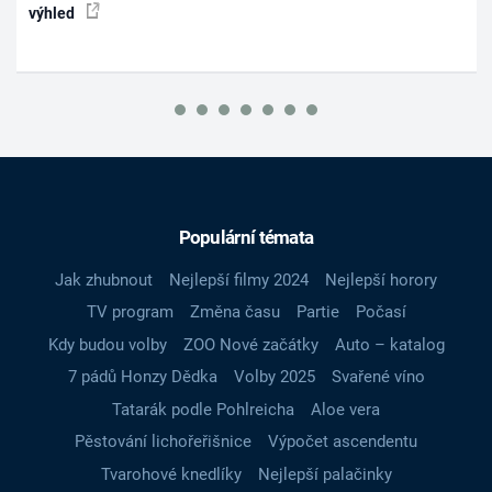
výhled
Populární témata
Jak zhubnout
Nejlepší filmy 2024
Nejlepší horory
TV program
Změna času
Partie
Počasí
Kdy budou volby
ZOO Nové začátky
Auto – katalog
7 pádů Honzy Dědka
Volby 2025
Svařené víno
Tatarák podle Pohlreicha
Aloe vera
Pěstování lichořeřišnice
Výpočet ascendentu
Tvarohové knedlíky
Nejlepší palačinky