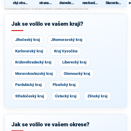
cká strana
strana
demokrati
nestraníků
Starostové
s
Čech a
sociálně
cká strana
"
pro
Moravy
demokrati
Středočes
cká
ký kraj
Jak se volilo ve vašem kraji?
Jihočeský kraj
Jihomoravský kraj
Karlovarský kraj
Kraj Vysočina
Královéhradecký kraj
Liberecký kraj
Moravskoslezský kraj
Olomoucký kraj
Pardubický kraj
Plzeňský kraj
Středočeský kraj
Ústecký kraj
Zlínský kraj
Jak se volilo ve vašem okrese?