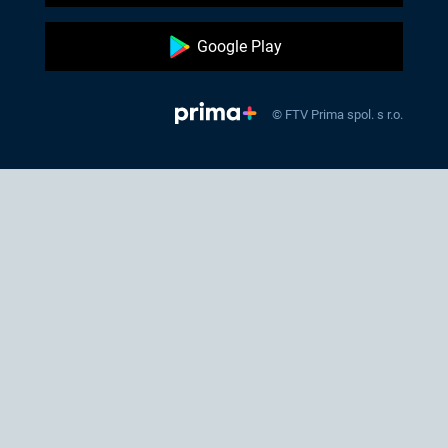
Google Play
© FTV Prima spol. s r.o.