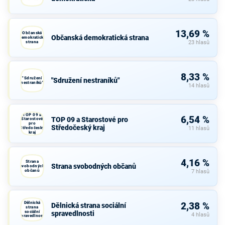
13,69 %
Občanská
Občanská demokratická strana
demokratická
strana
23 hlasů
8,33 %
"Sdružení
"Sdružení nestraníků"
nestraníků"
14 hlasů
TOP 09 a
6,54 %
TOP 09 a Starostové pro
Starostové
pro
Středočeský kraj
Středočeský
11 hlasů
kraj
4,16 %
Strana
Strana svobodných občanů
svobodných
občanů
7 hlasů
Dělnická
2,38 %
Dělnická strana sociální
strana
sociální
spravedlnosti
4 hlasů
spravedlnosti