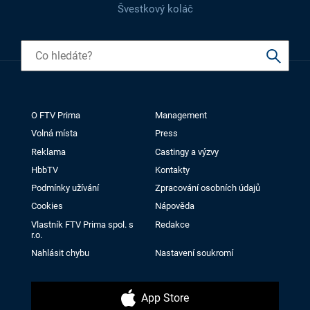
Švestkový koláč
O FTV Prima
Management
Volná místa
Press
Reklama
Castingy a výzvy
HbbTV
Kontakty
Podmínky užívání
Zpracování osobních údajů
Cookies
Nápověda
Vlastník FTV Prima spol. s
Redakce
r.o.
Nahlásit chybu
Nastavení soukromí
App Store