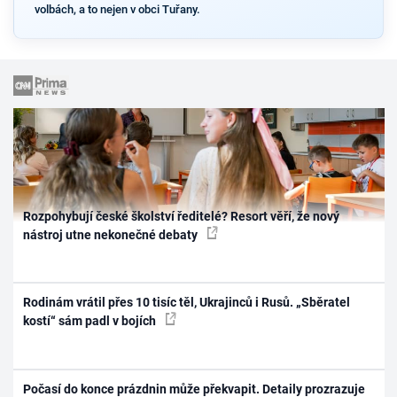
volbách, a to nejen v obci Tuřany.
Rozpohybují české školství ředitelé? Resort věří, že nový
nástroj utne nekonečné debaty
Rodinám vrátil přes 10 tisíc těl, Ukrajinců i Rusů. „Sběratel
kostí“ sám padl v bojích
Počasí do konce prázdnin může překvapit. Detaily prozrazuje