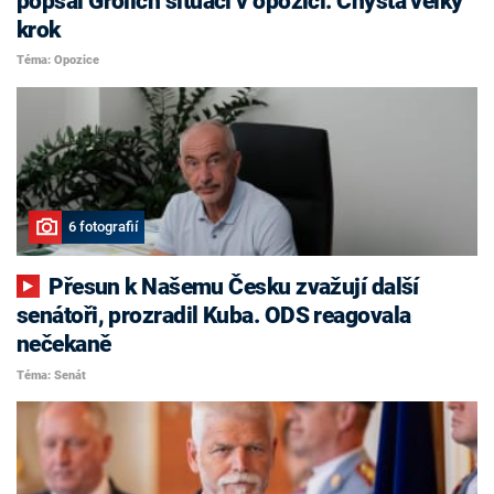
popsal Grolich situaci v opozici. Chystá velký
krok
Téma: Opozice
6 fotografií
Přesun k Našemu Česku zvažují další
senátoři, prozradil Kuba. ODS reagovala
nečekaně
Téma: Senát