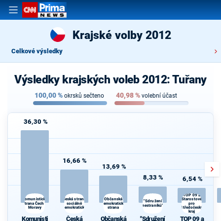
Krajské volby 2012
Celkové výsledky
Výsledky krajských voleb 2012: Tuřany
100,00
%
40,98
%
okrsků sečteno
volební účast
36,30 %
16,66 %
13,69 %
8,33 %
6,54 %
TOP 09 a
Česká strana
Komunistická
Občanská
Starostové
"Sdružení
strana Čech a
sociálně
demokratická
pro
nestraníků"
Moravy
demokratická
strana
Středočeský
kraj
Komunisti
Česká
Občanská
"Sdružení
TOP 09 a