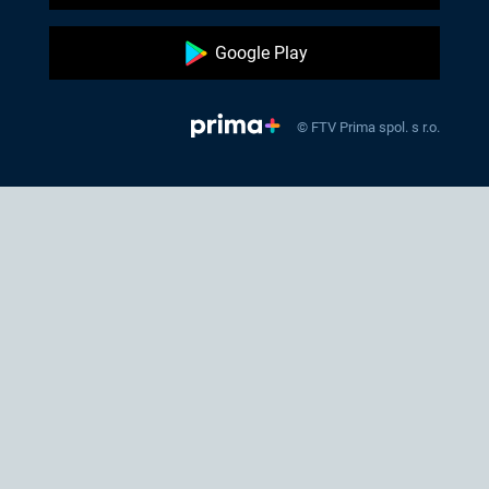
Google Play
© FTV Prima spol. s r.o.