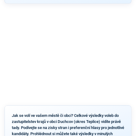
Jak se volí ve vašem městě či obci? Celkové výsledky voleb do
zastupitelstev krajů v obci Duchcov (okres Teplice) vidíte právě
tady. Podívejte se na zisky stran i preferenční hlasy pro jednotlivé
kandidáty. Prohlédnout si můžete také výsledky v minulých