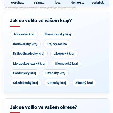
cká strana
strana
i.cz
demokrati
socialisté
Čech a
sociálně
cká strana
- levice
Moravy
demokrati
21. století
cká
Jak se volilo ve vašem kraji?
N
S
Jihočeský kraj
Jihomoravský kraj
Karlovarský kraj
Kraj Vysočina
Královéhradecký kraj
Liberecký kraj
Moravskoslezský kraj
Olomoucký kraj
Pardubický kraj
Plzeňský kraj
Středočeský kraj
Ústecký kraj
Zlínský kraj
Jak se volilo ve vašem okrese?