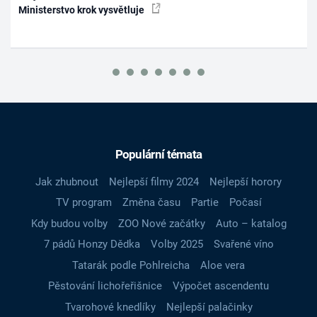
Ministerstvo krok vysvětluje
Populární témata
Jak zhubnout
Nejlepší filmy 2024
Nejlepší horory
TV program
Změna času
Partie
Počasí
Kdy budou volby
ZOO Nové začátky
Auto – katalog
7 pádů Honzy Dědka
Volby 2025
Svařené víno
Tatarák podle Pohlreicha
Aloe vera
Pěstování lichořeřišnice
Výpočet ascendentu
Tvarohové knedlíky
Nejlepší palačinky