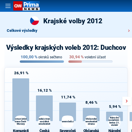
Krajské volby 2012
Celkové výsledky
Výsledky krajských voleb 2012: Duchcov
100,00
%
30,94
%
okrsků sečteno
volební účast
26,91 %
16,12 %
11,74 %
8,46 %
5,94 %
Dě
Národní
Česká strana
Občanská
Komunistická
socialisté -
strana Čech a
sociálně
Severočeši.cz
demokratická
sp
levice 21.
Moravy
demokratická
strana
století
NEP
Komunisti
Česká
Severočeš
Občanská
Národní