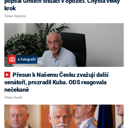
popsal Grolich situaci v opozici. Chystá velký
krok
Téma: Opozice
6 fotografií
Přesun k Našemu Česku zvažují další
senátoři, prozradil Kuba. ODS reagovala
nečekaně
Téma: Senát