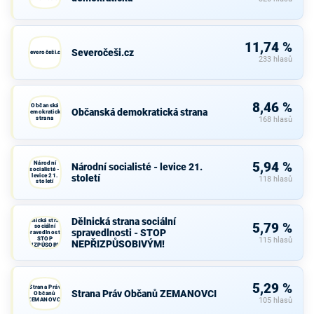
11,74 %
Severočeši.cz
Severočeši.cz
233 hlasů
8,46 %
Občanská
Občanská demokratická strana
demokratická
strana
168 hlasů
Národní
5,94 %
Národní socialisté - levice 21.
socialisté -
levice 21.
století
118 hlasů
století
Dělnická strana sociální
Dělnická strana
5,79 %
sociální
spravedlnosti - STOP
spravedlnosti -
STOP
115 hlasů
NEPŘIZPŮSOBIVÝM!
NEPŘIZPŮSOBIVÝM!
5,29 %
Strana Práv
Strana Práv Občanů ZEMANOVCI
Občanů
ZEMANOVCI
105 hlasů