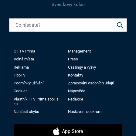
Švestkový koláč
O FTV Prima
Management
Volná místa
Press
Reklama
Castingy a výzvy
HbbTV
Kontakty
Podmínky užívání
Zpracování osobních údajů
Cookies
Nápověda
Vlastník FTV Prima spol. s
Redakce
r.o.
Nahlásit chybu
Nastavení soukromí
App Store