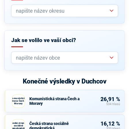
Jak se volilo ve vaší obci?
Konečné výsledky v Duchcov
26,91 %
Komunistická strana Čech a
Komunistická
strana Čech a
Moravy
Moravy
534 hlasů
16,12 %
Česká strana sociálně
Česká strana
sociálně
demokratická
demokratická
320 hlasů