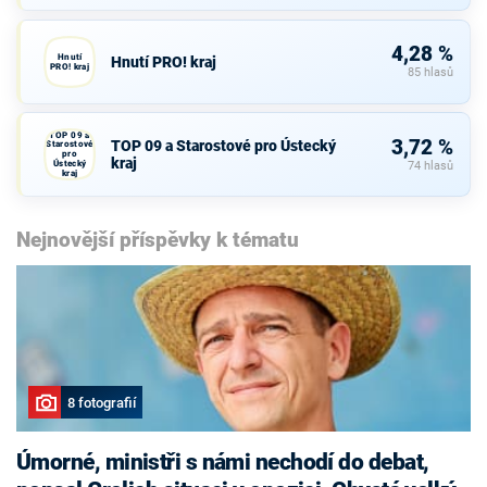
4,28 %
Hnutí
Hnutí PRO! kraj
PRO! kraj
85 hlasů
TOP 09 a
3,72 %
TOP 09 a Starostové pro Ústecký
Starostové
pro
kraj
Ústecký
74 hlasů
kraj
Nejnovější příspěvky k tématu
8 fotografií
Úmorné, ministři s námi nechodí do debat,