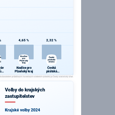
%
4,65 %
2,32 %
Koalice
áv
Česká
pro
pirátská
Plzeňský
CI
strana
kraj
ráv
Koalice pro
Česká
ů
Plzeňský kraj
pirátská
VCI
strana
Volby do krajských
zastupitelstev
Krajské volby 2024