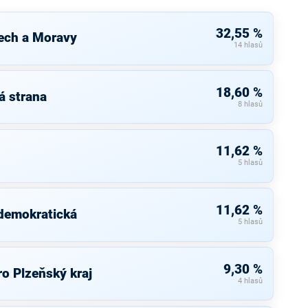
32,55 %
ech a Moravy
14 hlasů
18,60 %
á strana
8 hlasů
11,62 %
5 hlasů
11,62 %
 demokratická
5 hlasů
9,30 %
o Plzeňský kraj
4 hlasů