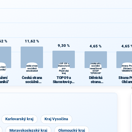
62 %
11,62 %
9,30 %
4,65 %
4,65 
TOP 09 a
Dělnická strana
Česká strana
Starostové
sociální
Strana Pr
užení
sociálně
pro
spravedlnosti -
Občanů
aníků"
demokratická
Plzeňský
STOP
ZEMANOV
kraj
NEPŘIZPŮSOBIVÝM!
užení
Česká strana
TOP 09 a
Dělnická
Strana P
aníků"
sociálně
Starostové pro
strana
Občan
demokratická
Plzeňský kraj
sociální
ZEMANO
spravedlnosti
- STOP
NEPŘIZPŮSO
BIVÝM!
Karlovarský kraj
Kraj Vysočina
Moravskoslezský kraj
Olomoucký kraj