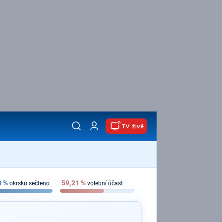
TV živě
0
%
59,21
%
okrsků sečteno
volební účast