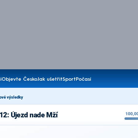
í
Objevte Česko
Jak ušetřit
Sport
Počasí
ové výsledky
12: Újezd nade Mží
100,0