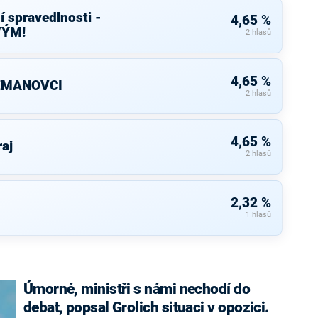
í spravedlnosti -
4,65 %
VÝM!
2 hlasů
4,65 %
ZEMANOVCI
2 hlasů
4,65 %
raj
2 hlasů
2,32 %
1 hlasů
Úmorné, ministři s námi nechodí do
debat, popsal Grolich situaci v opozici.