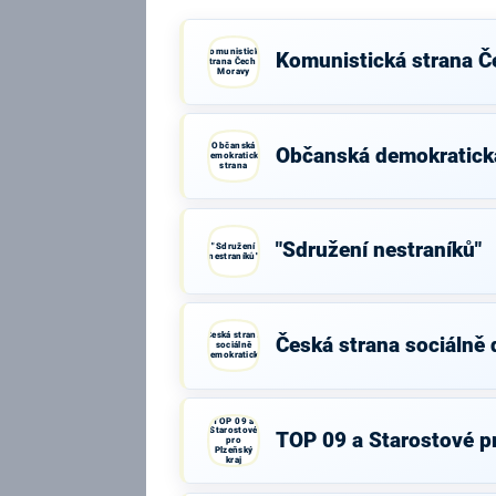
Komunistická
Komunistická strana Č
strana Čech a
Moravy
Občanská
Občanská demokratick
demokratická
strana
"Sdružení nestraníků"
"Sdružení
nestraníků"
Česká strana
Česká strana sociálně
sociálně
demokratická
TOP 09 a
Starostové
TOP 09 a Starostové pr
pro
Plzeňský
kraj