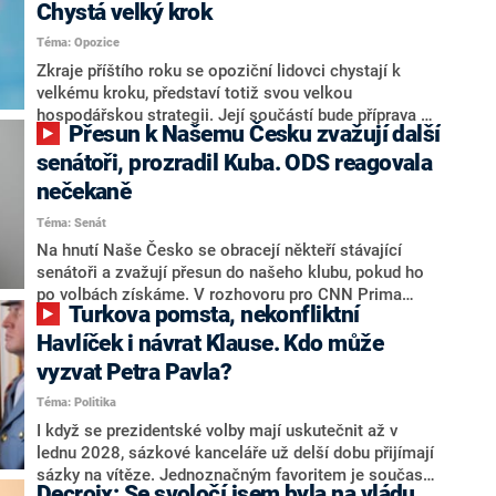
Chystá velký krok
Téma: Opozice
Zkraje příštího roku se opoziční lidovci chystají k
velkému kroku, představí totiž svou velkou
hospodářskou strategii. Její součástí bude příprava na
Přesun k Našemu Česku zvažují další
stárnutí populace, řekl ve středu na setkání s novináři
nový předseda lidovců Jan Grolich. Ten zároveň v
senátoři, prozradil Kuba. ODS reagovala
senátních volbách kandiduje ve Vyškově. Popsal i
nečekaně
aktivitu opozice, o níž vládní strany nebo političtí
Téma: Senát
komentátoři mluví jako o slabé a v defenzivě. „Je to
úmorná práce upozorňovat na chyby vlády. Ministři s
Na hnutí Naše Česko se obracejí někteří stávající
námi navíc nechodí do debat. Chceme ale ukazovat
senátoři a zvažují přesun do našeho klubu, pokud ho
svoje témata,“ odpověděl Grolich na dotaz CNN Prima
po volbách získáme. V rozhovoru pro CNN Prima
Turkova pomsta, nekonfliktní
NEWS.
NEWS to řekl zakladatel hnutí a jihočeský hejtman
Martin Kuba. Konkrétní nebyl, ale získat by takto mohl
Havlíček i návrat Klause. Kdo může
například senátora Zdeňka Hrabu, který je dnes
vyzvat Petra Pavla?
součástí klubu ODS a TOP 09. Hraba to na dotaz
Téma: Politika
redakce nevyloučil. Předseda klubu senátorů ODS
Zdeněk Nytra redakci řekl, že počítá s odchodem
I když se prezidentské volby mají uskutečnit až v
některých senátorů z klubu a že Naše Česko není
lednu 2028, sázkové kanceláře už delší dobu přijímají
nepřítel, ale soupeř.
sázky na vítěze. Jednoznačným favoritem je současná
Decroix: Se svoločí jsem byla na vládu