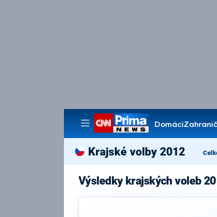
Domácí
Zahranič
Pořady
Krajské volby 2012
Celk
Výsledky krajských voleb 20