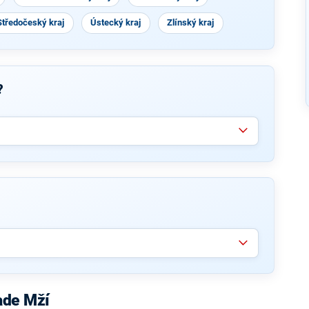
Středočeský kraj
Ústecký kraj
Zlínský kraj
?
ade Mží