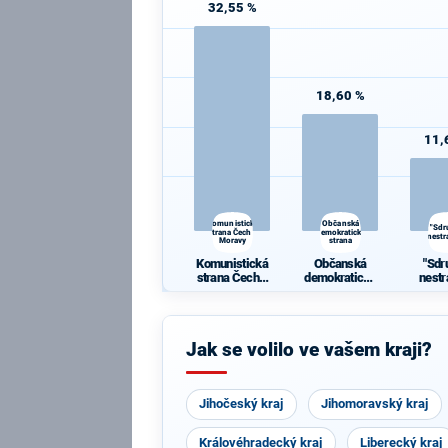
32,55 %
18,60 %
11,
Komunistická
Občanská
"Sdr
strana Čech a
demokratická
nestr
Moravy
strana
Komunistická
Občanská
"Sdr
strana Čech a
demokratická
nestr
Moravy
strana
Jak se volilo ve vašem kraji?
Jihočeský kraj
Jihomoravský kraj
Královéhradecký kraj
Liberecký kraj