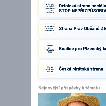
Dělnická strana
Dělnická strana sociáln
sociální
spravedlnosti -
STOP NEPŘIZPŮSOBI
STOP
NEPŘIZPŮSOBIVÝM!
Strana Práv
Strana Práv Občanů 
Občanů
ZEMANOVCI
Koalice
Koalice pro Plzeňský k
pro
Plzeňský
kraj
Česká
Česká pirátská strana
pirátská
strana
Nejnovější příspěvky k tématu