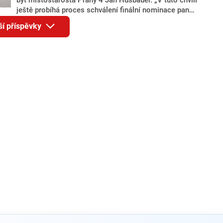
ještě probíhá proces schválení finální nominace pana
Jana Hušbauera Výborem hnutí ANO,“ uvedl pro
ší příspěvky
redakci místopředseda pražského ANO Martin
Benkovič. O Hušbauerovi se spekulovalo jako o
náhradníkovi v čele pražské kandidátky poté, co
rezignoval po sérii nejasností v majetkových
přiznáních a pořizování bytů Ondřej Prokop. Zároveň
ale stále není jasné, kdo bude za ANO kandidovat ve
dvou ze tří pražských obvodů do horní komory
parlamentu. ANO má v Praze dlouhodobě horší
výsledky než ve zbytku republiky.