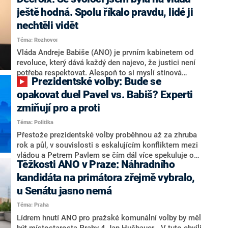
hlava státu Petr Pavel. Daleko za ním pak bookmakeři
zmiňují dva výrazné politiky ANO, tedy premiéra
ještě hodná. Spolu říkalo pravdu, lidé ji
Andreje Babiše a ministra průmyslu Karla Havlíčka.
nechtěli vidět
Oblíbeným tipem samotných sázkařů je poslanec za
Téma: Rozhovor
Motoristy Filip Turek. Politolog Jan Kubáček nicméně
o případné kandidatuře kohokoliv ze zmíněné trojice
Vláda Andreje Babiše (ANO) je prvním kabinetem od
značně pochybuje. Podle něj současná koalice dosud
revoluce, který dává každý den najevo, že justici není
nemá osobu, která by Pavlovi mohla konkurovat.
potřeba respektovat. Alespoň to si myslí stínová
Prezidentské volby: Bude se
ministryně spravedlnosti ODS Eva Decroix. V
rozhovoru pro CNN Prima NEWS si nebrala servítky
opakovat duel Pavel vs. Babiš? Experti
ohledně politického výkonu svého nástupce Jeronýma
zmiňují pro a proti
Tejce (za ANO) či vládní zmocněnkyně pro lidská
Téma: Politika
práva Taťány Malé (ANO). Označením „svoloč“ na
adresu vlády prý byla ještě hodná. Decroix se také
Přestože prezidentské volby proběhnou až za zhruba
vrátila k volební porážce koalice Spolu či promluvila o
rok a půl, v souvislosti s eskalujícím konfliktem mezi
hnutí Naše Česko Martina Kuby.
vládou a Petrem Pavlem se čím dál více spekuluje o
Těžkosti ANO v Praze: Náhradního
tom, koho by do bitvy o Hrad mohla vyslat současná
koalice. Někteří političtí komentátoři znovu vytahují
kandidáta na primátora zřejmě vybralo,
jméno premiéra Andreje Babiše (ANO). Jak moc je
u Senátu jasno nemá
pravděpodobné, že se v prezidentských volbách 2028
Téma: Praha
bude znovu opakovat souboj z roku 2023?
Lídrem hnutí ANO pro pražské komunální volby by měl
být místostarosta Prahy 4 Jan Hušbauer. „V tuto chvíli