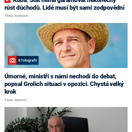
růst důchodů. Lidé musí být sami zodpovědní
Téma: Rozhovor
8 fotografií
Úmorné, ministři s námi nechodí do debat,
popsal Grolich situaci v opozici. Chystá velký
krok
Téma: Opozice