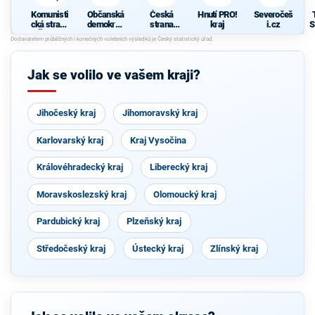
Komunisti
Občanská
Česká
Hnutí PRO!
Severočeš
cká strana
demokrati
strana
kraj
i.cz
S
Čech a
cká strana
sociálně
Moravy
demokrati
cká
Jak se volilo ve vašem kraji?
Jihočeský kraj
Jihomoravský kraj
Karlovarský kraj
Kraj Vysočina
Královéhradecký kraj
Liberecký kraj
Moravskoslezský kraj
Olomoucký kraj
Pardubický kraj
Plzeňský kraj
Středočeský kraj
Ústecký kraj
Zlínský kraj