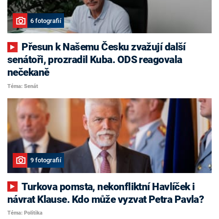
6 fotografií
Přesun k Našemu Česku zvažují další
senátoři, prozradil Kuba. ODS reagovala
nečekaně
Téma: Senát
9 fotografií
Turkova pomsta, nekonfliktní Havlíček i
návrat Klause. Kdo může vyzvat Petra Pavla?
Téma: Politika