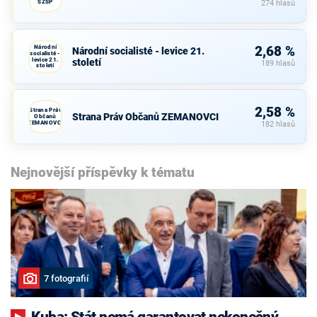
SZSP
274 hlasů
Národní
2,68 %
Národní socialisté - levice 21.
socialisté -
levice 21.
století
189 hlasů
století
2,58 %
Strana Práv
Strana Práv Občanů ZEMANOVCI
Občanů
ZEMANOVCI
182 hlasů
Nejnovější příspěvky k tématu
7 fotografií
Kuba: Stát nemá garantovat nekonečný