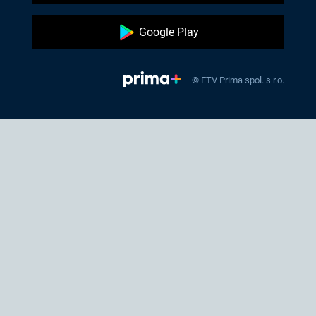
Google Play
© FTV Prima spol. s r.o.