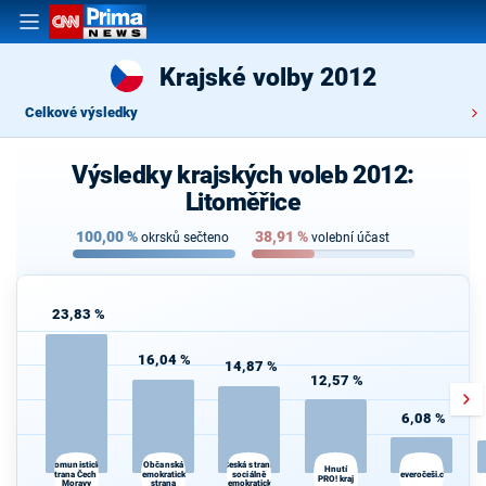
Krajské volby 2012
Celkové výsledky
Výsledky krajských voleb 2012:
Litoměřice
100,00
%
38,91
%
okrsků sečteno
volební účast
23,83 %
16,04 %
14,87 %
12,57 %
6,08 %
Občanská
Komunistická
Česká strana
Hnutí
strana Čech a
demokratická
sociálně
Severočeši.cz
PRO! kraj
Moravy
strana
demokratická