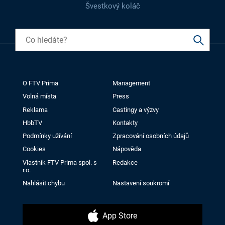
Švestkový koláč
O FTV Prima
Management
Volná místa
Press
Reklama
Castingy a výzvy
HbbTV
Kontakty
Podmínky užívání
Zpracování osobních údajů
Cookies
Nápověda
Vlastník FTV Prima spol. s
Redakce
r.o.
Nahlásit chybu
Nastavení soukromí
App Store