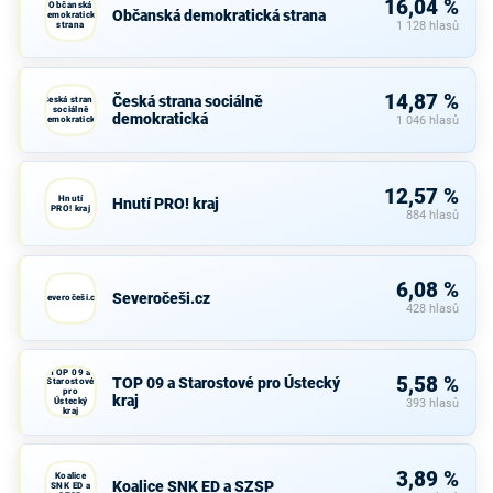
16,04 %
Občanská
Občanská demokratická strana
demokratická
strana
1 128 hlasů
14,87 %
Česká strana sociálně
Česká strana
sociálně
demokratická
demokratická
1 046 hlasů
12,57 %
Hnutí
Hnutí PRO! kraj
PRO! kraj
884 hlasů
6,08 %
Severočeši.cz
Severočeši.cz
428 hlasů
TOP 09 a
5,58 %
TOP 09 a Starostové pro Ústecký
Starostové
pro
kraj
Ústecký
393 hlasů
kraj
3,89 %
Koalice
Koalice SNK ED a SZSP
SNK ED a