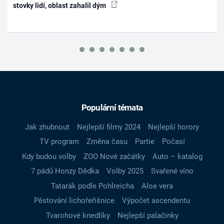
stovky lidí, oblast zahalil dým
Populární témata
Jak zhubnout
Nejlepší filmy 2024
Nejlepší horory
TV program
Změna času
Partie
Počasí
Kdy budou volby
ZOO Nové začátky
Auto – katalog
7 pádů Honzy Dědka
Volby 2025
Svařené víno
Tatarák podle Pohlreicha
Aloe vera
Pěstování lichořeřišnice
Výpočet ascendentu
Tvarohové knedlíky
Nejlepší palačinky