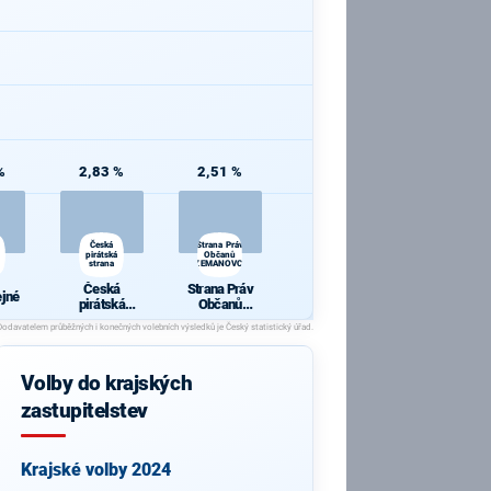
%
2,83 %
2,51 %
Česká
Strana Práv
pirátská
Občanů
strana
ZEMANOVCI
Česká
Strana Práv
ejné
pirátská
Občanů
strana
ZEMANOVCI
Volby do krajských
zastupitelstev
Krajské volby 2024