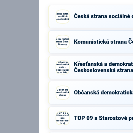
Česká strana
Česká strana sociálně
sociálně
demokratická
Komunistická
Komunistická strana Č
strana Čech a
Moravy
Křesťanská a
Křesťanská a demokrati
demokratická
unie -
Československá strana
Československá
strana lidová
Občanská
Občanská demokratick
demokratická
strana
TOP 09 a
Starostové
TOP 09 a Starostové p
pro
Jihomoravský
kraj