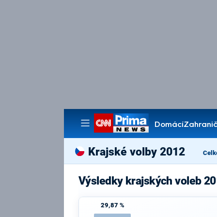
Domácí
Zahranič
Pořady
Krajské volby 2012
Celk
Výsledky krajských voleb 2
29,87 %