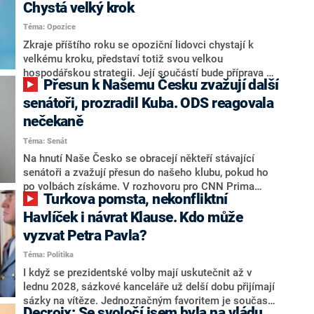
Chystá velký krok
Téma: Opozice
Zkraje příštího roku se opoziční lidovci chystají k
velkému kroku, představí totiž svou velkou
hospodářskou strategii. Její součástí bude příprava na
Přesun k Našemu Česku zvažují další
stárnutí populace, řekl ve středu na setkání s novináři
nový předseda lidovců Jan Grolich. Ten zároveň v
senátoři, prozradil Kuba. ODS reagovala
senátních volbách kandiduje ve Vyškově. Popsal i
nečekaně
aktivitu opozice, o níž vládní strany nebo političtí
Téma: Senát
komentátoři mluví jako o slabé a v defenzivě. „Je to
úmorná práce upozorňovat na chyby vlády. Ministři s
Na hnutí Naše Česko se obracejí někteří stávající
námi navíc nechodí do debat. Chceme ale ukazovat
senátoři a zvažují přesun do našeho klubu, pokud ho
svoje témata,“ odpověděl Grolich na dotaz CNN Prima
po volbách získáme. V rozhovoru pro CNN Prima
Turkova pomsta, nekonfliktní
NEWS.
NEWS to řekl zakladatel hnutí a jihočeský hejtman
Martin Kuba. Konkrétní nebyl, ale získat by takto mohl
Havlíček i návrat Klause. Kdo může
například senátora Zdeňka Hrabu, který je dnes
vyzvat Petra Pavla?
součástí klubu ODS a TOP 09. Hraba to na dotaz
Téma: Politika
redakce nevyloučil. Předseda klubu senátorů ODS
Zdeněk Nytra redakci řekl, že počítá s odchodem
I když se prezidentské volby mají uskutečnit až v
některých senátorů z klubu a že Naše Česko není
lednu 2028, sázkové kanceláře už delší dobu přijímají
nepřítel, ale soupeř.
sázky na vítěze. Jednoznačným favoritem je současná
Decroix: Se svoločí jsem byla na vládu