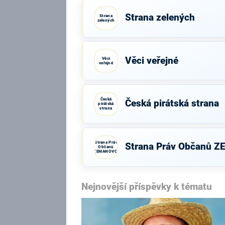
Strana zelených
Strana
zelených
Věci veřejné
Věci
veřejné
Česká
Česká pirátská strana
pirátská
strana
Strana Práv
Strana Práv Občanů 
Občanů
ZEMANOVCI
Nejnovější příspěvky k tématu