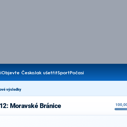
í
Objevte Česko
Jak ušetřit
Sport
Počasí
ové výsledky
012: Moravské Bránice
100,0