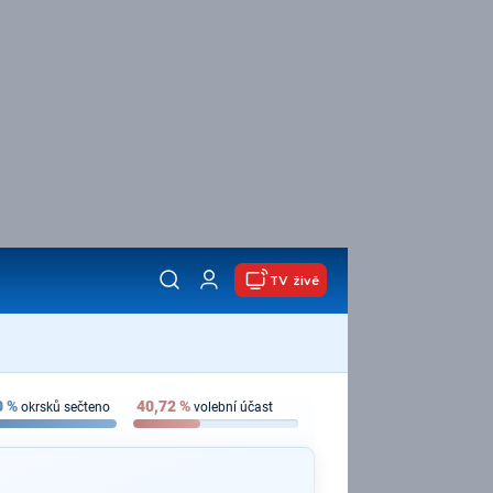
TV živě
0
%
40,72
%
okrsků sečteno
volební účast