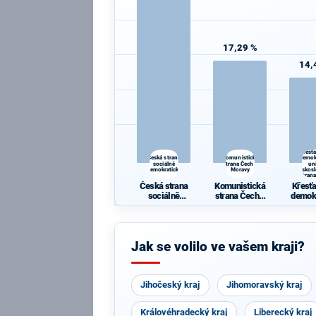
17,29 %
14,
Křesť
Česká strana
Komunistická
demok
sociálně
strana Čech a
un
demokratická
Moravy
Českos
strana
Česká strana
Komunistická
Křesť
sociálně
strana Čech a
demok
demokratická
Moravy
un
Česko
ká s
li
Jak se volilo ve vašem kraji?
Jihočeský kraj
Jihomoravský kraj
Královéhradecký kraj
Liberecký kraj