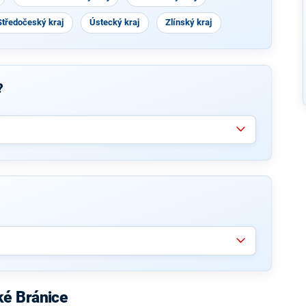
Středočeský kraj
Ústecký kraj
Zlínský kraj
?
ké Bránice