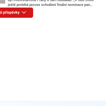
ještě probíhá proces schválení finální nominace pana
Jana Hušbauera Výborem hnutí ANO,“ uvedl pro
ší příspěvky
redakci místopředseda pražského ANO Martin
Benkovič. O Hušbauerovi se spekulovalo jako o
náhradníkovi v čele pražské kandidátky poté, co
rezignoval po sérii nejasností v majetkových
přiznáních a pořizování bytů Ondřej Prokop. Zároveň
ale stále není jasné, kdo bude za ANO kandidovat ve
dvou ze tří pražských obvodů do horní komory
parlamentu. ANO má v Praze dlouhodobě horší
výsledky než ve zbytku republiky.