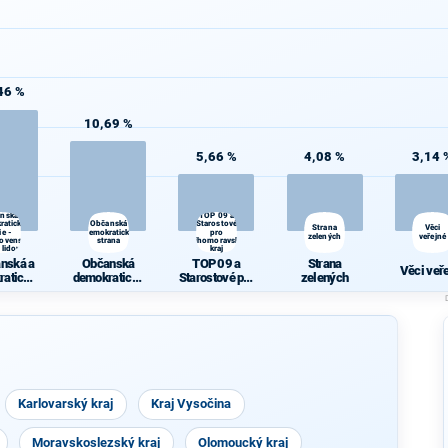
46 %
10,69 %
5,66 %
4,08 %
3,14 
anská a
TOP 09 a
ratická
Občanská
Starostové
Strana
Věci
ie -
demokratická
pro
zelených
veřejné
lovenská
strana
Jihomoravský
 lidová
kraj
anská a
Občanská
TOP 09 a
Strana
Věci veř
ratická
demokratická
Starostové pro
zelených
ie -
strana
Jihomoravský
slovens
kraj
trana
dová
Karlovarský kraj
Kraj Vysočina
Moravskoslezský kraj
Olomoucký kraj