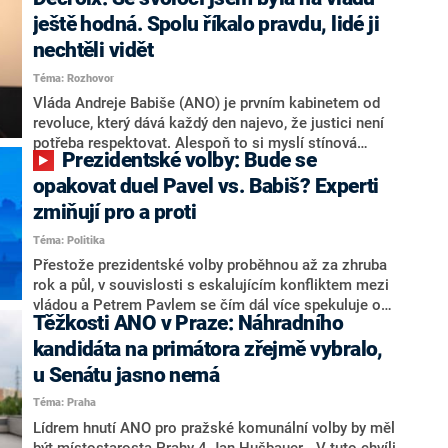
hlava státu Petr Pavel. Daleko za ním pak bookmakeři
zmiňují dva výrazné politiky ANO, tedy premiéra
ještě hodná. Spolu říkalo pravdu, lidé ji
Andreje Babiše a ministra průmyslu Karla Havlíčka.
nechtěli vidět
Oblíbeným tipem samotných sázkařů je poslanec za
Téma: Rozhovor
Motoristy Filip Turek. Politolog Jan Kubáček nicméně
o případné kandidatuře kohokoliv ze zmíněné trojice
Vláda Andreje Babiše (ANO) je prvním kabinetem od
značně pochybuje. Podle něj současná koalice dosud
revoluce, který dává každý den najevo, že justici není
nemá osobu, která by Pavlovi mohla konkurovat.
potřeba respektovat. Alespoň to si myslí stínová
Prezidentské volby: Bude se
ministryně spravedlnosti ODS Eva Decroix. V
rozhovoru pro CNN Prima NEWS si nebrala servítky
opakovat duel Pavel vs. Babiš? Experti
ohledně politického výkonu svého nástupce Jeronýma
zmiňují pro a proti
Tejce (za ANO) či vládní zmocněnkyně pro lidská
Téma: Politika
práva Taťány Malé (ANO). Označením „svoloč“ na
adresu vlády prý byla ještě hodná. Decroix se také
Přestože prezidentské volby proběhnou až za zhruba
vrátila k volební porážce koalice Spolu či promluvila o
rok a půl, v souvislosti s eskalujícím konfliktem mezi
hnutí Naše Česko Martina Kuby.
vládou a Petrem Pavlem se čím dál více spekuluje o
Těžkosti ANO v Praze: Náhradního
tom, koho by do bitvy o Hrad mohla vyslat současná
koalice. Někteří političtí komentátoři znovu vytahují
kandidáta na primátora zřejmě vybralo,
jméno premiéra Andreje Babiše (ANO). Jak moc je
u Senátu jasno nemá
pravděpodobné, že se v prezidentských volbách 2028
Téma: Praha
bude znovu opakovat souboj z roku 2023?
Lídrem hnutí ANO pro pražské komunální volby by měl
být místostarosta Prahy 4 Jan Hušbauer. „V tuto chvíli