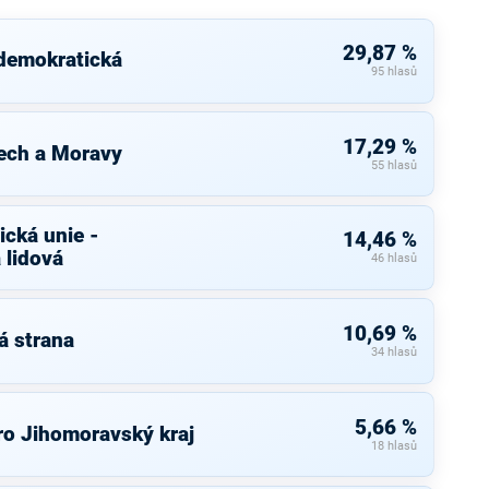
29,87 %
 demokratická
95 hlasů
17,29 %
ech a Moravy
55 hlasů
cká unie -
14,46 %
 lidová
46 hlasů
10,69 %
á strana
34 hlasů
5,66 %
ro Jihomoravský kraj
18 hlasů