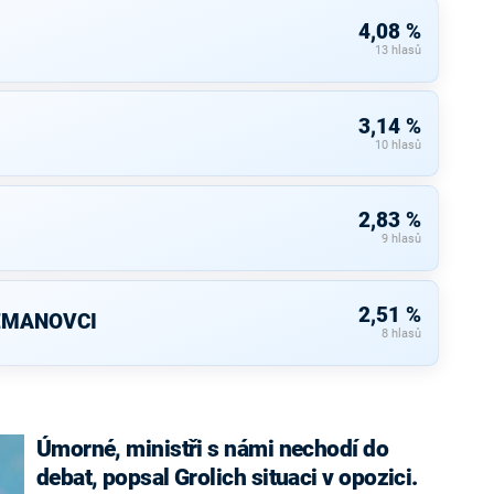
4,08 %
13 hlasů
3,14 %
10 hlasů
2,83 %
9 hlasů
2,51 %
ZEMANOVCI
8 hlasů
Úmorné, ministři s námi nechodí do
debat, popsal Grolich situaci v opozici.