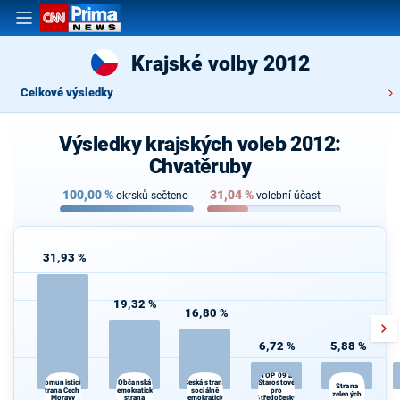
Krajské volby 2012
Celkové výsledky
Výsledky krajských voleb 2012:
Chvatěruby
100,00
%
31,04
%
okrsků sečteno
volební účast
31,93 %
19,32 %
16,80 %
6,72 %
5,88 %
TOP 09 a
Občanská
Starostové
Komunistická
Česká strana
Strana
strana Čech a
demokratická
sociálně
pro
zelených
Moravy
strana
demokratická
Středočeský