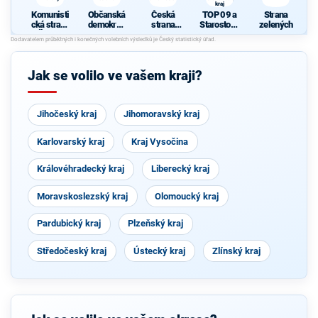
kraj
Komunisti
Občanská
Česká
TOP 09 a
Strana
cká strana
demokrati
strana
Starostové
zelených
Čech a
cká strana
sociálně
pro
Moravy
demokrati
Středočes
cká
ký kraj
Jak se volilo ve vašem kraji?
Jihočeský kraj
Jihomoravský kraj
Karlovarský kraj
Kraj Vysočina
Královéhradecký kraj
Liberecký kraj
Moravskoslezský kraj
Olomoucký kraj
Pardubický kraj
Plzeňský kraj
Středočeský kraj
Ústecký kraj
Zlínský kraj