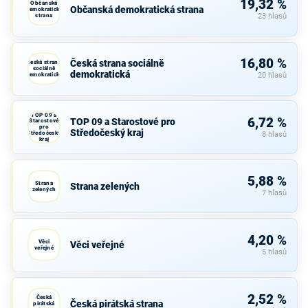
19,32 %
Občanská
Občanská demokratická strana
demokratická
strana
23 hlasů
16,80 %
Česká strana sociálně
Česká strana
sociálně
demokratická
demokratická
20 hlasů
TOP 09 a
6,72 %
TOP 09 a Starostové pro
Starostové
pro
Středočeský kraj
Středočeský
8 hlasů
kraj
5,88 %
Strana
Strana zelených
zelených
7 hlasů
4,20 %
Věci
Věci veřejné
veřejné
5 hlasů
2,52 %
Česká
Česká pirátská strana
pirátská