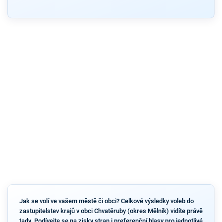
Jak se volí ve vašem městě či obci? Celkové výsledky voleb do
zastupitelstev krajů v obci Chvatěruby (okres Mělník) vidíte právě
tady. Podívejte se na zisky stran i preferenční hlasy pro jednotlivé