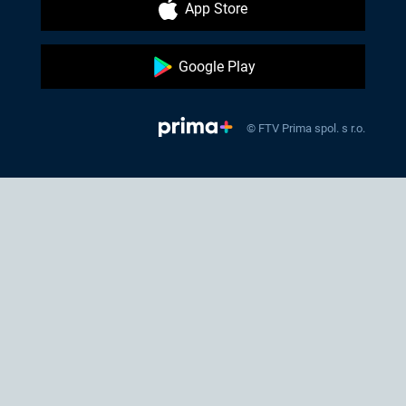
App Store
Google Play
© FTV Prima spol. s r.o.