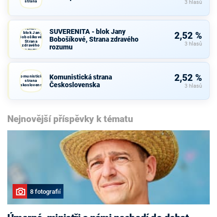
strana
3 hlasů
SUVERENITA
SUVERENITA - blok Jany
- blok Jany
2,52 %
Bobošíkové,
Bobošíkové, Strana zdravého
Strana
3 hlasů
zdravého
rozumu
rozumu
2,52 %
Komunistická strana
Komunistická
strana
Československa
Československa
3 hlasů
Nejnovější příspěvky k tématu
8 fotografií