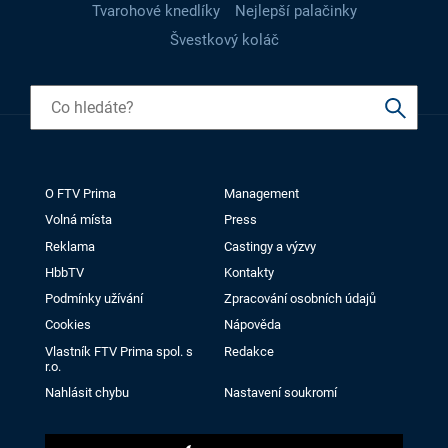
Tvarohové knedlíky
Nejlepší palačinky
Švestkový koláč
O FTV Prima
Management
Volná místa
Press
Reklama
Castingy a výzvy
HbbTV
Kontakty
Podmínky užívání
Zpracování osobních údajů
Cookies
Nápověda
Vlastník FTV Prima spol. s
Redakce
r.o.
Nahlásit chybu
Nastavení soukromí