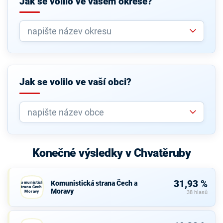
Jak se volilo ve vašem okrese?
Jak se volilo ve vaší obci?
Konečné výsledky v Chvatěruby
31,93 %
Komunistická strana Čech a
Komunistická
strana Čech a
Moravy
Moravy
38 hlasů