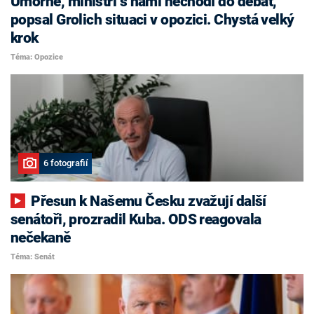
Úmorné, ministři s námi nechodí do debat,
popsal Grolich situaci v opozici. Chystá velký
krok
Téma: Opozice
6 fotografií
Přesun k Našemu Česku zvažují další
senátoři, prozradil Kuba. ODS reagovala
nečekaně
Téma: Senát