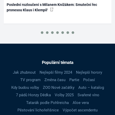
Poslední rozloučení s Milanem Knížákem: Smuteční řec
pronesou Klaus i Klempíř
Populární témata
Jak zhubnout
Nejlepší filmy 2024
Nejlepší horory
TV program
Změna času
Partie
Počasí
Kdy budou volby
ZOO Nové začátky
Auto – katalog
7 pádů Honzy Dědka
Volby 2025
Svařené víno
Tatarák podle Pohlreicha
Aloe vera
Pěstování lichořeřišnice
Výpočet ascendentu