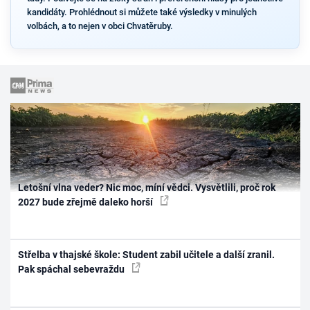
kandidáty. Prohlédnout si můžete také výsledky v minulých
volbách, a to nejen v obci Chvatěruby.
Letošní vlna veder? Nic moc, míní vědci. Vysvětlili, proč rok
2027 bude zřejmě daleko horší
Střelba v thajské škole: Student zabil učitele a další zranil.
Pak spáchal sebevraždu