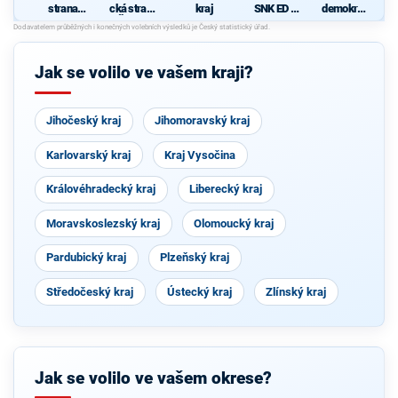
strana
cká strana
kraj
SNK ED a
demokrati
sociálně
Čech a
SZSP
cká strana
demokrati
Moravy
cká
Jak se volilo ve vašem kraji?
Jihočeský kraj
Jihomoravský kraj
Karlovarský kraj
Kraj Vysočina
Královéhradecký kraj
Liberecký kraj
Moravskoslezský kraj
Olomoucký kraj
Pardubický kraj
Plzeňský kraj
Středočeský kraj
Ústecký kraj
Zlínský kraj
Jak se volilo ve vašem okrese?