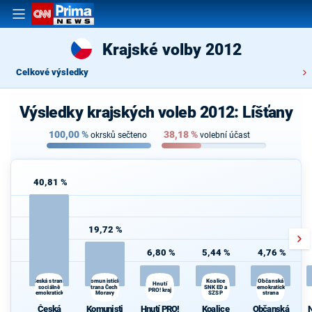
Krajské volby 2012
Celkové výsledky
Výsledky krajských voleb 2012: Líšťany
100,00
%
38,18
%
okrsků sečteno
volební účast
40,81 %
19,72 %
6,80 %
5,44 %
4,76 %
Komunistická
Koalice
Česká strana
Občanská
Hnutí
N
sociálně
strana Čech a
SNK ED a
demokratická
PRO! kraj
demokratická
Moravy
SZSP
strana
Česká
Komunisti
Hnutí PRO!
Koalice
Občanská