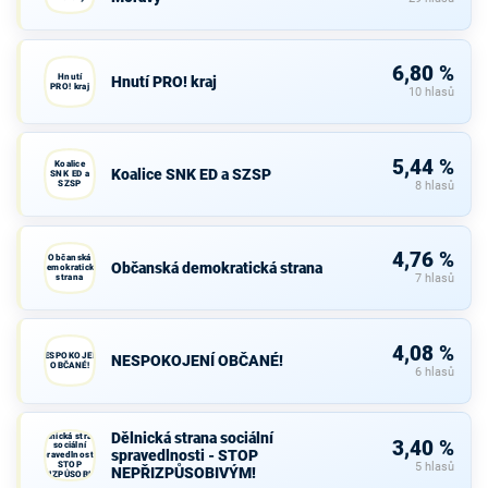
6,80 %
Hnutí
Hnutí PRO! kraj
PRO! kraj
10 hlasů
5,44 %
Koalice
Koalice SNK ED a SZSP
SNK ED a
SZSP
8 hlasů
4,76 %
Občanská
Občanská demokratická strana
demokratická
strana
7 hlasů
4,08 %
NESPOKOJENÍ
NESPOKOJENÍ OBČANÉ!
OBČANÉ!
6 hlasů
Dělnická strana sociální
Dělnická strana
3,40 %
sociální
spravedlnosti - STOP
spravedlnosti -
STOP
5 hlasů
NEPŘIZPŮSOBIVÝM!
NEPŘIZPŮSOBIVÝM!