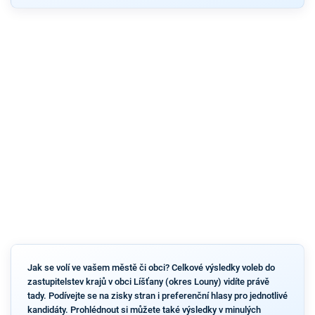
Jak se volí ve vašem městě či obci? Celkové výsledky voleb do
zastupitelstev krajů v obci Líšťany (okres Louny) vidíte právě
tady. Podívejte se na zisky stran i preferenční hlasy pro jednotlivé
kandidáty. Prohlédnout si můžete také výsledky v minulých