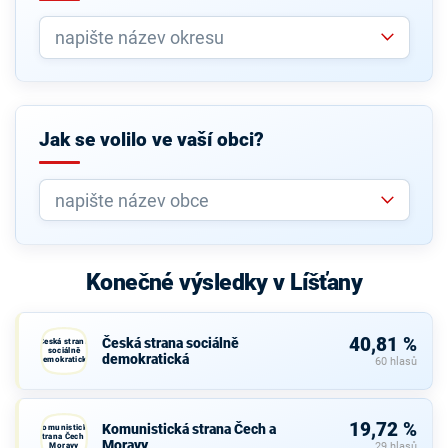
Jak se volilo ve vaší obci?
Konečné výsledky v Líšťany
40,81 %
Česká strana sociálně
Česká strana
sociálně
demokratická
demokratická
60 hlasů
19,72 %
Komunistická strana Čech a
Komunistická
strana Čech a
Moravy
Moravy
29 hlasů