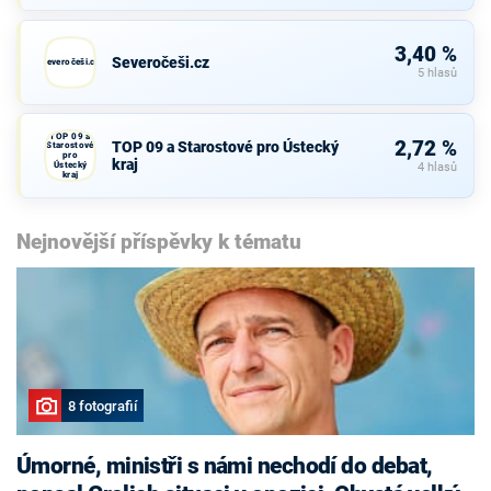
3,40 %
Severočeši.cz
Severočeši.cz
5 hlasů
TOP 09 a
2,72 %
TOP 09 a Starostové pro Ústecký
Starostové
pro
kraj
Ústecký
4 hlasů
kraj
Nejnovější příspěvky k tématu
8 fotografií
Úmorné, ministři s námi nechodí do debat,