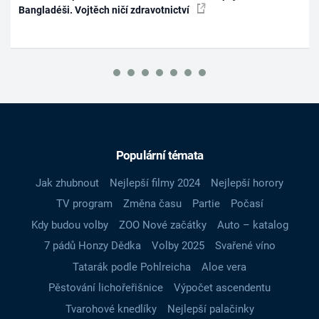
Bangladéši. Vojtěch ničí zdravotnictví
Populární témata
Jak zhubnout
Nejlepší filmy 2024
Nejlepší horory
TV program
Změna času
Partie
Počasí
Kdy budou volby
ZOO Nové začátky
Auto – katalog
7 pádů Honzy Dědka
Volby 2025
Svařené víno
Tatarák podle Pohlreicha
Aloe vera
Pěstování lichořeřišnice
Výpočet ascendentu
Tvarohové knedlíky
Nejlepší palačinky