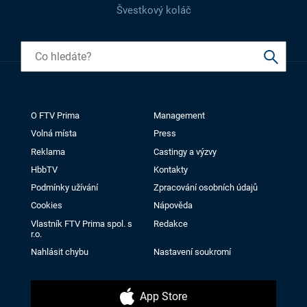
Švestkový koláč
O FTV Prima
Management
Volná místa
Press
Reklama
Castingy a výzvy
HbbTV
Kontakty
Podmínky užívání
Zpracování osobních údajů
Cookies
Nápověda
Vlastník FTV Prima spol. s
Redakce
r.o.
Nahlásit chybu
Nastavení soukromí
App Store