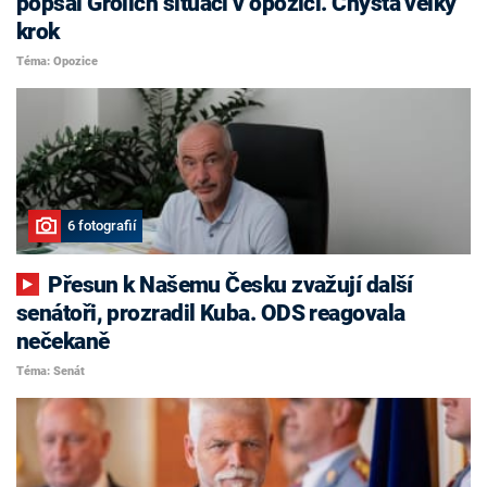
popsal Grolich situaci v opozici. Chystá velký
krok
Téma: Opozice
6 fotografií
Přesun k Našemu Česku zvažují další
senátoři, prozradil Kuba. ODS reagovala
nečekaně
Téma: Senát