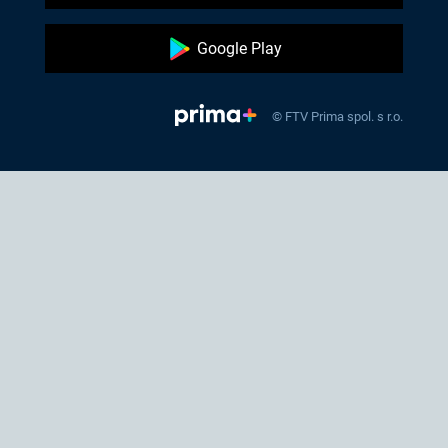
Google Play
© FTV Prima spol. s r.o.