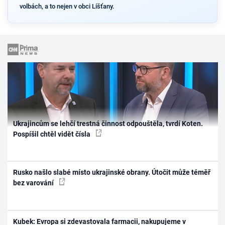
volbách, a to nejen v obci Líšťany.
Ukrajincům se lehčí trestná činnost odpouštěla, tvrdí Koten.
Pospíšil chtěl vidět čísla
Rusko našlo slabé místo ukrajinské obrany. Útočit může téměř
bez varování
Kubek: Evropa si zdevastovala farmacii, nakupujeme v