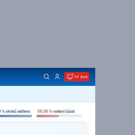
TV živě
0
%
50,00
%
okrsků sečteno
volební účast