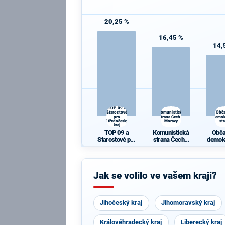
20,25 %
16,45 %
14,
TOP 09 a
Starostové
Komunistická
Obč
pro
strana Čech a
demok
Středočeský
Moravy
st
kraj
TOP 09 a
Komunistická
Obč
Starostové pro
strana Čech a
demok
Středočeský
Moravy
st
kraj
Jak se volilo ve vašem kraji?
Jihočeský kraj
Jihomoravský kraj
Královéhradecký kraj
Liberecký kraj