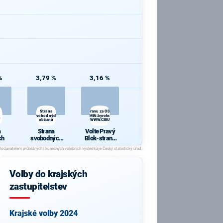
%
3,79 %
3,16 %
Strana
Volte Pravý Blok-stranu za ODVOLAT.polit.,NÍZKÉ
svobodných
daně,VYROVN.rozp.,MIN.byrokr.,SPRAV.just.,PŘÍMOU
h
občanů
demokr. WWW.CIBULKA.NET
a
Strana
Volte Pravý
ch
svobodných
Blok-stranu
občanů
za
ODVOLAT.poli
t.,NÍZKÉ
daně,VYROV
Volby do krajských
N.rozp.,MIN.b
yrokr.,SPRAV.
zastupitelstev
just.,PŘÍMOU
demokr.
WWW.CIBULK
A.NET
Krajské volby 2024