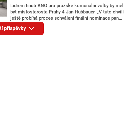
Lídrem hnutí ANO pro pražské komunální volby by měl
být místostarosta Prahy 4 Jan Hušbauer. „V tuto chvíli
ještě probíhá proces schválení finální nominace pana
Jana Hušbauera Výborem hnutí ANO,“ uvedl pro
ší příspěvky
redakci místopředseda pražského ANO Martin
Benkovič. O Hušbauerovi se spekulovalo jako o
náhradníkovi v čele pražské kandidátky poté, co
rezignoval po sérii nejasností v majetkových
přiznáních a pořizování bytů Ondřej Prokop. Zároveň
ale stále není jasné, kdo bude za ANO kandidovat ve
dvou ze tří pražských obvodů do horní komory
parlamentu. ANO má v Praze dlouhodobě horší
výsledky než ve zbytku republiky.