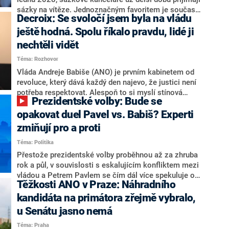
nepřítel, ale soupeř.
sázky na vítěze. Jednoznačným favoritem je současná
Decroix: Se svoločí jsem byla na vládu
hlava státu Petr Pavel. Daleko za ním pak bookmakeři
zmiňují dva výrazné politiky ANO, tedy premiéra
ještě hodná. Spolu říkalo pravdu, lidé ji
Andreje Babiše a ministra průmyslu Karla Havlíčka.
nechtěli vidět
Oblíbeným tipem samotných sázkařů je poslanec za
Téma: Rozhovor
Motoristy Filip Turek. Politolog Jan Kubáček nicméně
o případné kandidatuře kohokoliv ze zmíněné trojice
Vláda Andreje Babiše (ANO) je prvním kabinetem od
značně pochybuje. Podle něj současná koalice dosud
revoluce, který dává každý den najevo, že justici není
nemá osobu, která by Pavlovi mohla konkurovat.
potřeba respektovat. Alespoň to si myslí stínová
Prezidentské volby: Bude se
ministryně spravedlnosti ODS Eva Decroix. V
rozhovoru pro CNN Prima NEWS si nebrala servítky
opakovat duel Pavel vs. Babiš? Experti
ohledně politického výkonu svého nástupce Jeronýma
zmiňují pro a proti
Tejce (za ANO) či vládní zmocněnkyně pro lidská
Téma: Politika
práva Taťány Malé (ANO). Označením „svoloč“ na
adresu vlády prý byla ještě hodná. Decroix se také
Přestože prezidentské volby proběhnou až za zhruba
vrátila k volební porážce koalice Spolu či promluvila o
rok a půl, v souvislosti s eskalujícím konfliktem mezi
hnutí Naše Česko Martina Kuby.
vládou a Petrem Pavlem se čím dál více spekuluje o
Těžkosti ANO v Praze: Náhradního
tom, koho by do bitvy o Hrad mohla vyslat současná
koalice. Někteří političtí komentátoři znovu vytahují
kandidáta na primátora zřejmě vybralo,
jméno premiéra Andreje Babiše (ANO). Jak moc je
u Senátu jasno nemá
pravděpodobné, že se v prezidentských volbách 2028
Téma: Praha
bude znovu opakovat souboj z roku 2023?