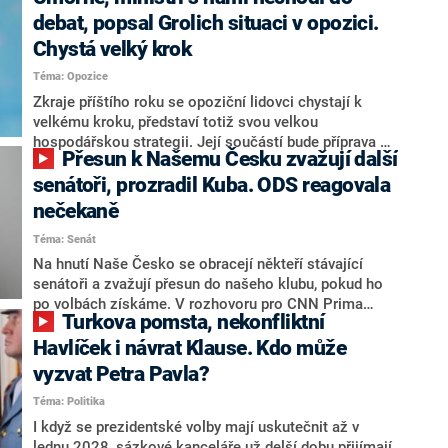
debat, popsal Grolich situaci v opozici.
Chystá velký krok
Téma: Opozice
Zkraje příštího roku se opoziční lidovci chystají k
velkému kroku, představí totiž svou velkou
hospodářskou strategii. Její součástí bude příprava na
Přesun k Našemu Česku zvažují další
stárnutí populace, řekl ve středu na setkání s novináři
nový předseda lidovců Jan Grolich. Ten zároveň v
senátoři, prozradil Kuba. ODS reagovala
senátních volbách kandiduje ve Vyškově. Popsal i
nečekaně
aktivitu opozice, o níž vládní strany nebo političtí
Téma: Senát
komentátoři mluví jako o slabé a v defenzivě. „Je to
úmorná práce upozorňovat na chyby vlády. Ministři s
Na hnutí Naše Česko se obracejí někteří stávající
námi navíc nechodí do debat. Chceme ale ukazovat
senátoři a zvažují přesun do našeho klubu, pokud ho
svoje témata,“ odpověděl Grolich na dotaz CNN Prima
po volbách získáme. V rozhovoru pro CNN Prima
Turkova pomsta, nekonfliktní
NEWS.
NEWS to řekl zakladatel hnutí a jihočeský hejtman
Martin Kuba. Konkrétní nebyl, ale získat by takto mohl
Havlíček i návrat Klause. Kdo může
například senátora Zdeňka Hrabu, který je dnes
vyzvat Petra Pavla?
součástí klubu ODS a TOP 09. Hraba to na dotaz
Téma: Politika
redakce nevyloučil. Předseda klubu senátorů ODS
Zdeněk Nytra redakci řekl, že počítá s odchodem
I když se prezidentské volby mají uskutečnit až v
některých senátorů z klubu a že Naše Česko není
lednu 2028, sázkové kanceláře už delší dobu přijímají