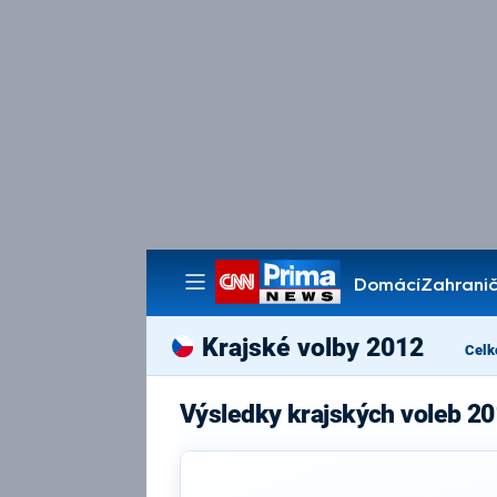
Domácí
Zahranič
Pořady
Krajské volby 2012
Celk
Výsledky krajských voleb 20