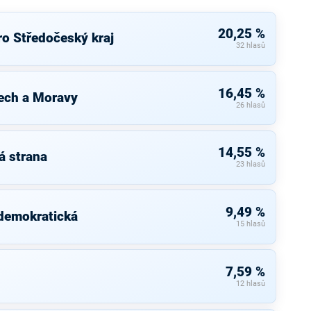
20,25 %
ro Středočeský kraj
32 hlasů
16,45 %
ech a Moravy
26 hlasů
14,55 %
á strana
23 hlasů
9,49 %
 demokratická
15 hlasů
7,59 %
12 hlasů