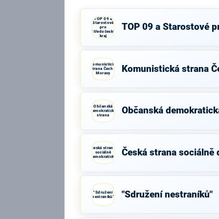
TOP 09 a
Starostové
TOP 09 a Starostové p
pro
Středočeský
kraj
Komunistická
Komunistická strana Č
strana Čech a
Moravy
Občanská
Občanská demokratick
demokratická
strana
Česká strana
Česká strana sociálně
sociálně
demokratická
"Sdružení nestraníků"
"Sdružení
nestraníků"