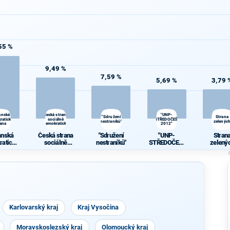
55 %
9,49 %
7,59 %
5,69 %
3,79 
anská
Česká strana
"UNP-
"Sdružení
Strana
ratická
sociálně
STŘEDOČEŠI
nestraníků"
zelenýc
rana
demokratická
2012"
anská
Česká strana
"Sdružení
"UNP-
Stran
ratická
sociálně
nestraníků"
STŘEDOČEŠI
zelený
rana
demokratická
2012"
Karlovarský kraj
Kraj Vysočina
Moravskoslezský kraj
Olomoucký kraj