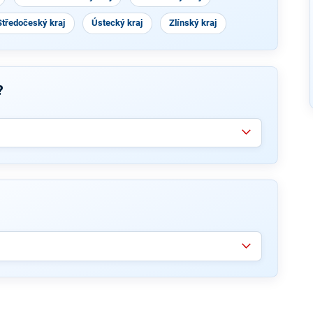
Středočeský kraj
Ústecký kraj
Zlínský kraj
?