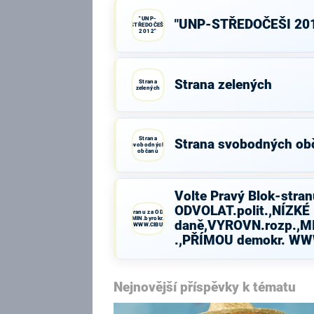
"UNP-
"UNP-STŘEDOČEŠI 20
STŘEDOČEŠI
2012"
Strana zelených
Strana
zelených
Strana
Strana svobodných ob
svobodných
občanů
Volte Pravý Blok-stran
ODVOLAT.polit.,NÍZKÉ
Volte Pravý Blok-stranu za ODVOLAT.polit.,NÍZKÉ
daně,VYROVN.rozp.,MIN.byrokr.,SPRAV.just.,PŘÍMOU
daně,VYROVN.rozp.,MI
demokr. WWW.CIBULKA.NET
.,PŘÍMOU demokr. W
Nejnovější příspěvky k tématu