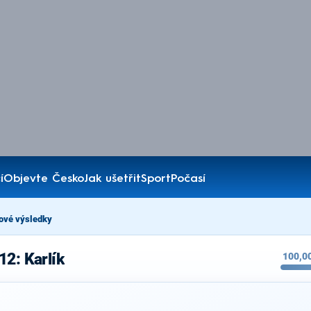
í
Objevte Česko
Jak ušetřit
Sport
Počasí
ové výsledky
12: Karlík
100,0