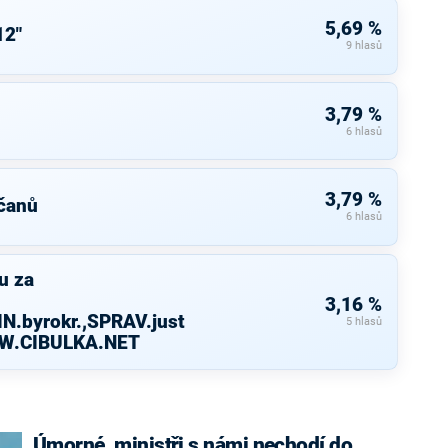
5,69 %
12"
9 hlasů
3,79 %
6 hlasů
3,79 %
čanů
6 hlasů
u za
3,16 %
N.byrokr.,SPRAV.just
5 hlasů
WW.CIBULKA.NET
Úmorné, ministři s námi nechodí do