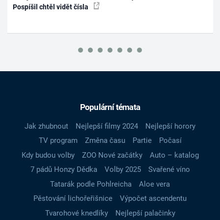
Pospíšil chtěl vidět čísla
Populární témata
Jak zhubnout
Nejlepší filmy 2024
Nejlepší horory
TV program
Změna času
Partie
Počasí
Kdy budou volby
ZOO Nové začátky
Auto – katalog
7 pádů Honzy Dědka
Volby 2025
Svařené víno
Tatarák podle Pohlreicha
Aloe vera
Pěstování lichořeřišnice
Výpočet ascendentu
Tvarohové knedlíky
Nejlepší palačinky