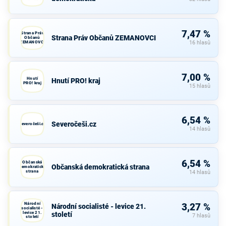
7,47 %
Strana Práv
Strana Práv Občanů ZEMANOVCI
Občanů
ZEMANOVCI
16 hlasů
7,00 %
Hnutí
Hnutí PRO! kraj
PRO! kraj
15 hlasů
6,54 %
Severočeši.cz
Severočeši.cz
14 hlasů
6,54 %
Občanská
Občanská demokratická strana
demokratická
strana
14 hlasů
Národní
3,27 %
Národní socialisté - levice 21.
socialisté -
levice 21.
století
7 hlasů
století