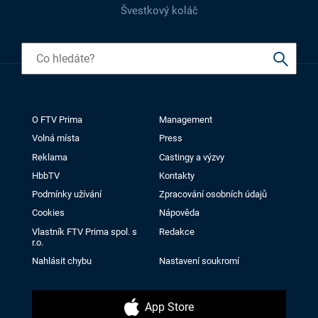
Švestkový koláč
O FTV Prima
Management
Volná místa
Press
Reklama
Castingy a výzvy
HbbTV
Kontakty
Podmínky užívání
Zpracování osobních údajů
Cookies
Nápověda
Vlastník FTV Prima spol. s
Redakce
r.o.
Nahlásit chybu
Nastavení soukromí
App Store