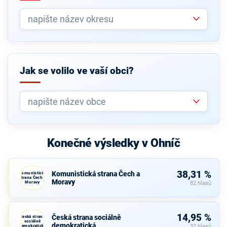
Jak se volilo ve vaší obci?
Konečné výsledky v Ohníč
38,31 %
Komunistická strana Čech a
Komunistická
strana Čech a
Moravy
Moravy
82 hlasů
14,95 %
Česká strana sociálně
Česká strana
sociálně
demokratická
demokratická
32 hlasů