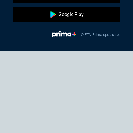
Google Play
© FTV Prima spol. s r.o.