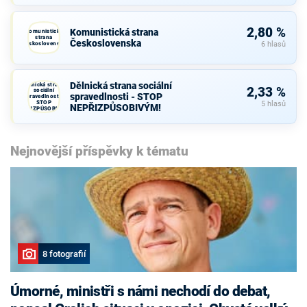
2,80 %
Komunistická strana
Komunistická
strana
Československa
Československa
6 hlasů
Dělnická strana sociální
Dělnická strana
2,33 %
sociální
spravedlnosti - STOP
spravedlnosti -
STOP
5 hlasů
NEPŘIZPŮSOBIVÝM!
NEPŘIZPŮSOBIVÝM!
Nejnovější příspěvky k tématu
8 fotografií
Úmorné, ministři s námi nechodí do debat,