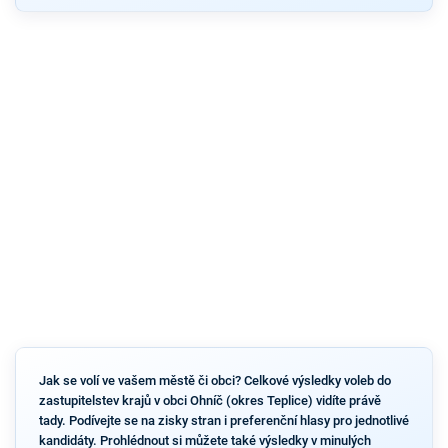
Jak se volí ve vašem městě či obci? Celkové výsledky voleb do
zastupitelstev krajů v obci Ohníč (okres Teplice) vidíte právě
tady. Podívejte se na zisky stran i preferenční hlasy pro jednotlivé
kandidáty. Prohlédnout si můžete také výsledky v minulých