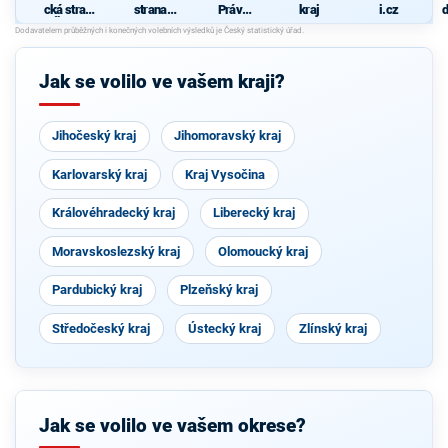
cká strana
strana
Práv
kraj
i.cz
d
Čech a
sociálně
Občanů
c
Moravy
demokrati
ZEMANO
cká
VCI
Jak se volilo ve vašem kraji?
Jihočeský kraj
Jihomoravský kraj
Karlovarský kraj
Kraj Vysočina
Královéhradecký kraj
Liberecký kraj
Moravskoslezský kraj
Olomoucký kraj
Pardubický kraj
Plzeňský kraj
Středočeský kraj
Ústecký kraj
Zlínský kraj
Jak se volilo ve vašem okrese?