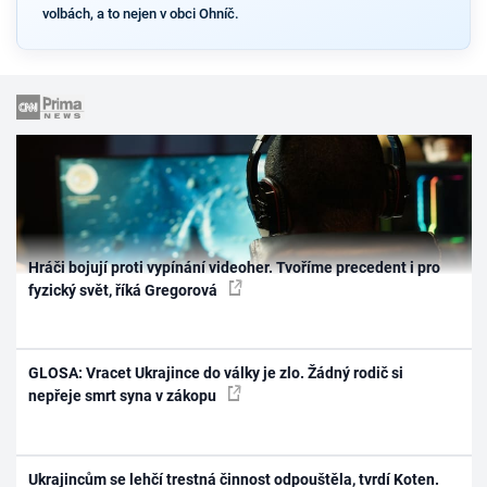
volbách, a to nejen v obci Ohníč.
Hráči bojují proti vypínání videoher. Tvoříme precedent i pro
fyzický svět, říká Gregorová
GLOSA: Vracet Ukrajince do války je zlo. Žádný rodič si
nepřeje smrt syna v zákopu
Ukrajincům se lehčí trestná činnost odpouštěla, tvrdí Koten.