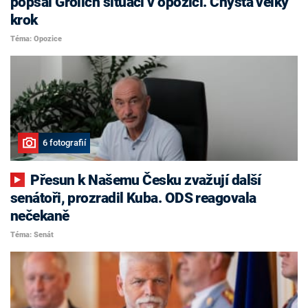
popsal Grolich situaci v opozici. Chystá velký
krok
Téma: Opozice
6 fotografií
Přesun k Našemu Česku zvažují další
senátoři, prozradil Kuba. ODS reagovala
nečekaně
Téma: Senát