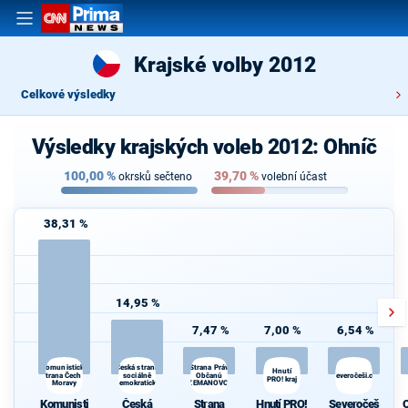
Krajské volby 2012
Celkové výsledky
Výsledky krajských voleb 2012: Ohníč
100,00
%
39,70
%
okrsků sečteno
volební účast
38,31 %
14,95 %
7,47 %
7,00 %
6,54 %
Česká strana
Komunistická
Strana Práv
Hnutí
strana Čech a
sociálně
Občanů
Severočeši.cz
d
PRO! kraj
Moravy
demokratická
ZEMANOVCI
Komunisti
Česká
Strana
Hnutí PRO!
Severočeš