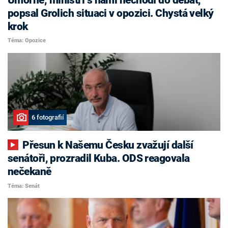
popsal Grolich situaci v opozici. Chystá velký
krok
Téma: Opozice
6 fotografií
Přesun k Našemu Česku zvažují další
senátoři, prozradil Kuba. ODS reagovala
nečekaně
Téma: Senát