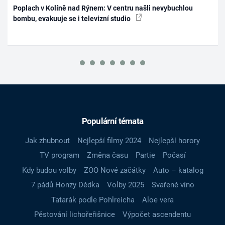
Poplach v Kolíně nad Rýnem: V centru našli nevybuchlou
bombu, evakuuje se i televizní studio
Populární témata
Jak zhubnout
Nejlepší filmy 2024
Nejlepší horory
TV program
Změna času
Partie
Počasí
Kdy budou volby
ZOO Nové začátky
Auto – katalog
7 pádů Honzy Dědka
Volby 2025
Svařené víno
Tatarák podle Pohlreicha
Aloe vera
Pěstování lichořeřišnice
Výpočet ascendentu