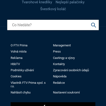
Tvarohové knedlíky
Nejlepší palačinky
Švestkový koláč
O FTV Prima
Management
Volná místa
Press
Reklama
Castingy a výzvy
HbbTV
Kontakty
Podmínky užívání
Zpracování osobních údajů
Cookies
Nápověda
Vlastník FTV Prima spol. s
Redakce
r.o.
Nahlásit chybu
Nastavení soukromí