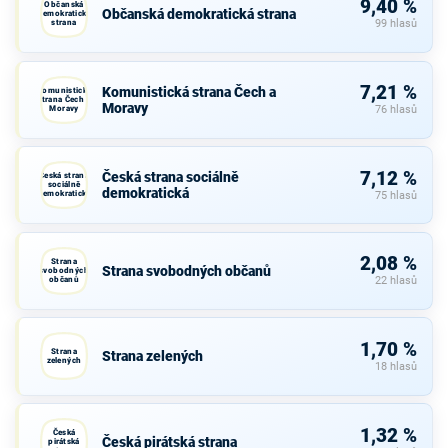
9,40 %
Občanská
Občanská demokratická strana
demokratická
strana
99 hlasů
7,21 %
Komunistická strana Čech a
Komunistická
strana Čech a
Moravy
Moravy
76 hlasů
7,12 %
Česká strana sociálně
Česká strana
sociálně
demokratická
demokratická
75 hlasů
2,08 %
Strana
Strana svobodných občanů
svobodných
občanů
22 hlasů
1,70 %
Strana
Strana zelených
zelených
18 hlasů
1,32 %
Česká
Česká pirátská strana
pirátská