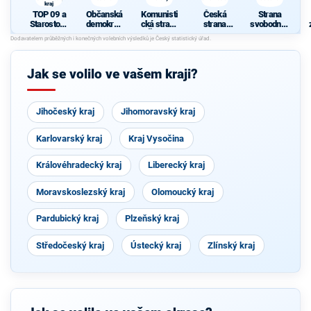
kraj
TOP 09 a
Občanská
Komunisti
Česká
Strana
Starostové
demokrati
cká strana
strana
svobodnýc
pro
cká strana
Čech a
sociálně
h občanů
Středočes
Moravy
demokrati
ký kraj
cká
Jak se volilo ve vašem kraji?
Jihočeský kraj
Jihomoravský kraj
Karlovarský kraj
Kraj Vysočina
Královéhradecký kraj
Liberecký kraj
Moravskoslezský kraj
Olomoucký kraj
Pardubický kraj
Plzeňský kraj
Středočeský kraj
Ústecký kraj
Zlínský kraj