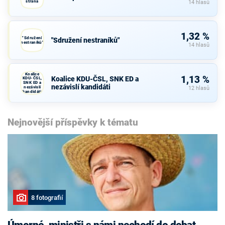
strana
14 hlasů
1,32 %
"Sdružení
"Sdružení nestraníků"
nestraníků"
14 hlasů
Koalice
1,13 %
Koalice KDU-ČSL, SNK ED a
KDU-ČSL,
SNK ED a
nezávislí kandidáti
nezávislí
12 hlasů
kandidáti
Nejnovější příspěvky k tématu
8 fotografií
Úmorné, ministři s námi nechodí do debat,