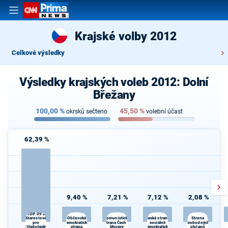
Krajské volby 2012
Celkové výsledky
Výsledky krajských voleb 2012: Dolní
Břežany
100,00
%
45,50
%
okrsků sečteno
volební účast
62,39 %
9,40 %
7,21 %
7,12 %
2,08 %
TOP 09 a
Občanská
Česká strana
Starostové
Komunistická
Strana
pro
demokratická
strana Čech a
sociálně
svobodných
Středočeský
strana
Moravy
demokratická
občanů