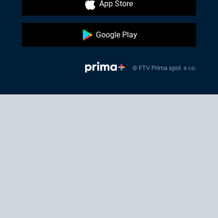
App Store
Google Play
© FTV Prima spol. s r.o.