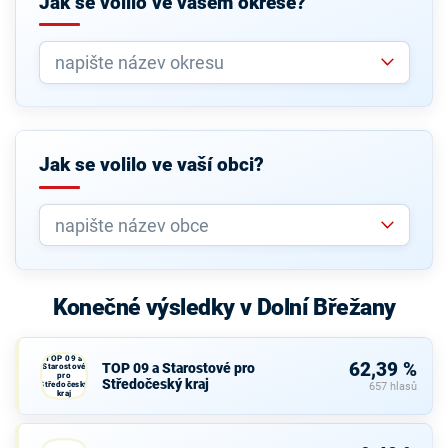
Jak se volilo ve vašem okrese?
Jak se volilo ve vaší obci?
Konečné výsledky v Dolní Břežany
TOP 09 a
62,39 %
TOP 09 a Starostové pro
Starostové
pro
Středočeský kraj
Středočeský
657 hlasů
kraj