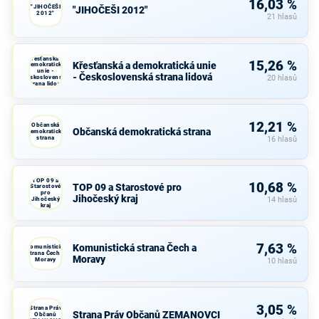
16,03 %
"JIHOČEŠI
"JIHOČEŠI 2012"
2012"
21 hlasů
Křesťanská a
15,26 %
Křesťanská a demokratická unie
demokratická
unie -
- Československá strana lidová
Československá
20 hlasů
strana lidová
12,21 %
Občanská
Občanská demokratická strana
demokratická
strana
16 hlasů
TOP 09 a
10,68 %
TOP 09 a Starostové pro
Starostové
pro
Jihočeský kraj
Jihočeský
14 hlasů
kraj
7,63 %
Komunistická strana Čech a
Komunistická
strana Čech a
Moravy
Moravy
10 hlasů
3,05 %
Strana Práv
Strana Práv Občanů ZEMANOVCI
Občanů