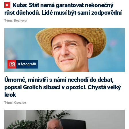
Kuba: Stát nemá garantovat nekonečný
růst důchodů. Lidé musí být sami zodpovědní
Téma: Rozhovor
8 fotografií
Úmorné, ministři s námi nechodí do debat,
popsal Grolich situaci v opozici. Chystá velký
krok
Téma: Opozice