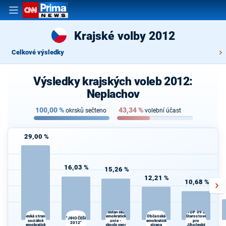
Krajské volby 2012
Celkové výsledky
Výsledky krajských voleb 2012:
Neplachov
100,00
%
43,34
%
okrsků sečteno
volební účast
29,00 %
16,03 %
15,26 %
12,21 %
10,68 %
Křesťanská a
TOP 09 a
Občanská
K
Česká strana
demokratická
Starostové
"JIHOČEŠI
sociálně
unie -
demokratická
pro
s
2012"
demokratická
Československá
strana
Jihočeský