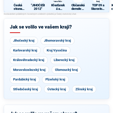
strana lidová
kraj
Česká
"JIHOČEŠI
Křesťansk
Občanská
TOP 09 a
K
strana
2012"
á a
demokrati
Starostové
c
sociálně
demokrati
cká strana
pro
demokrati
cká unie -
Jihočeský
cká
Českoslov
kraj
enská
Jak se volilo ve vašem kraji?
strana
lidová
Jihočeský kraj
Jihomoravský kraj
Karlovarský kraj
Kraj Vysočina
Královéhradecký kraj
Liberecký kraj
Moravskoslezský kraj
Olomoucký kraj
Pardubický kraj
Plzeňský kraj
Středočeský kraj
Ústecký kraj
Zlínský kraj