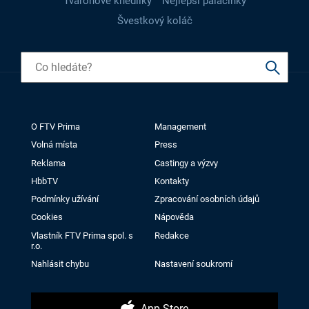
Tvarohové knedlíky
Nejlepší palačinky
Švestkový koláč
O FTV Prima
Management
Volná místa
Press
Reklama
Castingy a výzvy
HbbTV
Kontakty
Podmínky užívání
Zpracování osobních údajů
Cookies
Nápověda
Vlastník FTV Prima spol. s
Redakce
r.o.
Nahlásit chybu
Nastavení soukromí
App Store