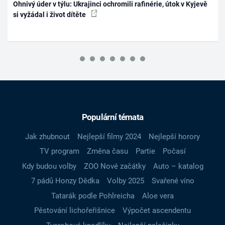
Ohnivý úder v týlu: Ukrajinci ochromili rafinérie, útok v Kyjevě
si vyžádal i život dítěte
Populární témata
Jak zhubnout
Nejlepší filmy 2024
Nejlepší horory
TV program
Změna času
Partie
Počasí
Kdy budou volby
ZOO Nové začátky
Auto – katalog
7 pádů Honzy Dědka
Volby 2025
Svařené víno
Tatarák podle Pohlreicha
Aloe vera
Pěstování lichořeřišnice
Výpočet ascendentu