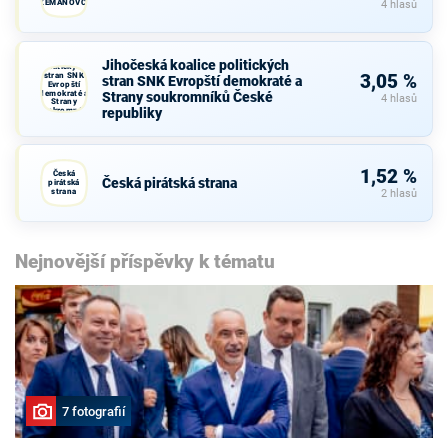
ZEMANOVCI
4 hlasů
Jihočeská
koalice
Jihočeská koalice politických
politických
stran SNK
3,05 %
stran SNK Evropští demokraté a
Evropští
demokraté a
Strany soukromníků České
4 hlasů
Strany
republiky
soukromníků
České
republiky
1,52 %
Česká
Česká pirátská strana
pirátská
strana
2 hlasů
Nejnovější příspěvky k tématu
7 fotografií