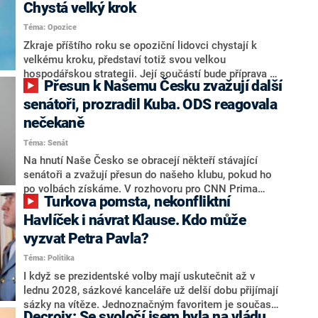
Chystá velký krok
Téma: Opozice
Zkraje příštího roku se opoziční lidovci chystají k
velkému kroku, představí totiž svou velkou
hospodářskou strategii. Její součástí bude příprava na
Přesun k Našemu Česku zvažují další
stárnutí populace, řekl ve středu na setkání s novináři
nový předseda lidovců Jan Grolich. Ten zároveň v
senátoři, prozradil Kuba. ODS reagovala
senátních volbách kandiduje ve Vyškově. Popsal i
nečekaně
aktivitu opozice, o níž vládní strany nebo političtí
Téma: Senát
komentátoři mluví jako o slabé a v defenzivě. „Je to
úmorná práce upozorňovat na chyby vlády. Ministři s
Na hnutí Naše Česko se obracejí někteří stávající
námi navíc nechodí do debat. Chceme ale ukazovat
senátoři a zvažují přesun do našeho klubu, pokud ho
svoje témata,“ odpověděl Grolich na dotaz CNN Prima
po volbách získáme. V rozhovoru pro CNN Prima
Turkova pomsta, nekonfliktní
NEWS.
NEWS to řekl zakladatel hnutí a jihočeský hejtman
Martin Kuba. Konkrétní nebyl, ale získat by takto mohl
Havlíček i návrat Klause. Kdo může
například senátora Zdeňka Hrabu, který je dnes
vyzvat Petra Pavla?
součástí klubu ODS a TOP 09. Hraba to na dotaz
Téma: Politika
redakce nevyloučil. Předseda klubu senátorů ODS
Zdeněk Nytra redakci řekl, že počítá s odchodem
I když se prezidentské volby mají uskutečnit až v
některých senátorů z klubu a že Naše Česko není
lednu 2028, sázkové kanceláře už delší dobu přijímají
nepřítel, ale soupeř.
sázky na vítěze. Jednoznačným favoritem je současná
Decroix: Se svoločí jsem byla na vládu