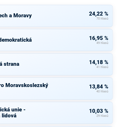
24,22 %
ech a Moravy
70 hlasů
16,95 %
 demokratická
49 hlasů
14,18 %
á strana
41 hlasů
ro Moravskoslezský
13,84 %
40 hlasů
cká unie -
10,03 %
 lidová
29 hlasů