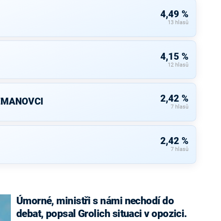
4,49 %
13 hlasů
4,15 %
12 hlasů
2,42 %
ZEMANOVCI
7 hlasů
2,42 %
7 hlasů
Úmorné, ministři s námi nechodí do
debat, popsal Grolich situaci v opozici.