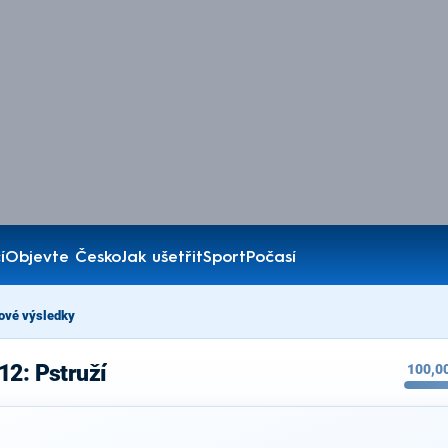
í
Objevte Česko
Jak ušetřit
Sport
Počasí
ové výsledky
12: Pstruží
100,0