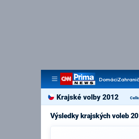
Domácí
Zahranič
Pořady
Krajské volby 2012
Celk
Výsledky krajských voleb 20