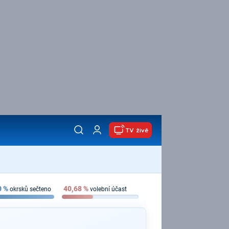
TV živě
0
%
40,68
%
okrsků sečteno
volební účast