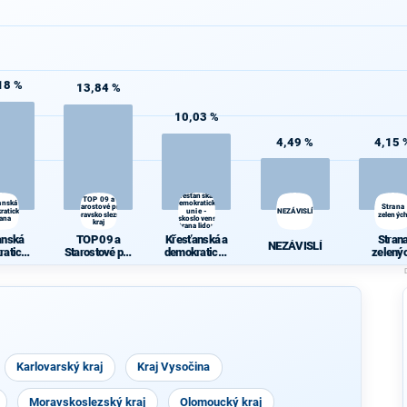
18 %
13,84 %
10,03 %
4,49 %
4,15 
Křesťanská a
TOP 09 a
anská
demokratická
Starostové pro
Strana
ratická
unie -
NEZÁVISLÍ
Moravskoslezský
zelenýc
rana
Československá
kraj
strana lidová
anská
TOP 09 a
Křesťanská a
Stran
NEZÁVISLÍ
ratická
Starostové pro
demokratická
zelený
rana
Moravskoslez
unie -
ský kraj
Českoslovens
ká strana
lidová
Karlovarský kraj
Kraj Vysočina
Moravskoslezský kraj
Olomoucký kraj