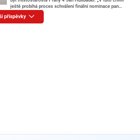
ještě probíhá proces schválení finální nominace pana
Jana Hušbauera Výborem hnutí ANO,“ uvedl pro
ší příspěvky
redakci místopředseda pražského ANO Martin
Benkovič. O Hušbauerovi se spekulovalo jako o
náhradníkovi v čele pražské kandidátky poté, co
rezignoval po sérii nejasností v majetkových
přiznáních a pořizování bytů Ondřej Prokop. Zároveň
ale stále není jasné, kdo bude za ANO kandidovat ve
dvou ze tří pražských obvodů do horní komory
parlamentu. ANO má v Praze dlouhodobě horší
výsledky než ve zbytku republiky.