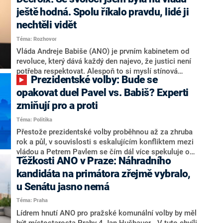
hlava státu Petr Pavel. Daleko za ním pak bookmakeři
zmiňují dva výrazné politiky ANO, tedy premiéra
ještě hodná. Spolu říkalo pravdu, lidé ji
Andreje Babiše a ministra průmyslu Karla Havlíčka.
nechtěli vidět
Oblíbeným tipem samotných sázkařů je poslanec za
Téma: Rozhovor
Motoristy Filip Turek. Politolog Jan Kubáček nicméně
o případné kandidatuře kohokoliv ze zmíněné trojice
Vláda Andreje Babiše (ANO) je prvním kabinetem od
značně pochybuje. Podle něj současná koalice dosud
revoluce, který dává každý den najevo, že justici není
nemá osobu, která by Pavlovi mohla konkurovat.
potřeba respektovat. Alespoň to si myslí stínová
Prezidentské volby: Bude se
ministryně spravedlnosti ODS Eva Decroix. V
rozhovoru pro CNN Prima NEWS si nebrala servítky
opakovat duel Pavel vs. Babiš? Experti
ohledně politického výkonu svého nástupce Jeronýma
zmiňují pro a proti
Tejce (za ANO) či vládní zmocněnkyně pro lidská
Téma: Politika
práva Taťány Malé (ANO). Označením „svoloč“ na
adresu vlády prý byla ještě hodná. Decroix se také
Přestože prezidentské volby proběhnou až za zhruba
vrátila k volební porážce koalice Spolu či promluvila o
rok a půl, v souvislosti s eskalujícím konfliktem mezi
hnutí Naše Česko Martina Kuby.
vládou a Petrem Pavlem se čím dál více spekuluje o
Těžkosti ANO v Praze: Náhradního
tom, koho by do bitvy o Hrad mohla vyslat současná
koalice. Někteří političtí komentátoři znovu vytahují
kandidáta na primátora zřejmě vybralo,
jméno premiéra Andreje Babiše (ANO). Jak moc je
u Senátu jasno nemá
pravděpodobné, že se v prezidentských volbách 2028
Téma: Praha
bude znovu opakovat souboj z roku 2023?
Lídrem hnutí ANO pro pražské komunální volby by měl
být místostarosta Prahy 4 Jan Hušbauer. „V tuto chvíli