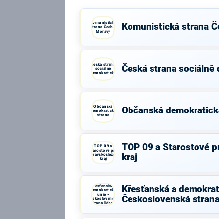
Komunistická
Komunistická strana Č
strana Čech a
Moravy
Česká strana
Česká strana sociálně
sociálně
demokratická
Občanská
Občanská demokratick
demokratická
strana
TOP 09 a Starostové p
TOP 09 a
Starostové pro
Moravskoslezský
kraj
kraj
Křesťanská a
Křesťanská a demokrati
demokratická
unie -
Československá strana
Československá
strana lidová