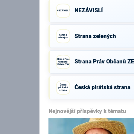
NEZÁVISLÍ
NEZÁVISLÍ
Strana zelených
Strana
zelených
Strana Práv
Strana Práv Občanů 
Občanů
ZEMANOVCI
Česká
Česká pirátská strana
pirátská
strana
Nejnovější příspěvky k tématu