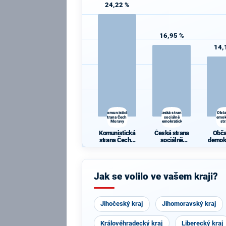
24,22 %
16,95 %
14,
Komunistická
Česká strana
Obč
strana Čech a
sociálně
demok
Moravy
demokratická
st
Komunistická
Česká strana
Obč
strana Čech a
sociálně
demok
Moravy
demokratická
st
Jak se volilo ve vašem kraji?
Jihočeský kraj
Jihomoravský kraj
Královéhradecký kraj
Liberecký kraj