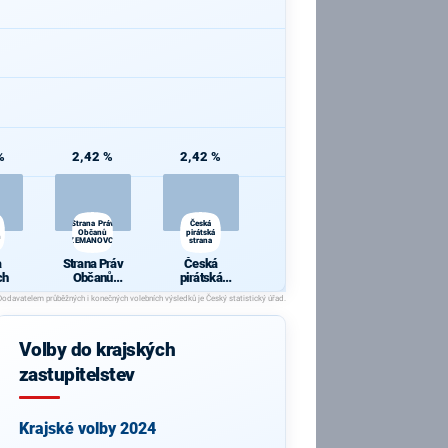
%
2,42 %
2,42 %
Strana Práv
Česká
Občanů
pirátská
h
ZEMANOVCI
strana
a
Strana Práv
Česká
ch
Občanů
pirátská
ZEMANOVCI
strana
Volby do krajských
zastupitelstev
Krajské volby 2024