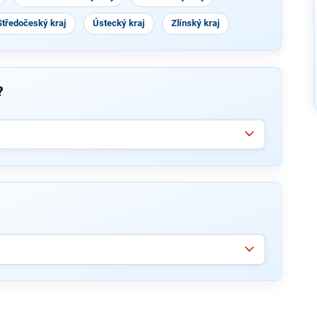
Středočeský kraj
Ústecký kraj
Zlínský kraj
?