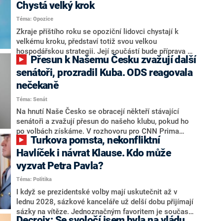
Chystá velký krok
Téma: Opozice
Zkraje příštího roku se opoziční lidovci chystají k
velkému kroku, představí totiž svou velkou
hospodářskou strategii. Její součástí bude příprava na
Přesun k Našemu Česku zvažují další
stárnutí populace, řekl ve středu na setkání s novináři
nový předseda lidovců Jan Grolich. Ten zároveň v
senátoři, prozradil Kuba. ODS reagovala
senátních volbách kandiduje ve Vyškově. Popsal i
nečekaně
aktivitu opozice, o níž vládní strany nebo političtí
Téma: Senát
komentátoři mluví jako o slabé a v defenzivě. „Je to
úmorná práce upozorňovat na chyby vlády. Ministři s
Na hnutí Naše Česko se obracejí někteří stávající
námi navíc nechodí do debat. Chceme ale ukazovat
senátoři a zvažují přesun do našeho klubu, pokud ho
svoje témata,“ odpověděl Grolich na dotaz CNN Prima
po volbách získáme. V rozhovoru pro CNN Prima
Turkova pomsta, nekonfliktní
NEWS.
NEWS to řekl zakladatel hnutí a jihočeský hejtman
Martin Kuba. Konkrétní nebyl, ale získat by takto mohl
Havlíček i návrat Klause. Kdo může
například senátora Zdeňka Hrabu, který je dnes
vyzvat Petra Pavla?
součástí klubu ODS a TOP 09. Hraba to na dotaz
Téma: Politika
redakce nevyloučil. Předseda klubu senátorů ODS
Zdeněk Nytra redakci řekl, že počítá s odchodem
I když se prezidentské volby mají uskutečnit až v
některých senátorů z klubu a že Naše Česko není
lednu 2028, sázkové kanceláře už delší dobu přijímají
nepřítel, ale soupeř.
sázky na vítěze. Jednoznačným favoritem je současná
Decroix: Se svoločí jsem byla na vládu