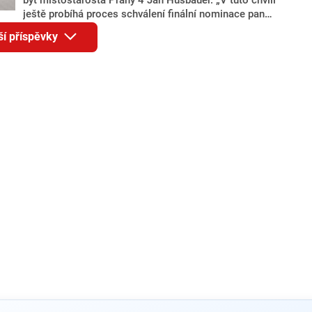
ještě probíhá proces schválení finální nominace pana
Jana Hušbauera Výborem hnutí ANO,“ uvedl pro
ší příspěvky
redakci místopředseda pražského ANO Martin
Benkovič. O Hušbauerovi se spekulovalo jako o
náhradníkovi v čele pražské kandidátky poté, co
rezignoval po sérii nejasností v majetkových
přiznáních a pořizování bytů Ondřej Prokop. Zároveň
ale stále není jasné, kdo bude za ANO kandidovat ve
dvou ze tří pražských obvodů do horní komory
parlamentu. ANO má v Praze dlouhodobě horší
výsledky než ve zbytku republiky.