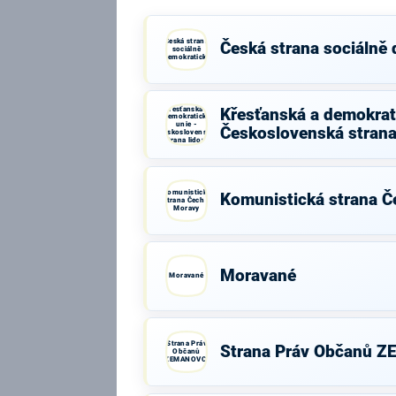
Česká strana
Česká strana sociálně
sociálně
demokratická
Křesťanská a
Křesťanská a demokrati
demokratická
unie -
Československá strana
Československá
strana lidová
Komunistická
Komunistická strana Č
strana Čech a
Moravy
Moravané
Moravané
Strana Práv
Strana Práv Občanů 
Občanů
ZEMANOVCI