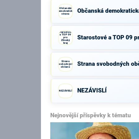
Občanská
Občanská demokratick
demokratická
strana
Starostové
a TOP 09
Starostové a TOP 09 pr
pro
Zlínský
kraj
Strana
Strana svobodných ob
svobodných
občanů
NEZÁVISLÍ
NEZÁVISLÍ
Nejnovější příspěvky k tématu