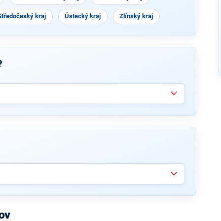
Středočeský kraj
Ústecký kraj
Zlínský kraj
?
ov