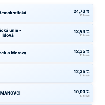
24,70 %
 demokratická
42 hlasů
cká unie -
12,94 %
 lidová
22 hlasů
12,35 %
ech a Moravy
21 hlasů
12,35 %
21 hlasů
10,00 %
ZEMANOVCI
17 hlasů