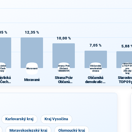
35 %
12,35 %
10,00 %
7,05 %
5,88 
Starosto
istická
Strana Práv
Občanská
a TOP 0
 Čech a
Moravané
Občanů
demokratická
pro
ravy
ZEMANOVCI
strana
Zlínský
kraj
istická
Strana Práv
Občanská
Starosto
Moravané
 Čech a
Občanů
demokratická
TOP 09 
ravy
ZEMANOVCI
strana
Zlínský 
Karlovarský kraj
Kraj Vysočina
Moravskoslezský kraj
Olomoucký kraj