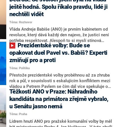
hlava státu Petr Pavel. Daleko za ním pak bookmakeři
zmiňují dva výrazné politiky ANO, tedy premiéra
ještě hodná. Spolu říkalo pravdu, lidé ji
Andreje Babiše a ministra průmyslu Karla Havlíčka.
nechtěli vidět
Oblíbeným tipem samotných sázkařů je poslanec za
Téma: Rozhovor
Motoristy Filip Turek. Politolog Jan Kubáček nicméně
o případné kandidatuře kohokoliv ze zmíněné trojice
Vláda Andreje Babiše (ANO) je prvním kabinetem od
značně pochybuje. Podle něj současná koalice dosud
revoluce, který dává každý den najevo, že justici není
nemá osobu, která by Pavlovi mohla konkurovat.
potřeba respektovat. Alespoň to si myslí stínová
Prezidentské volby: Bude se
ministryně spravedlnosti ODS Eva Decroix. V
rozhovoru pro CNN Prima NEWS si nebrala servítky
opakovat duel Pavel vs. Babiš? Experti
ohledně politického výkonu svého nástupce Jeronýma
zmiňují pro a proti
Tejce (za ANO) či vládní zmocněnkyně pro lidská
Téma: Politika
práva Taťány Malé (ANO). Označením „svoloč“ na
adresu vlády prý byla ještě hodná. Decroix se také
Přestože prezidentské volby proběhnou až za zhruba
vrátila k volební porážce koalice Spolu či promluvila o
rok a půl, v souvislosti s eskalujícím konfliktem mezi
hnutí Naše Česko Martina Kuby.
vládou a Petrem Pavlem se čím dál více spekuluje o
Těžkosti ANO v Praze: Náhradního
tom, koho by do bitvy o Hrad mohla vyslat současná
koalice. Někteří političtí komentátoři znovu vytahují
kandidáta na primátora zřejmě vybralo,
jméno premiéra Andreje Babiše (ANO). Jak moc je
u Senátu jasno nemá
pravděpodobné, že se v prezidentských volbách 2028
Téma: Praha
bude znovu opakovat souboj z roku 2023?
Lídrem hnutí ANO pro pražské komunální volby by měl
být místostarosta Prahy 4 Jan Hušbauer. „V tuto chvíli