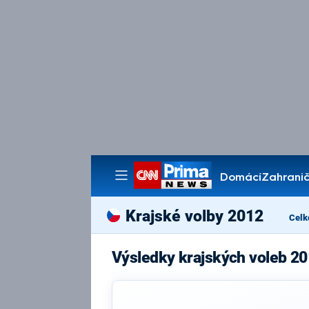
Domácí
Zahranič
Pořady
Krajské volby 2012
Celk
Výsledky krajských voleb 2