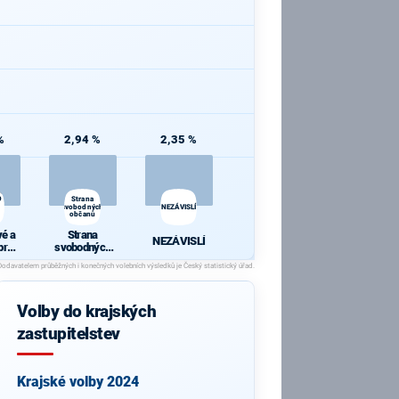
%
2,94 %
2,35 %
vé
9
Strana
svobodných
NEZÁVISLÍ
občanů
vé a
Strana
NEZÁVISLÍ
pro
svobodných
kraj
občanů
Volby do krajských
zastupitelstev
Krajské volby 2024