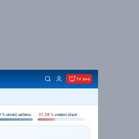
TV živě
0
%
37,58
%
okrsků sečteno
volební účast