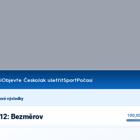
í
Objevte Česko
Jak ušetřit
Sport
Počasí
ové výsledky
012: Bezměrov
100,0