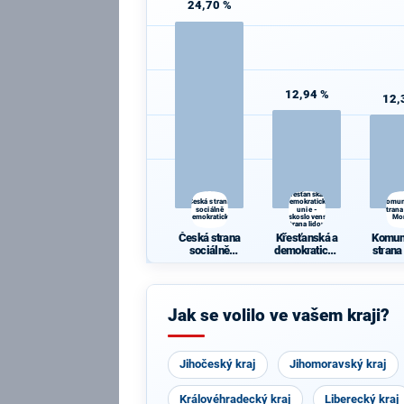
24,70 %
12,94 %
12,
Křesťanská a
Česká strana
demokratická
Komun
sociálně
unie -
strana
demokratická
Československá
Mo
strana lidová
Česká strana
Křesťanská a
Komun
sociálně
demokratická
strana
demokratická
unie -
Mo
Českoslovens
ká strana
lidová
Jak se volilo ve vašem kraji?
Jihočeský kraj
Jihomoravský kraj
Královéhradecký kraj
Liberecký kraj