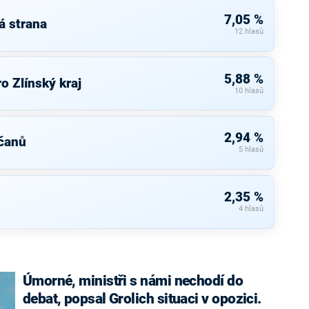
7,05 %
á strana
12 hlasů
5,88 %
o Zlínský kraj
10 hlasů
2,94 %
čanů
5 hlasů
2,35 %
4 hlasů
Úmorné, ministři s námi nechodí do
debat, popsal Grolich situaci v opozici.