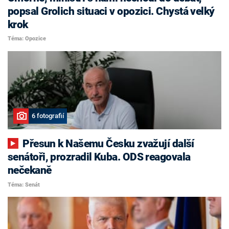
popsal Grolich situaci v opozici. Chystá velký
krok
Téma: Opozice
6 fotografií
Přesun k Našemu Česku zvažují další
senátoři, prozradil Kuba. ODS reagovala
nečekaně
Téma: Senát