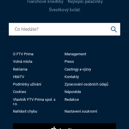
Tvarohové knedlíky
Nejlepší palačinky
Švestkový koláč
O FTV Prima
Management
Volná místa
Press
Reklama
Castingy a výzvy
HbbTV
Kontakty
Podmínky užívání
Zpracování osobních údajů
Cookies
Nápověda
Vlastník FTV Prima spol. s
Redakce
r.o.
Nahlásit chybu
Nastavení soukromí