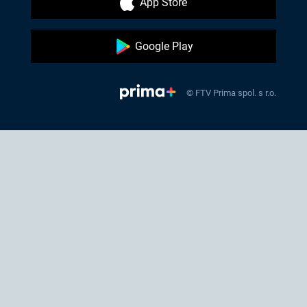
App Store
Google Play
© FTV Prima spol. s r.o.