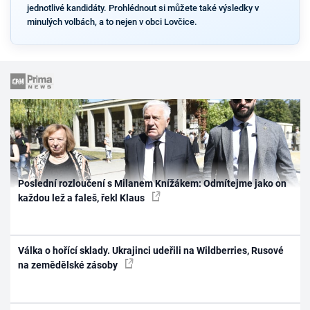
jednotlivé kandidáty. Prohlédnout si můžete také výsledky v
minulých volbách, a to nejen v obci Lovčice.
Poslední rozloučení s Milanem Knížákem: Odmítejme jako on
každou lež a faleš, řekl Klaus
Válka o hořící sklady. Ukrajinci udeřili na Wildberries, Rusové
na zemědělské zásoby