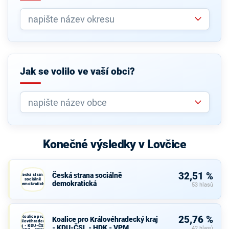
Jak se volilo ve vaší obci?
Konečné výsledky v Lovčice
32,51 %
Česká strana sociálně
Česká strana
sociálně
demokratická
demokratická
53 hlasů
Koalice pro
25,76 %
Koalice pro Královéhradecký kraj
Královéhradecký
kraj - KDU-ČSL -
- KDU-ČSL - HDK - VPM
42 hlasů