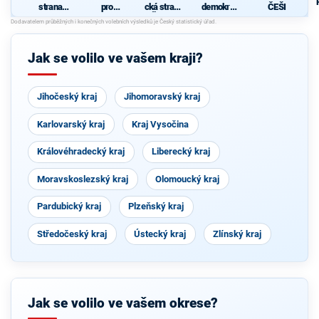
strana
pro
cká strana
demokrati
ČEŠI
sociálně
Královéhra
Čech a
cká strana
demokrati
decký kraj
Moravy
cká
- KDU-
ČSL - HDK
Jak se volilo ve vašem kraji?
- VPM
Jihočeský kraj
Jihomoravský kraj
Karlovarský kraj
Kraj Vysočina
Královéhradecký kraj
Liberecký kraj
Moravskoslezský kraj
Olomoucký kraj
Pardubický kraj
Plzeňský kraj
Středočeský kraj
Ústecký kraj
Zlínský kraj
Jak se volilo ve vašem okrese?