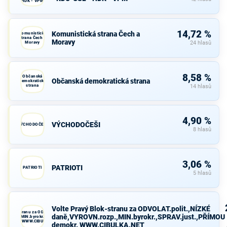
HDK - VPM
14,72 %
Komunistická strana Čech a
Komunistická
strana Čech a
Moravy
Moravy
24 hlasů
8,58 %
Občanská
Občanská demokratická strana
demokratická
strana
14 hlasů
4,90 %
VÝCHODOČEŠI
VÝCHODOČEŠI
8 hlasů
3,06 %
PATRIOTI
PATRIOTI
5 hlasů
Volte Pravý Blok-stranu za ODVOLAT.polit.,NÍZKÉ
avý Blok-stranu za ODVOLAT.polit.,NÍZKÉ
daně,VYROVN.rozp.,MIN.byrokr.,SPRAV.just.,PŘÍMOU
VN.rozp.,MIN.byrokr.,SPRAV.just.,PŘÍMOU
demokr. WWW.CIBULKA.NET
demokr. WWW.CIBULKA.NET