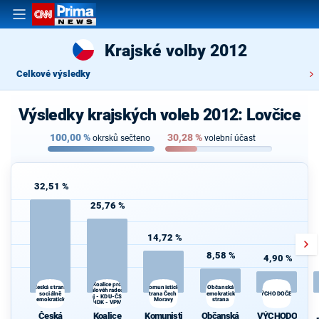
Krajské volby 2012
Celkové výsledky
Výsledky krajských voleb 2012: Lovčice
100,00
%
30,28
%
okrsků sečteno
volební účast
32,51 %
25,76 %
14,72 %
8,58 %
4,90 %
Koalice pro
Občanská
Česká strana
Komunistická
Královéhradecký
sociálně
strana Čech a
demokratická
VÝCHODOČEŠI
kraj - KDU-ČSL -
demokratická
Moravy
strana
HDK - VPM
Česká
Koalice
Komunisti
Občanská
VÝCHODO