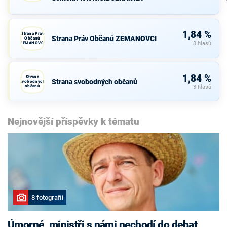
1,84 %
Strana Práv
Strana Práv Občanů ZEMANOVCI
Občanů
ZEMANOVCI
3 hlasů
1,84 %
Strana
Strana svobodných občanů
svobodných
občanů
3 hlasů
Nejnovější příspěvky k tématu
8 fotografií
Úmorné, ministři s námi nechodí do debat,