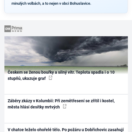
minulých volbách, a to nejen v obci Bohuslavice.
Českem se ženou bouřky a silný vítr. Teplota spadla i o 10
stupňů, ukazuje graf
Záběry zkázy v Kolumbii: Při zemětřesení se zřítil i kostel,
města hlásí desítky mrtvých
V chatce leželo ohořelé tělo. Po požáru u Dobřichovic zasahují