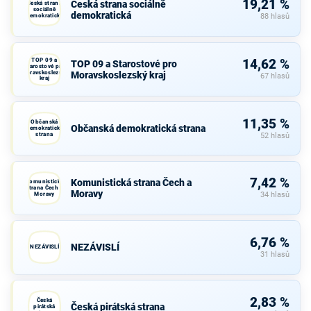
19,21 %
Česká strana sociálně
Česká strana
sociálně
demokratická
demokratická
88 hlasů
TOP 09 a
14,62 %
TOP 09 a Starostové pro
Starostové pro
Moravskoslezský
Moravskoslezský kraj
67 hlasů
kraj
11,35 %
Občanská
Občanská demokratická strana
demokratická
strana
52 hlasů
7,42 %
Komunistická strana Čech a
Komunistická
strana Čech a
Moravy
Moravy
34 hlasů
6,76 %
NEZÁVISLÍ
NEZÁVISLÍ
31 hlasů
2,83 %
Česká
Česká pirátská strana
pirátská