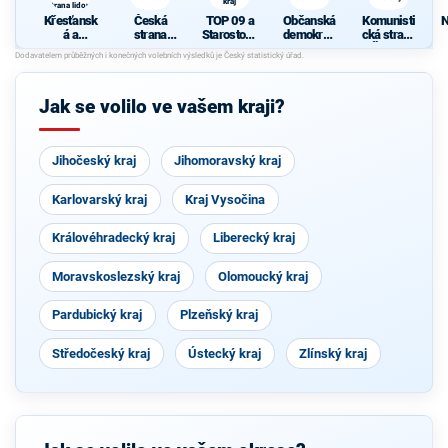
kraj
strana lidová
Křesťansk
Česká
TOP 09 a
Občanská
Komunisti
N
á a
strana
Starostové
demokrati
cká strana
demokrati
sociálně
pro
cká strana
Čech a
cká unie -
demokrati
Moravsko
Moravy
Českoslov
cká
slezský
enská
kraj
Jak se volilo ve vašem kraji?
strana
lidová
Jihočeský kraj
Jihomoravský kraj
Karlovarský kraj
Kraj Vysočina
Královéhradecký kraj
Liberecký kraj
Moravskoslezský kraj
Olomoucký kraj
Pardubický kraj
Plzeňský kraj
Středočeský kraj
Ústecký kraj
Zlínský kraj