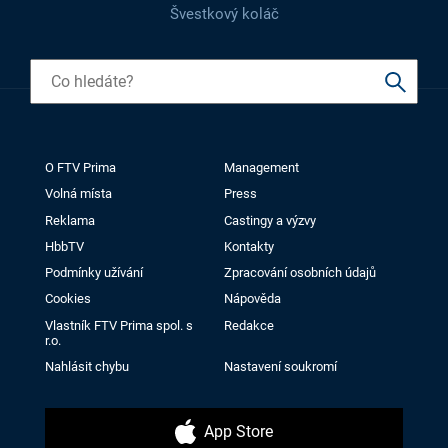
Švestkový koláč
O FTV Prima
Management
Volná místa
Press
Reklama
Castingy a výzvy
HbbTV
Kontakty
Podmínky užívání
Zpracování osobních údajů
Cookies
Nápověda
Vlastník FTV Prima spol. s
Redakce
r.o.
Nahlásit chybu
Nastavení soukromí
App Store