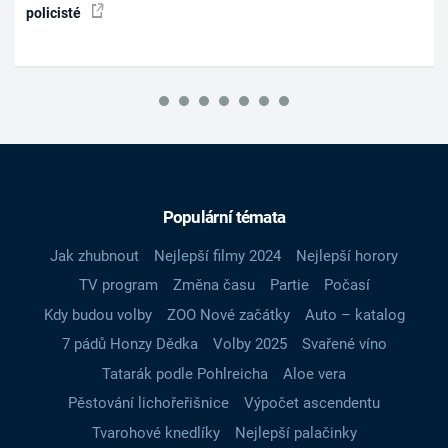
policisté
Populární témata
Jak zhubnout
Nejlepší filmy 2024
Nejlepší horory
TV program
Změna času
Partie
Počasí
Kdy budou volby
ZOO Nové začátky
Auto – katalog
7 pádů Honzy Dědka
Volby 2025
Svařené víno
Tatarák podle Pohlreicha
Aloe vera
Pěstování lichořeřišnice
Výpočet ascendentu
Tvarohové knedlíky
Nejlepší palačinky