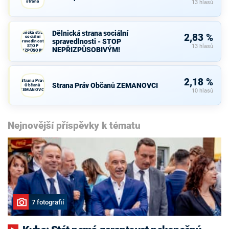
strana
13 hlasů
Dělnická strana sociální
Dělnická strana
2,83 %
sociální
spravedlnosti - STOP
spravedlnosti -
STOP
13 hlasů
NEPŘIZPŮSOBIVÝM!
NEPŘIZPŮSOBIVÝM!
2,18 %
Strana Práv
Strana Práv Občanů ZEMANOVCI
Občanů
ZEMANOVCI
10 hlasů
Nejnovější příspěvky k tématu
7 fotografií