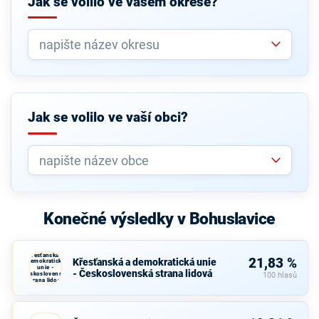
Jak se volilo ve vašem okrese?
Jak se volilo ve vaší obci?
Konečné výsledky v Bohuslavice
Křesťanská a
21,83 %
Křesťanská a demokratická unie
demokratická
unie -
- Československá strana lidová
Československá
100 hlasů
strana lidová