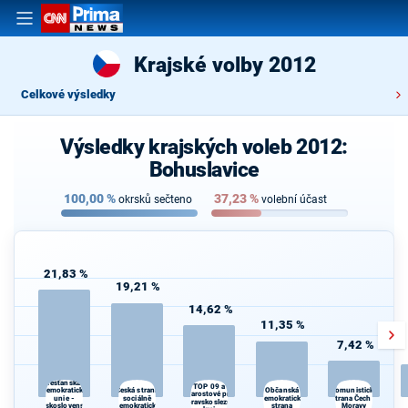
Krajské volby 2012
Celkové výsledky
Výsledky krajských voleb 2012:
Bohuslavice
100,00
%
37,23
%
okrsků sečteno
volební účast
21,83 %
19,21 %
14,62 %
11,35 %
7,42 %
Křesťanská a
TOP 09 a
Česká strana
Občanská
demokratická
Komunistická
Starostové pro
unie -
sociálně
demokratická
strana Čech a
Moravskoslezský
Československá
demokratická
strana
Moravy