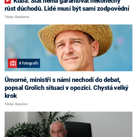
Kuba: Stát nemá garantovat nekonečný
růst důchodů. Lidé musí být sami zodpovědní
Téma: Rozhovor
8 fotografií
Úmorné, ministři s námi nechodí do debat,
popsal Grolich situaci v opozici. Chystá velký
krok
Téma: Opozice