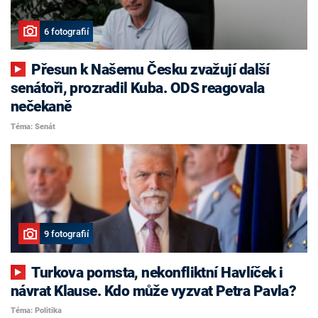
6 fotografií
Přesun k Našemu Česku zvažují další
senátoři, prozradil Kuba. ODS reagovala
nečekaně
Téma: Senát
9 fotografií
Turkova pomsta, nekonfliktní Havlíček i
návrat Klause. Kdo může vyzvat Petra Pavla?
Téma: Politika