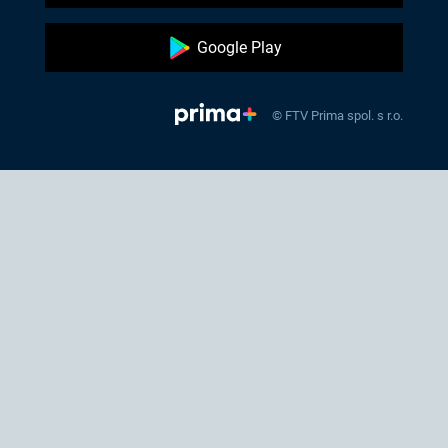
Google Play
© FTV Prima spol. s r.o.