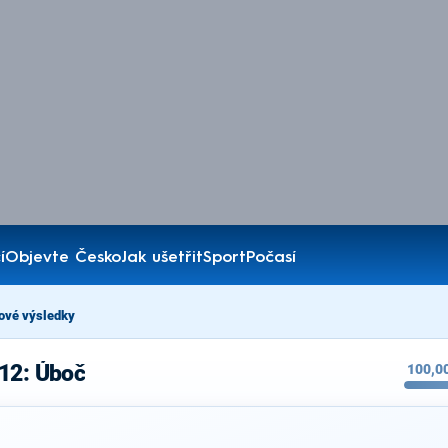
í
Objevte Česko
Jak ušetřit
Sport
Počasí
ové výsledky
012: Úboč
100,0