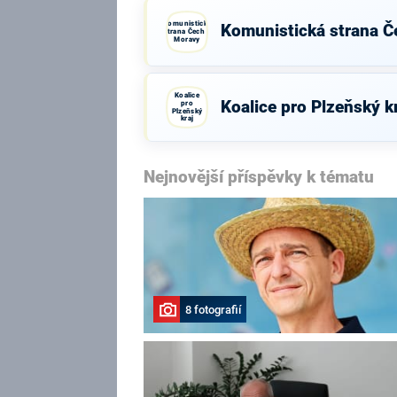
Komunistická
Komunistická strana Č
strana Čech a
Moravy
Koalice
Koalice pro Plzeňský k
pro
Plzeňský
kraj
Nejnovější příspěvky k tématu
8 fotografií