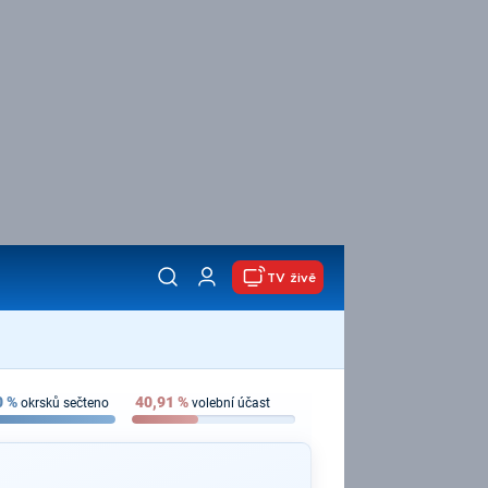
TV živě
0
%
40,91
%
okrsků sečteno
volební účast