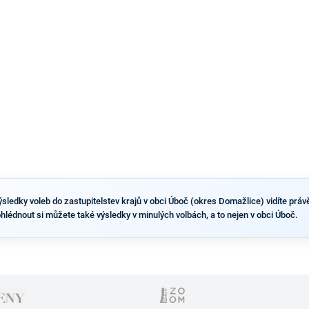
dvou ze tří pražských obvodů do horní komory
parlamentu. ANO má v Praze dlouhodobě horší
výsledky než ve zbytku republiky.
sledky voleb do zastupitelstev krajů v obci Úboč (okres Domažlice) vidíte právě 
ohlédnout si můžete také výsledky v minulých volbách, a to nejen v obci Úboč.