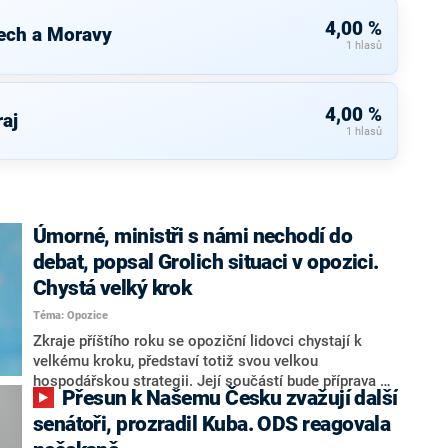
4,00 %
ech a Moravy
1 hlasů
4,00 %
raj
1 hlasů
Úmorné, ministři s námi nechodí do
debat, popsal Grolich situaci v opozici.
Chystá velký krok
Téma: Opozice
Zkraje příštího roku se opoziční lidovci chystají k
velkému kroku, představí totiž svou velkou
hospodářskou strategii. Její součástí bude příprava na
Přesun k Našemu Česku zvažují další
stárnutí populace, řekl ve středu na setkání s novináři
nový předseda lidovců Jan Grolich. Ten zároveň v
senátoři, prozradil Kuba. ODS reagovala
senátních volbách kandiduje ve Vyškově. Popsal i