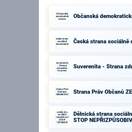
Občanská
Občanská demokratick
demokratická
strana
Česká strana
Česká strana sociálně
sociálně
demokratická
Suverenita
Suverenita - Strana z
- Strana
zdravého
rozumu
Strana Práv
Strana Práv Občanů 
Občanů
ZEMANOVCI
Dělnická strana
Dělnická strana sociáln
sociální
spravedlnosti -
STOP NEPŘIZPŮSOBI
STOP
NEPŘIZPŮSOBIVÝM!