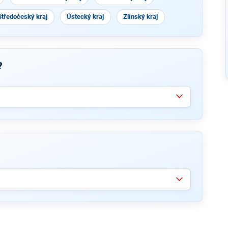
Středočeský kraj
Ústecký kraj
Zlínský kraj
?