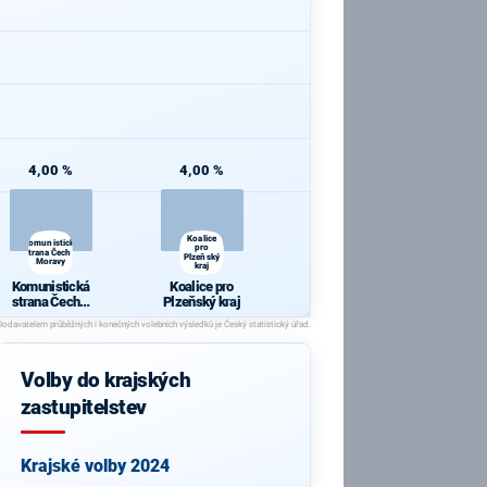
4,00 %
4,00 %
Koalice
Komunistická
pro
strana Čech a
Plzeňský
Moravy
kraj
Komunistická
Koalice pro
strana Čech a
Plzeňský kraj
Moravy
Volby do krajských
zastupitelstev
Krajské volby 2024