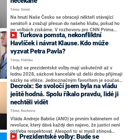
nečekaně
aktivitu opozice, o níž vládní strany nebo političtí
Téma: Senát
komentátoři mluví jako o slabé a v defenzivě. „Je to
úmorná práce upozorňovat na chyby vlády. Ministři s
Na hnutí Naše Česko se obracejí někteří stávající
námi navíc nechodí do debat. Chceme ale ukazovat
senátoři a zvažují přesun do našeho klubu, pokud ho
svoje témata,“ odpověděl Grolich na dotaz CNN Prima
po volbách získáme. V rozhovoru pro CNN Prima
Turkova pomsta, nekonfliktní
NEWS.
NEWS to řekl zakladatel hnutí a jihočeský hejtman
Martin Kuba. Konkrétní nebyl, ale získat by takto mohl
Havlíček i návrat Klause. Kdo může
například senátora Zdeňka Hrabu, který je dnes
vyzvat Petra Pavla?
součástí klubu ODS a TOP 09. Hraba to na dotaz
Téma: Politika
redakce nevyloučil. Předseda klubu senátorů ODS
Zdeněk Nytra redakci řekl, že počítá s odchodem
I když se prezidentské volby mají uskutečnit až v
některých senátorů z klubu a že Naše Česko není
lednu 2028, sázkové kanceláře už delší dobu přijímají
nepřítel, ale soupeř.
sázky na vítěze. Jednoznačným favoritem je současná
Decroix: Se svoločí jsem byla na vládu
hlava státu Petr Pavel. Daleko za ním pak bookmakeři
zmiňují dva výrazné politiky ANO, tedy premiéra
ještě hodná. Spolu říkalo pravdu, lidé ji
Andreje Babiše a ministra průmyslu Karla Havlíčka.
nechtěli vidět
Oblíbeným tipem samotných sázkařů je poslanec za
Téma: Rozhovor
Motoristy Filip Turek. Politolog Jan Kubáček nicméně
o případné kandidatuře kohokoliv ze zmíněné trojice
Vláda Andreje Babiše (ANO) je prvním kabinetem od
značně pochybuje. Podle něj současná koalice dosud
revoluce, který dává každý den najevo, že justici není
nemá osobu, která by Pavlovi mohla konkurovat.
potřeba respektovat. Alespoň to si myslí stínová
Prezidentské volby: Bude se
ministryně spravedlnosti ODS Eva Decroix. V