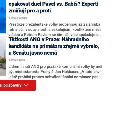
rozhovoru pro CNN Prima NEWS si nebrala servítky
opakovat duel Pavel vs. Babiš? Experti
ohledně politického výkonu svého nástupce Jeronýma
zmiňují pro a proti
Tejce (za ANO) či vládní zmocněnkyně pro lidská
Téma: Politika
práva Taťány Malé (ANO). Označením „svoloč“ na
adresu vlády prý byla ještě hodná. Decroix se také
Přestože prezidentské volby proběhnou až za zhruba
vrátila k volební porážce koalice Spolu či promluvila o
rok a půl, v souvislosti s eskalujícím konfliktem mezi
hnutí Naše Česko Martina Kuby.
vládou a Petrem Pavlem se čím dál více spekuluje o
Těžkosti ANO v Praze: Náhradního
tom, koho by do bitvy o Hrad mohla vyslat současná
koalice. Někteří političtí komentátoři znovu vytahují
kandidáta na primátora zřejmě vybralo,
jméno premiéra Andreje Babiše (ANO). Jak moc je
u Senátu jasno nemá
pravděpodobné, že se v prezidentských volbách 2028
Téma: Praha
bude znovu opakovat souboj z roku 2023?
Lídrem hnutí ANO pro pražské komunální volby by měl
být místostarosta Prahy 4 Jan Hušbauer. „V tuto chvíli
ještě probíhá proces schválení finální nominace pana
Jana Hušbauera Výborem hnutí ANO,“ uvedl pro
ší příspěvky
redakci místopředseda pražského ANO Martin
Benkovič. O Hušbauerovi se spekulovalo jako o
náhradníkovi v čele pražské kandidátky poté, co
rezignoval po sérii nejasností v majetkových
přiznáních a pořizování bytů Ondřej Prokop. Zároveň
ale stále není jasné, kdo bude za ANO kandidovat ve