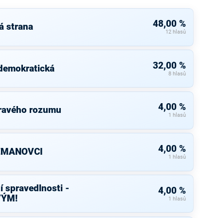
48,00 %
á strana
12 hlasů
32,00 %
 demokratická
8 hlasů
4,00 %
dravého rozumu
1 hlasů
4,00 %
ZEMANOVCI
1 hlasů
í spravedlnosti -
4,00 %
VÝM!
1 hlasů