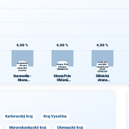
4,00 %
4,00 %
4,00 %
Dělnická strana
Suverenita
Strana Práv
sociální
- Strana
Občanů
spravedlnosti -
zdravého
ZEMANOVCI
STOP
rozumu
NEPŘIZPŮSOBIVÝM!
Suverenita -
Strana Práv
Dělnická
Strana
Občanů
strana
zdravého
ZEMANOVCI
sociální
rozumu
spravedlnosti
- STOP
NEPŘIZPŮSO
BIVÝM!
Karlovarský kraj
Kraj Vysočina
Moravskoslezský kraj
Olomoucký kraj