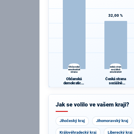
32,00 %
Občanská
Česká strana
demokratická
sociálně
strana
demokratická
Občanská
Česká strana
demokratická
sociálně
strana
demokratická
Jak se volilo ve vašem kraji?
Jihočeský kraj
Jihomoravský kraj
Královéhradecký kraj
Liberecký kraj