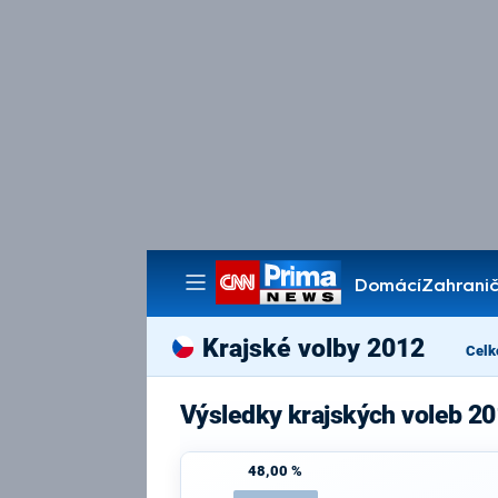
Domácí
Zahranič
Pořady
Krajské volby 2012
Celk
Výsledky krajských voleb 2
48,00 %