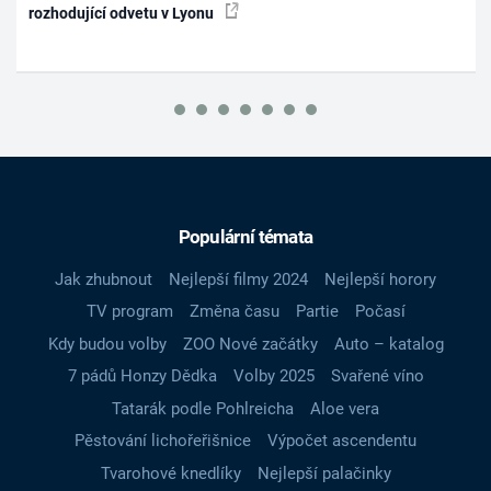
rozhodující odvetu v Lyonu
Populární témata
Jak zhubnout
Nejlepší filmy 2024
Nejlepší horory
TV program
Změna času
Partie
Počasí
Kdy budou volby
ZOO Nové začátky
Auto – katalog
7 pádů Honzy Dědka
Volby 2025
Svařené víno
Tatarák podle Pohlreicha
Aloe vera
Pěstování lichořeřišnice
Výpočet ascendentu
Tvarohové knedlíky
Nejlepší palačinky