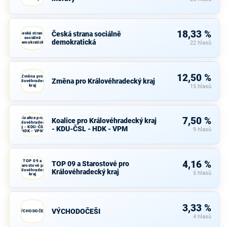
18,33 %
Česká strana sociálně
Česká strana
sociálně
demokratická
demokratická
22 hlasů
12,50 %
Změna pro
Změna pro Královéhradecký kraj
Královéhradecký
kraj
15 hlasů
Koalice pro
7,50 %
Koalice pro Královéhradecký kraj
Královéhradecký
kraj - KDU-ČSL -
- KDU-ČSL - HDK - VPM
9 hlasů
HDK - VPM
TOP 09 a
4,16 %
TOP 09 a Starostové pro
Starostové pro
Královéhradecký
Královéhradecký kraj
5 hlasů
kraj
3,33 %
VÝCHODOČEŠI
VÝCHODOČEŠI
4 hlasů