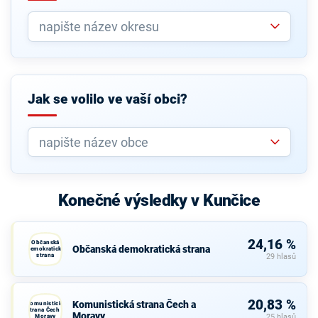
Jak se volilo ve vaší obci?
Konečné výsledky v Kunčice
24,16 %
Občanská
Občanská demokratická strana
demokratická
strana
29 hlasů
20,83 %
Komunistická strana Čech a
Komunistická
strana Čech a
Moravy
Moravy
25 hlasů