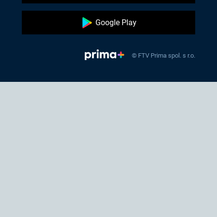
Google Play
© FTV Prima spol. s r.o.