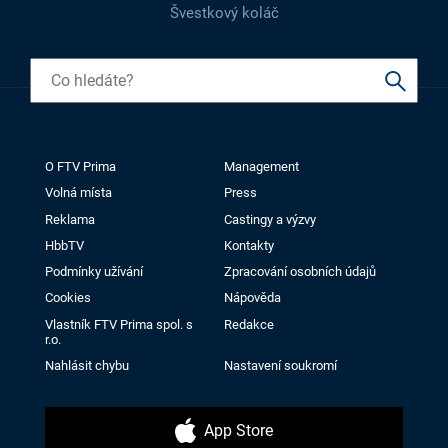
Švestkový koláč
O FTV Prima
Management
Volná místa
Press
Reklama
Castingy a výzvy
HbbTV
Kontakty
Podmínky užívání
Zpracování osobních údajů
Cookies
Nápověda
Vlastník FTV Prima spol. s
Redakce
r.o.
Nahlásit chybu
Nastavení soukromí
App Store