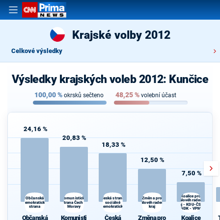
Krajské volby 2012
Celkové výsledky
Výsledky krajských voleb 2012: Kunčice
100,00
%
48,25
%
okrsků sečteno
volební účast
24,16 %
20,83 %
18,33 %
12,50 %
7,50 %
Koalice pro
Komunistická
Změna pro
Občanská
Česká strana
Královéhradecký
S
demokratická
strana Čech a
sociálně
Královéhradecký
kraj - KDU-ČSL -
Kr
strana
Moravy
demokratická
kraj
HDK - VPM
Občanská
Komunisti
Česká
Změna pro
Koalice