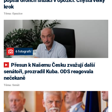
popsal Grolich situaci v opozici. Chystá velký
krok
Téma: Opozice
6 fotografií
Přesun k Našemu Česku zvažují další
senátoři, prozradil Kuba. ODS reagovala
nečekaně
Téma: Senát