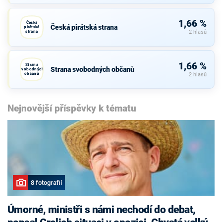
1,66 %
Česká
Česká pirátská strana
pirátská
strana
2 hlasů
1,66 %
Strana
Strana svobodných občanů
svobodných
občanů
2 hlasů
Nejnovější příspěvky k tématu
8 fotografií
Úmorné, ministři s námi nechodí do debat,