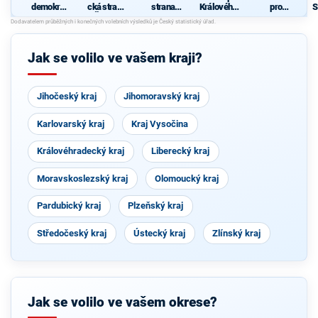
demokrati
cká strana
strana
Královéhra
pro
S
cká strana
Čech a
sociálně
decký kraj
Královéhra
Moravy
demokrati
decký kraj
K
cká
- KDU-
d
ČSL - HDK
Jak se volilo ve vašem kraji?
- VPM
Jihočeský kraj
Jihomoravský kraj
Karlovarský kraj
Kraj Vysočina
Královéhradecký kraj
Liberecký kraj
Moravskoslezský kraj
Olomoucký kraj
Pardubický kraj
Plzeňský kraj
Středočeský kraj
Ústecký kraj
Zlínský kraj
Jak se volilo ve vašem okrese?