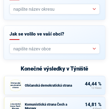
Jak se volilo ve vaší obci?
Konečné výsledky v Týniště
44,44 %
Občanská
Občanská demokratická strana
demokratická
strana
12 hlasů
14,81 %
Komunistická strana Čech a
Komunistická
strana Čech a
Moravy
Moravy
4 hlasů