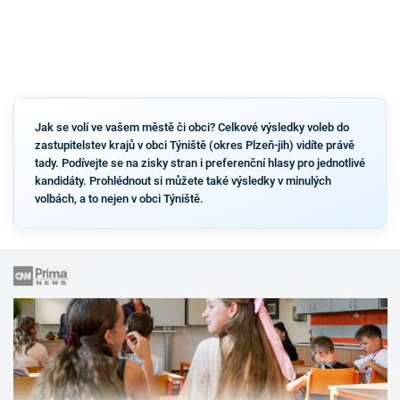
Jak se volí ve vašem městě či obci? Celkové výsledky voleb do
zastupitelstev krajů v obci Týniště (okres Plzeň-jih) vidíte právě
tady. Podívejte se na zisky stran i preferenční hlasy pro jednotlivé
kandidáty. Prohlédnout si můžete také výsledky v minulých
volbách, a to nejen v obci Týniště.