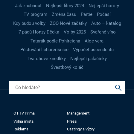
Jak zhubnout
Nejlepší filmy 2024
Nejlepší horory
TV program
Změna času
Partie
Počasí
Kdy budou volby
ZOO Nové začátky
Auto – katalog
7 pádů Honzy Dědka
Volby 2025
Svařené víno
Tatarák podle Pohlreicha
Aloe vera
Pěstování lichořeřišnice
Výpočet ascendentu
Tvarohové knedlíky
Nejlepší palačinky
Švestkový koláč
O FTV Prima
Management
Volná místa
Press
Reklama
Castingy a výzvy