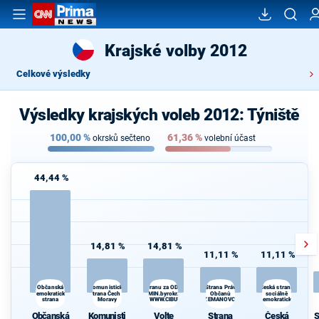
Krajské volby 2012
Celkové výsledky
Výsledky krajských voleb 2012: Týniště
100,00
%
61,36
%
okrsků sečteno
volební účast
44,44 %
14,81 %
14,81 %
11,11 %
11,11 %
Komunistická
Strana Práv
Občanská
Volte Pravý Blok-stranu za ODVOLAT.polit.,NÍZKÉ
Česká strana
demokratická
strana Čech a
daně,VYROVN.rozp.,MIN.byrokr.,SPRAV.just.,PŘÍMOU
Občanů
sociálně
strana
Moravy
demokr. WWW.CIBULKA.NET
ZEMANOVCI
demokratická
Občanská
Komunisti
Volte
Strana
Česká
S