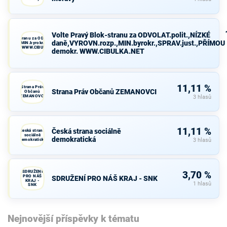
Volte Pravý Blok-stranu za ODVOLAT.polit.,NÍZKÉ
avý Blok-stranu za ODVOLAT.polit.,NÍZKÉ
daně,VYROVN.rozp.,MIN.byrokr.,SPRAV.just.,PŘÍMOU
VN.rozp.,MIN.byrokr.,SPRAV.just.,PŘÍMOU
demokr. WWW.CIBULKA.NET
demokr. WWW.CIBULKA.NET
11,11 %
Strana Práv
Strana Práv Občanů ZEMANOVCI
Občanů
ZEMANOVCI
3 hlasů
11,11 %
Česká strana sociálně
Česká strana
sociálně
demokratická
demokratická
3 hlasů
SDRUŽENÍ
3,70 %
PRO NÁŠ
SDRUŽENÍ PRO NÁŠ KRAJ - SNK
KRAJ -
1 hlasů
SNK
Nejnovější příspěvky k tématu