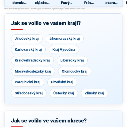
demokrati
cká strana
Pravý
Práv
strana
cká strana
Čech a
Blok-
Občanů
sociálně
Moravy
stranu za
ZEMANO
demokrati
ODVOLAT.
VCI
cká
polit.,NÍZK
Jak se volilo ve vašem kraji?
É
daně,VYR
OVN.rozp.
,MIN.byro
Jihočeský kraj
Jihomoravský kraj
kr.,SPRAV.
just.,PŘÍM
OU
Karlovarský kraj
Kraj Vysočina
demokr.
WWW.CIB
ULKA.NET
Královéhradecký kraj
Liberecký kraj
Moravskoslezský kraj
Olomoucký kraj
Pardubický kraj
Plzeňský kraj
Středočeský kraj
Ústecký kraj
Zlínský kraj
Jak se volilo ve vašem okrese?