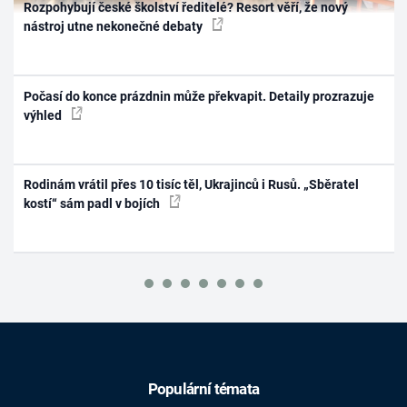
Rozpohybují české školství ředitelé? Resort věří, že nový
nástroj utne nekonečné debaty
Počasí do konce prázdnin může překvapit. Detaily prozrazuje
výhled
Rodinám vrátil přes 10 tisíc těl, Ukrajinců i Rusů. „Sběratel
kostí“ sám padl v bojích
Populární témata