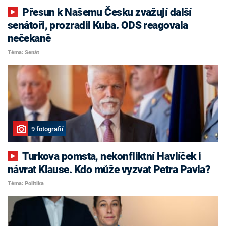
Přesun k Našemu Česku zvažují další
senátoři, prozradil Kuba. ODS reagovala
nečekaně
Téma: Senát
9 fotografií
Turkova pomsta, nekonfliktní Havlíček i
návrat Klause. Kdo může vyzvat Petra Pavla?
Téma: Politika