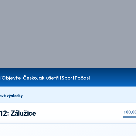
í
Objevte Česko
Jak ušetřit
Sport
Počasí
ové výsledky
12: Zálužice
100,0