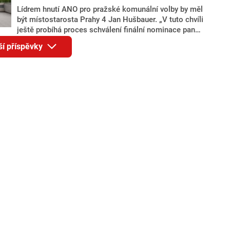
Lídrem hnutí ANO pro pražské komunální volby by měl
být místostarosta Prahy 4 Jan Hušbauer. „V tuto chvíli
ještě probíhá proces schválení finální nominace pana
Jana Hušbauera Výborem hnutí ANO,“ uvedl pro
ší příspěvky
redakci místopředseda pražského ANO Martin
Benkovič. O Hušbauerovi se spekulovalo jako o
náhradníkovi v čele pražské kandidátky poté, co
rezignoval po sérii nejasností v majetkových
přiznáních a pořizování bytů Ondřej Prokop. Zároveň
ale stále není jasné, kdo bude za ANO kandidovat ve
dvou ze tří pražských obvodů do horní komory
parlamentu. ANO má v Praze dlouhodobě horší
výsledky než ve zbytku republiky.