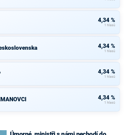
4,34 %
1 hlasů
4,34 %
eskoslovenska
1 hlasů
4,34 %
P
1 hlasů
4,34 %
ZEMANOVCI
1 hlasů
Úmorné, ministři s námi nechodí do