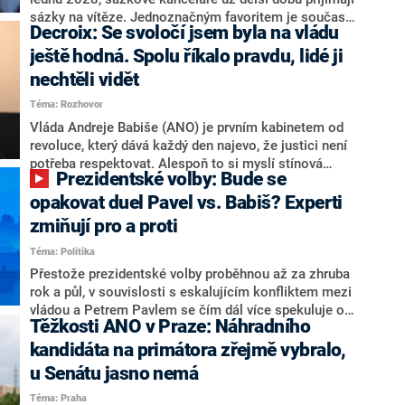
nepřítel, ale soupeř.
sázky na vítěze. Jednoznačným favoritem je současná
Decroix: Se svoločí jsem byla na vládu
hlava státu Petr Pavel. Daleko za ním pak bookmakeři
zmiňují dva výrazné politiky ANO, tedy premiéra
ještě hodná. Spolu říkalo pravdu, lidé ji
Andreje Babiše a ministra průmyslu Karla Havlíčka.
nechtěli vidět
Oblíbeným tipem samotných sázkařů je poslanec za
Téma: Rozhovor
Motoristy Filip Turek. Politolog Jan Kubáček nicméně
o případné kandidatuře kohokoliv ze zmíněné trojice
Vláda Andreje Babiše (ANO) je prvním kabinetem od
značně pochybuje. Podle něj současná koalice dosud
revoluce, který dává každý den najevo, že justici není
nemá osobu, která by Pavlovi mohla konkurovat.
potřeba respektovat. Alespoň to si myslí stínová
Prezidentské volby: Bude se
ministryně spravedlnosti ODS Eva Decroix. V
rozhovoru pro CNN Prima NEWS si nebrala servítky
opakovat duel Pavel vs. Babiš? Experti
ohledně politického výkonu svého nástupce Jeronýma
zmiňují pro a proti
Tejce (za ANO) či vládní zmocněnkyně pro lidská
Téma: Politika
práva Taťány Malé (ANO). Označením „svoloč“ na
adresu vlády prý byla ještě hodná. Decroix se také
Přestože prezidentské volby proběhnou až za zhruba
vrátila k volební porážce koalice Spolu či promluvila o
rok a půl, v souvislosti s eskalujícím konfliktem mezi
hnutí Naše Česko Martina Kuby.
vládou a Petrem Pavlem se čím dál více spekuluje o
Těžkosti ANO v Praze: Náhradního
tom, koho by do bitvy o Hrad mohla vyslat současná
koalice. Někteří političtí komentátoři znovu vytahují
kandidáta na primátora zřejmě vybralo,
jméno premiéra Andreje Babiše (ANO). Jak moc je
u Senátu jasno nemá
pravděpodobné, že se v prezidentských volbách 2028
Téma: Praha
bude znovu opakovat souboj z roku 2023?