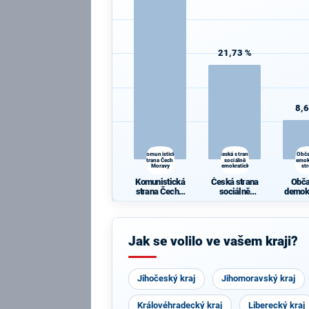
21,73 %
8,
Komunistická
Česká strana
Obč
strana Čech a
sociálně
demok
Moravy
demokratická
st
Komunistická
Česká strana
Obč
strana Čech a
sociálně
demok
Moravy
demokratická
st
Jak se volilo ve vašem kraji?
Jihočeský kraj
Jihomoravský kraj
Královéhradecký kraj
Liberecký kraj