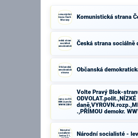
Komunistická
Komunistická strana Č
strana Čech a
Moravy
Česká strana
Česká strana sociálně
sociálně
demokratická
Občanská
Občanská demokratick
demokratická
strana
Volte Pravý Blok-stran
ODVOLAT.polit.,NÍZKÉ
Volte Pravý Blok-stranu za ODVOLAT.polit.,NÍZKÉ
daně,VYROVN.rozp.,MIN.byrokr.,SPRAV.just.,PŘÍMOU
daně,VYROVN.rozp.,MI
demokr. WWW.CIBULKA.NET
.,PŘÍMOU demokr. W
Národní
Národní socialisté - lev
socialisté -
levice 21.