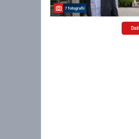
7 fotografií
Dal