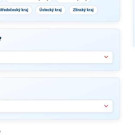
Středočeský kraj
Ústecký kraj
Zlínský kraj
?
e