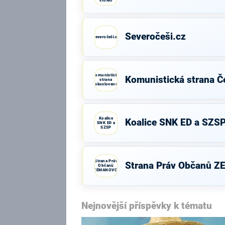
století
Severočeši.cz
Severočeši.cz
Komunistická
Komunistická strana Č
strana
Československa
Koalice
Koalice SNK ED a SZS
SNK ED a
SZSP
Strana Práv
Strana Práv Občanů 
Občanů
ZEMANOVCI
Nejnovější příspěvky k tématu