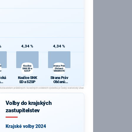
%
4,34 %
4,34 %
cká
Koalice
Strana Práv
SNK ED a
Občanů
nska
SZSP
ZEMANOVCI
ická
Koalice SNK
Strana Práv
a
ED a SZSP
Občanů
vens
ZEMANOVCI
Volby do krajských
zastupitelstev
Krajské volby 2024