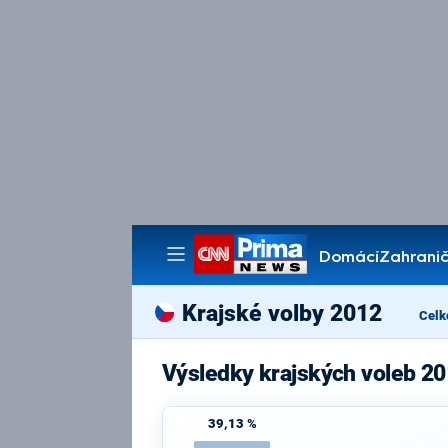
Domácí
Zahranič
Pořady
Krajské volby 2012
Celk
Výsledky krajských voleb 20
39,13 %