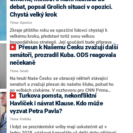
debat, popsal Grolich situaci v opozici.
Chystá velký krok
Téma: Opozice
Zkraje příštího roku se opoziční lidovci chystají k
velkému kroku, představí totiž svou velkou
hospodářskou strategii. Její součástí bude příprava na
Přesun k Našemu Česku zvažují další
stárnutí populace, řekl ve středu na setkání s novináři
nový předseda lidovců Jan Grolich. Ten zároveň v
senátoři, prozradil Kuba. ODS reagovala
senátních volbách kandiduje ve Vyškově. Popsal i
nečekaně
aktivitu opozice, o níž vládní strany nebo političtí
Téma: Senát
komentátoři mluví jako o slabé a v defenzivě. „Je to
úmorná práce upozorňovat na chyby vlády. Ministři s
Na hnutí Naše Česko se obracejí někteří stávající
námi navíc nechodí do debat. Chceme ale ukazovat
senátoři a zvažují přesun do našeho klubu, pokud ho
svoje témata,“ odpověděl Grolich na dotaz CNN Prima
po volbách získáme. V rozhovoru pro CNN Prima
Turkova pomsta, nekonfliktní
NEWS.
NEWS to řekl zakladatel hnutí a jihočeský hejtman
Martin Kuba. Konkrétní nebyl, ale získat by takto mohl
Havlíček i návrat Klause. Kdo může
například senátora Zdeňka Hrabu, který je dnes
vyzvat Petra Pavla?
součástí klubu ODS a TOP 09. Hraba to na dotaz
Téma: Politika
redakce nevyloučil. Předseda klubu senátorů ODS
Zdeněk Nytra redakci řekl, že počítá s odchodem
I když se prezidentské volby mají uskutečnit až v
některých senátorů z klubu a že Naše Česko není
lednu 2028, sázkové kanceláře už delší dobu přijímají