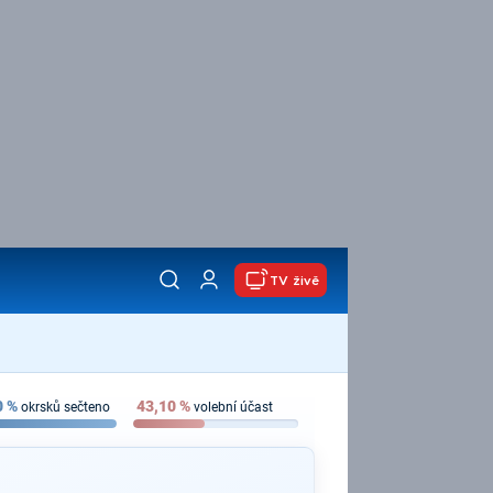
TV živě
0
%
43,10
%
okrsků sečteno
volební účast