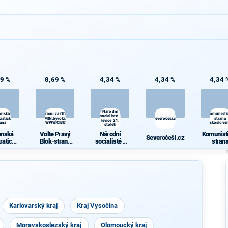
69 %
8,69 %
4,34 %
4,34 %
4,34 
Národní
anská
Volte Pravý Blok-stranu za ODVOLAT.polit.,NÍZKÉ
Komunisti
socialisté -
ratická
daně,VYROVN.rozp.,MIN.byrokr.,SPRAV.just.,PŘÍMOU
Severočeši.cz
strana
levice 21.
rana
demokr. WWW.CIBULKA.NET
Českoslove
století
anská
Volte Pravý
Národní
Komunist
Severočeši.cz
ratická
Blok-stranu
socialisté -
stran
rana
za
levice 21.
Českoslo
ODVOLAT.poli
století
ka
t.,NÍZKÉ
daně,VYROV
N.rozp.,MIN.b
yrokr.,SPRAV.
just.,PŘÍMOU
demokr.
Karlovarský kraj
WWW.CIBULK
Kraj Vysočina
A.NET
Moravskoslezský kraj
Olomoucký kraj