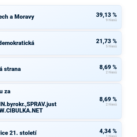
39,13 %
ech a Moravy
9 hlasů
21,73 %
 demokratická
5 hlasů
8,69 %
á strana
2 hlasů
u za
8,69 %
N.byrokr.,SPRAV.just
2 hlasů
WW.CIBULKA.NET
4,34 %
ice 21. století
1 hlasů