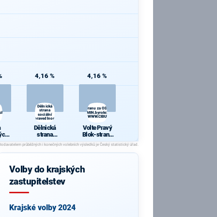
%
4,16 %
4,16 %
Dělnická
Volte Pravý Blok-stranu za ODVOLAT.polit.,NÍZKÉ
strana
ch
daně,VYROVN.rozp.,MIN.byrokr.,SPRAV.just.,PŘÍMOU
sociální
demokr. WWW.CIBULKA.NET
spravedlnosti
a
Dělnická
Volte Pravý
ých
strana
Blok-stranu
ů
sociální
za
spravedlnosti
ODVOLAT.poli
t.,NÍZKÉ
daně,VYROV
Volby do krajských
N.rozp.,MIN.b
yrokr.,SPRAV.
zastupitelstev
just.,PŘÍMOU
demokr.
WWW.CIBULK
A.NET
Krajské volby 2024