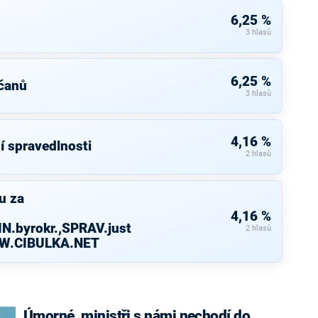
6,25 %
3 hlasů
6,25 %
čanů
3 hlasů
4,16 %
í spravedlnosti
2 hlasů
u za
4,16 %
N.byrokr.,SPRAV.just
2 hlasů
WW.CIBULKA.NET
Úmorné, ministři s námi nechodí do