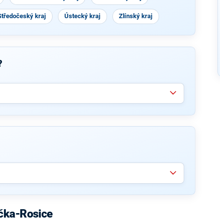
Středočeský kraj
Ústecký kraj
Zlínský kraj
?
čka-Rosice