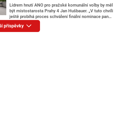
Lídrem hnutí ANO pro pražské komunální volby by měl
být místostarosta Prahy 4 Jan Hušbauer. „V tuto chvíli
ještě probíhá proces schválení finální nominace pana
Jana Hušbauera Výborem hnutí ANO,“ uvedl pro
ší příspěvky
redakci místopředseda pražského ANO Martin
Benkovič. O Hušbauerovi se spekulovalo jako o
náhradníkovi v čele pražské kandidátky poté, co
rezignoval po sérii nejasností v majetkových
přiznáních a pořizování bytů Ondřej Prokop. Zároveň
ale stále není jasné, kdo bude za ANO kandidovat ve
dvou ze tří pražských obvodů do horní komory
parlamentu. ANO má v Praze dlouhodobě horší
výsledky než ve zbytku republiky.