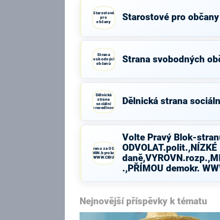
Starostové
Starostové pro občany
pro
občany
Strana
Strana svobodných ob
svobodných
občanů
Dělnická
Dělnická strana sociáln
strana
sociální
spravedlnosti
Volte Pravý Blok-stran
ODVOLAT.polit.,NÍZKÉ
Volte Pravý Blok-stranu za ODVOLAT.polit.,NÍZKÉ
daně,VYROVN.rozp.,MIN.byrokr.,SPRAV.just.,PŘÍMOU
daně,VYROVN.rozp.,MI
demokr. WWW.CIBULKA.NET
.,PŘÍMOU demokr. W
Nejnovější příspěvky k tématu