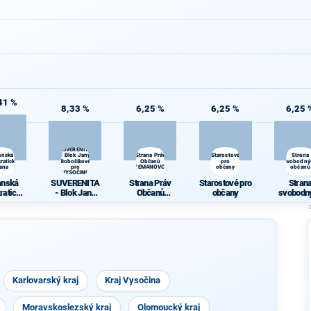
41 %
8,33 %
6,25 %
6,25 %
6,25 
SUVERENITA
anská
- Blok Jany
Strana Práv
Starostové
Strana
ratická
Bobošíkové
Občanů
pro
svobodný
rana
pro
ZEMANOVCI
občany
občanů
VYSOČINU
anská
SUVERENITA
Strana Práv
Starostové pro
Stran
ratická
- Blok Jany
Občanů
občany
svobodn
rana
Bobošíkové
ZEMANOVCI
občan
pro
VYSOČINU
Karlovarský kraj
Kraj Vysočina
Moravskoslezský kraj
Olomoucký kraj