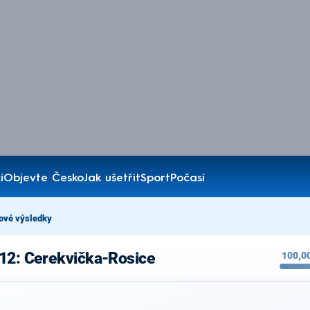
í
Objevte Česko
Jak ušetřit
Sport
Počasí
ové výsledky
012: Cerekvička-Rosice
100,0