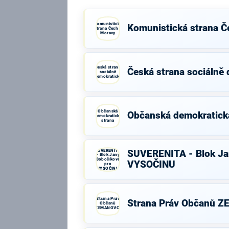
Komunistická
Komunistická strana Č
strana Čech a
Moravy
Česká strana
Česká strana sociálně
sociálně
demokratická
Občanská
Občanská demokratick
demokratická
strana
SUVERENITA
SUVERENITA - Blok Ja
- Blok Jany
Bobošíkové
VYSOČINU
pro
VYSOČINU
Strana Práv
Strana Práv Občanů 
Občanů
ZEMANOVCI