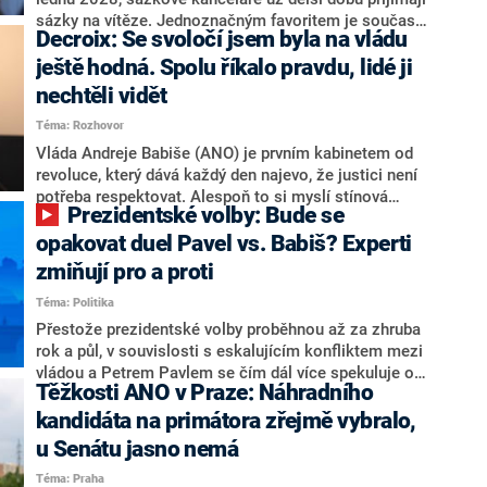
nepřítel, ale soupeř.
sázky na vítěze. Jednoznačným favoritem je současná
Decroix: Se svoločí jsem byla na vládu
hlava státu Petr Pavel. Daleko za ním pak bookmakeři
zmiňují dva výrazné politiky ANO, tedy premiéra
ještě hodná. Spolu říkalo pravdu, lidé ji
Andreje Babiše a ministra průmyslu Karla Havlíčka.
nechtěli vidět
Oblíbeným tipem samotných sázkařů je poslanec za
Téma: Rozhovor
Motoristy Filip Turek. Politolog Jan Kubáček nicméně
o případné kandidatuře kohokoliv ze zmíněné trojice
Vláda Andreje Babiše (ANO) je prvním kabinetem od
značně pochybuje. Podle něj současná koalice dosud
revoluce, který dává každý den najevo, že justici není
nemá osobu, která by Pavlovi mohla konkurovat.
potřeba respektovat. Alespoň to si myslí stínová
Prezidentské volby: Bude se
ministryně spravedlnosti ODS Eva Decroix. V
rozhovoru pro CNN Prima NEWS si nebrala servítky
opakovat duel Pavel vs. Babiš? Experti
ohledně politického výkonu svého nástupce Jeronýma
zmiňují pro a proti
Tejce (za ANO) či vládní zmocněnkyně pro lidská
Téma: Politika
práva Taťány Malé (ANO). Označením „svoloč“ na
adresu vlády prý byla ještě hodná. Decroix se také
Přestože prezidentské volby proběhnou až za zhruba
vrátila k volební porážce koalice Spolu či promluvila o
rok a půl, v souvislosti s eskalujícím konfliktem mezi
hnutí Naše Česko Martina Kuby.
vládou a Petrem Pavlem se čím dál více spekuluje o
Těžkosti ANO v Praze: Náhradního
tom, koho by do bitvy o Hrad mohla vyslat současná
koalice. Někteří političtí komentátoři znovu vytahují
kandidáta na primátora zřejmě vybralo,
jméno premiéra Andreje Babiše (ANO). Jak moc je
u Senátu jasno nemá
pravděpodobné, že se v prezidentských volbách 2028
Téma: Praha
bude znovu opakovat souboj z roku 2023?