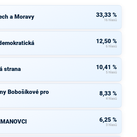
33,33 %
ech a Moravy
16 hlasů
12,50 %
 demokratická
6 hlasů
10,41 %
á strana
5 hlasů
ny Bobošíkové pro
8,33 %
4 hlasů
6,25 %
ZEMANOVCI
3 hlasů