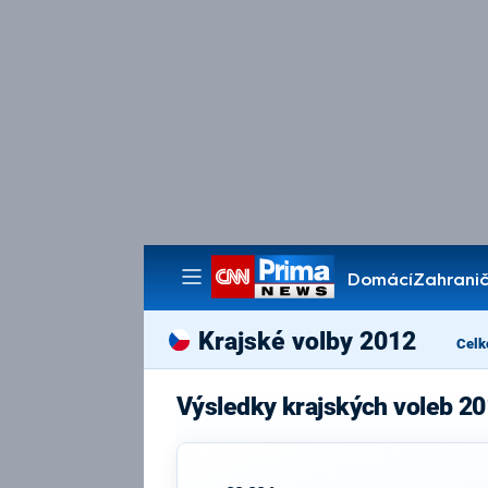
Domácí
Zahranič
Pořady
Krajské volby 2012
Celk
Výsledky krajských voleb 2