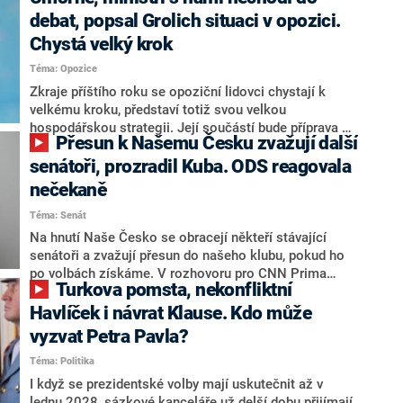
debat, popsal Grolich situaci v opozici.
Chystá velký krok
Téma: Opozice
Zkraje příštího roku se opoziční lidovci chystají k
velkému kroku, představí totiž svou velkou
hospodářskou strategii. Její součástí bude příprava na
Přesun k Našemu Česku zvažují další
stárnutí populace, řekl ve středu na setkání s novináři
nový předseda lidovců Jan Grolich. Ten zároveň v
senátoři, prozradil Kuba. ODS reagovala
senátních volbách kandiduje ve Vyškově. Popsal i
nečekaně
aktivitu opozice, o níž vládní strany nebo političtí
Téma: Senát
komentátoři mluví jako o slabé a v defenzivě. „Je to
úmorná práce upozorňovat na chyby vlády. Ministři s
Na hnutí Naše Česko se obracejí někteří stávající
námi navíc nechodí do debat. Chceme ale ukazovat
senátoři a zvažují přesun do našeho klubu, pokud ho
svoje témata,“ odpověděl Grolich na dotaz CNN Prima
po volbách získáme. V rozhovoru pro CNN Prima
Turkova pomsta, nekonfliktní
NEWS.
NEWS to řekl zakladatel hnutí a jihočeský hejtman
Martin Kuba. Konkrétní nebyl, ale získat by takto mohl
Havlíček i návrat Klause. Kdo může
například senátora Zdeňka Hrabu, který je dnes
vyzvat Petra Pavla?
součástí klubu ODS a TOP 09. Hraba to na dotaz
Téma: Politika
redakce nevyloučil. Předseda klubu senátorů ODS
Zdeněk Nytra redakci řekl, že počítá s odchodem
I když se prezidentské volby mají uskutečnit až v
některých senátorů z klubu a že Naše Česko není
lednu 2028, sázkové kanceláře už delší dobu přijímají