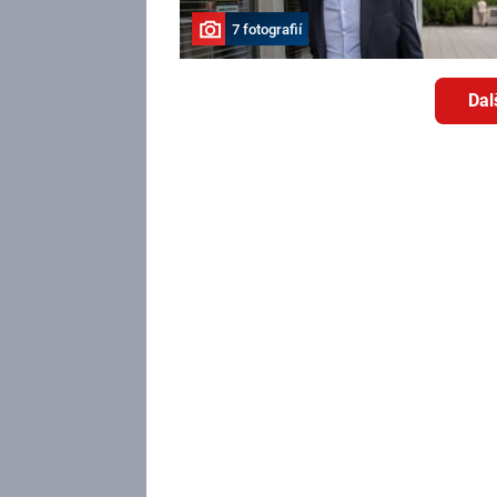
7 fotografií
Dal