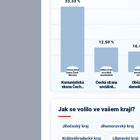
33,33 %
12,50 %
10,
Komunistická
Česká strana
Obč
strana Čech a
sociálně
demok
Moravy
demokratická
st
Komunistická
Česká strana
Obč
strana Čech a
sociálně
demok
Moravy
demokratická
st
Jak se volilo ve vašem kraji?
Jihočeský kraj
Jihomoravský kraj
Královéhradecký kraj
Liberecký kraj