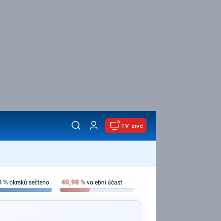
TV živě
0
%
40,98
%
okrsků sečteno
volební účast